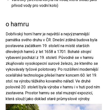
přívod vody pro vodní kolo)
o hamru
Dobřívský horní hamr je největší a nejvýznamnější
památka svého druhu v ČR. Dnešní zděná budova byla
postavena začátkem 19. století na místě starších
dřevěných hamrů z let 1658 a 1701. Bohaté strojní
vybavení pochází z 19. století. Původně se v hamru
zkujňovalo vysokopecní surové železo, ze kterého se
vykovávaly tyčové polotovary. Po rozšíření modernější
ocelářské technologie přešel hamr koncem 60. let 19.
stol. na výrobu těžkého kovaného nářadí. Ve druhé
polovině 20. století byla výroba v hamru i v huti pod ním
zastavena. Prostor hamru se stal muzejní expozicí,
která slouží jako doklad staré průmyslové výroby.