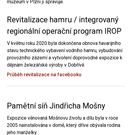
muzeum v Plzni ji spravuje.
Revitalizace hamru / integrovaný
regionální operační program IROP
V květnu roku 2020 byla dokončena obnova havarijního
stavu technického vybavení vodního hamru, vybudování
provozního zázemí a vytvoření doprovodné expozice k
dějinám železářské výroby v Dobřívě.
Průběh revitalizace na facebooku
Pamětní síň Jindřicha Mošny
Expozice věnovaná Mošnovu životu a dílu byla v roce
2005 nainstalována v domě, který dříve obývala rodina
jeho manželky.