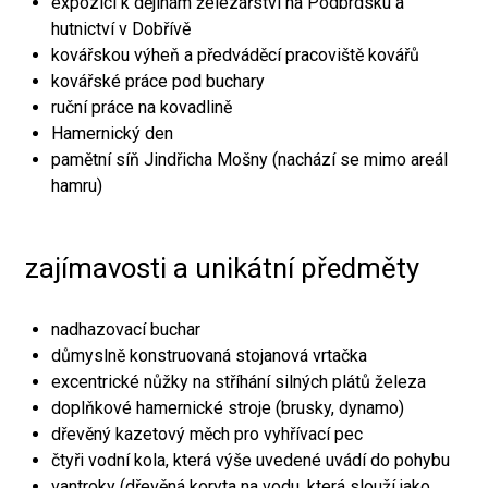
expozici k dějinám železářství na Podbrdsku a
hutnictví v Dobřívě
kovářskou výheň a předváděcí pracoviště kovářů
kovářské práce pod buchary
ruční práce na kovadlině
Hamernický den
pamětní síň Jindřicha Mošny (nachází se mimo areál
hamru)
zajímavosti a unikátní předměty
nadhazovací buchar
důmyslně konstruovaná stojanová vrtačka
excentrické nůžky na stříhání silných plátů železa
doplňkové hamernické stroje (brusky, dynamo)
dřevěný kazetový měch pro vyhřívací pec
čtyři vodní kola, která výše uvedené uvádí do pohybu
vantroky (dřevěná koryta na vodu, která slouží jako