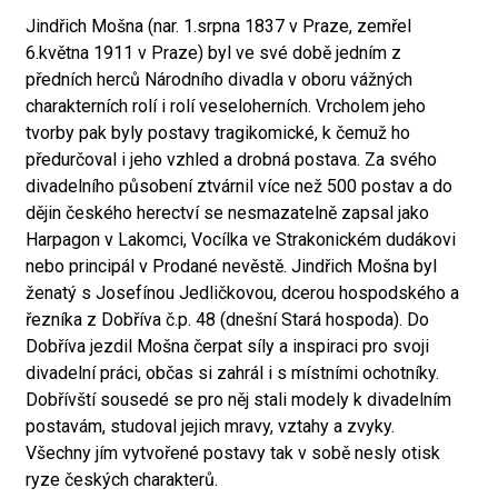
Jindřich Mošna (nar. 1.srpna 1837 v Praze, zemřel
6.května 1911 v Praze) byl ve své době jedním z
předních herců Národního divadla v oboru vážných
charakterních rolí i rolí veseloherních. Vrcholem jeho
tvorby pak byly postavy tragikomické, k čemuž ho
předurčoval i jeho vzhled a drobná postava. Za svého
divadelního působení ztvárnil více než 500 postav a do
dějin českého herectví se nesmazatelně zapsal jako
Harpagon v Lakomci, Vocílka ve Strakonickém dudákovi
nebo principál v Prodané nevěstě. Jindřich Mošna byl
ženatý s Josefínou Jedličkovou, dcerou hospodského a
řezníka z Dobříva č.p. 48 (dnešní Stará hospoda). Do
Dobříva jezdil Mošna čerpat síly a inspiraci pro svoji
divadelní práci, občas si zahrál i s místními ochotníky.
Dobřívští sousedé se pro něj stali modely k divadelním
postavám, studoval jejich mravy, vztahy a zvyky.
Všechny jím vytvořené postavy tak v sobě nesly otisk
ryze českých charakterů.