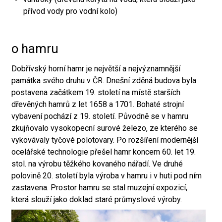
přívod vody pro vodní kolo)
o hamru
Dobřívský horní hamr je největší a nejvýznamnější
památka svého druhu v ČR. Dnešní zděná budova byla
postavena začátkem 19. století na místě starších
dřevěných hamrů z let 1658 a 1701. Bohaté strojní
vybavení pochází z 19. století. Původně se v hamru
zkujňovalo vysokopecní surové železo, ze kterého se
vykovávaly tyčové polotovary. Po rozšíření modernější
ocelářské technologie přešel hamr koncem 60. let 19.
stol. na výrobu těžkého kovaného nářadí. Ve druhé
polovině 20. století byla výroba v hamru i v huti pod ním
zastavena. Prostor hamru se stal muzejní expozicí,
která slouží jako doklad staré průmyslové výroby.