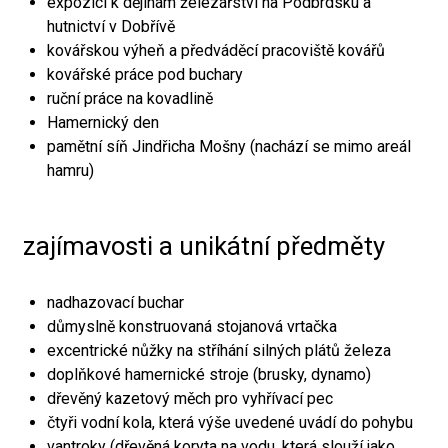
expozici k dějinám železářství na Podbrdsku a
hutnictví v Dobřívě
kovářskou výheň a předváděcí pracoviště kovářů
kovářské práce pod buchary
ruční práce na kovadlině
Hamernický den
pamětní síň Jindřicha Mošny (nachází se mimo areál
hamru)
zajímavosti a unikátní předměty
nadhazovací buchar
důmyslně konstruovaná stojanová vrtačka
excentrické nůžky na stříhání silných plátů železa
doplňkové hamernické stroje (brusky, dynamo)
dřevěný kazetový měch pro vyhřívací pec
čtyři vodní kola, která výše uvedené uvádí do pohybu
vantroky (dřevěná koryta na vodu, která slouží jako