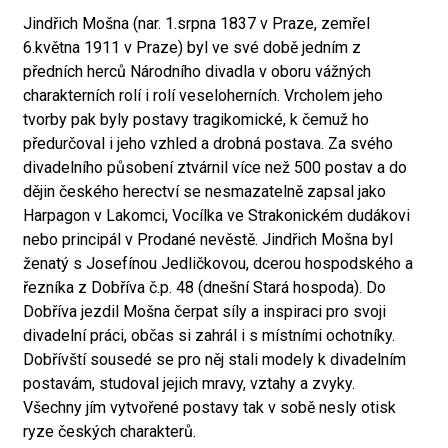
Jindřich Mošna (nar. 1.srpna 1837 v Praze, zemřel
6.května 1911 v Praze) byl ve své době jedním z
předních herců Národního divadla v oboru vážných
charakterních rolí i rolí veseloherních. Vrcholem jeho
tvorby pak byly postavy tragikomické, k čemuž ho
předurčoval i jeho vzhled a drobná postava. Za svého
divadelního působení ztvárnil více než 500 postav a do
dějin českého herectví se nesmazatelně zapsal jako
Harpagon v Lakomci, Vocílka ve Strakonickém dudákovi
nebo principál v Prodané nevěstě. Jindřich Mošna byl
ženatý s Josefínou Jedličkovou, dcerou hospodského a
řezníka z Dobříva č.p. 48 (dnešní Stará hospoda). Do
Dobříva jezdil Mošna čerpat síly a inspiraci pro svoji
divadelní práci, občas si zahrál i s místními ochotníky.
Dobřívští sousedé se pro něj stali modely k divadelním
postavám, studoval jejich mravy, vztahy a zvyky.
Všechny jím vytvořené postavy tak v sobě nesly otisk
ryze českých charakterů.