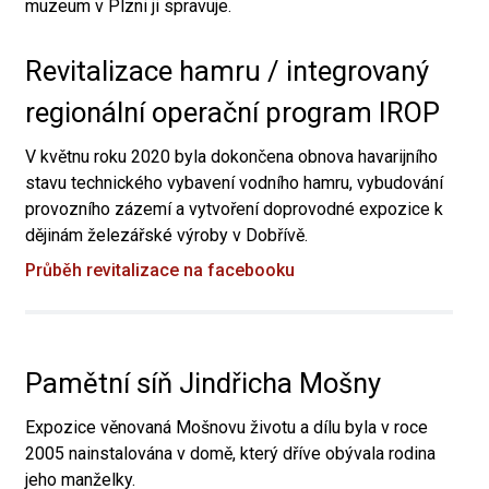
muzeum v Plzni ji spravuje.
Revitalizace hamru / integrovaný
regionální operační program IROP
V květnu roku 2020 byla dokončena obnova havarijního
stavu technického vybavení vodního hamru, vybudování
provozního zázemí a vytvoření doprovodné expozice k
dějinám železářské výroby v Dobřívě.
Průběh revitalizace na facebooku
Pamětní síň Jindřicha Mošny
Expozice věnovaná Mošnovu životu a dílu byla v roce
2005 nainstalována v domě, který dříve obývala rodina
jeho manželky.