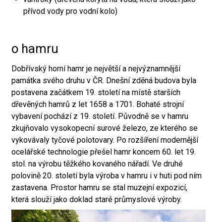
přívod vody pro vodní kolo)
o hamru
Dobřívský horní hamr je největší a nejvýznamnější
památka svého druhu v ČR. Dnešní zděná budova byla
postavena začátkem 19. století na místě starších
dřevěných hamrů z let 1658 a 1701. Bohaté strojní
vybavení pochází z 19. století. Původně se v hamru
zkujňovalo vysokopecní surové železo, ze kterého se
vykovávaly tyčové polotovary. Po rozšíření modernější
ocelářské technologie přešel hamr koncem 60. let 19.
stol. na výrobu těžkého kovaného nářadí. Ve druhé
polovině 20. století byla výroba v hamru i v huti pod ním
zastavena. Prostor hamru se stal muzejní expozicí,
která slouží jako doklad staré průmyslové výroby.