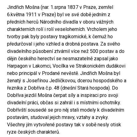
Jindřich Mošna (nar. 1.srpna 1837 v Praze, zemřel
6.května 1911 v Praze) byl ve své době jedním z
předních herců Národního divadla v oboru vážných
charakterních rolí i rolí veseloherních. Vrcholem jeho
tvorby pak byly postavy tragikomické, k čemuž ho
předurčoval i jeho vzhled a drobná postava. Za svého
divadelního působení ztvárnil více než 500 postav a do
dějin českého herectví se nesmazatelně zapsal jako
Harpagon v Lakomci, Vocílka ve Strakonickém dudákovi
nebo principál v Prodané nevěstě. Jindřich Mošna byl
ženatý s Josefínou Jedličkovou, dcerou hospodského a
řezníka z Dobříva č.p. 48 (dnešní Stará hospoda). Do
Dobříva jezdil Mošna čerpat síly a inspiraci pro svoji
divadelní práci, občas si zahrál i s místními ochotníky.
Dobřívští sousedé se pro něj stali modely k divadelním
postavám, studoval jejich mravy, vztahy a zvyky.
Všechny jím vytvořené postavy tak v sobě nesly otisk
ryze českých charakterů.