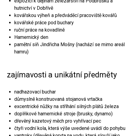
expozici k dějinám železářství na Podbrdsku a
hutnictví v Dobřívě
kovářskou výheň a předváděcí pracoviště kovářů
kovářské práce pod buchary
ruční práce na kovadlině
Hamernický den
pamětní síň Jindřicha Mošny (nachází se mimo areál
hamru)
zajímavosti a unikátní předměty
nadhazovací buchar
důmyslně konstruovaná stojanová vrtačka
excentrické nůžky na stříhání silných plátů železa
doplňkové hamernické stroje (brusky, dynamo)
dřevěný kazetový měch pro vyhřívací pec
čtyři vodní kola, která výše uvedené uvádí do pohybu
vantroky (dřevěná koryta na vodu, která slouží jako