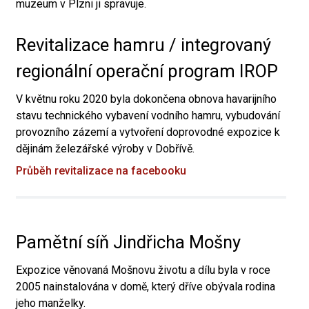
muzeum v Plzni ji spravuje.
Revitalizace hamru / integrovaný
regionální operační program IROP
V květnu roku 2020 byla dokončena obnova havarijního
stavu technického vybavení vodního hamru, vybudování
provozního zázemí a vytvoření doprovodné expozice k
dějinám železářské výroby v Dobřívě.
Průběh revitalizace na facebooku
Pamětní síň Jindřicha Mošny
Expozice věnovaná Mošnovu životu a dílu byla v roce
2005 nainstalována v domě, který dříve obývala rodina
jeho manželky.