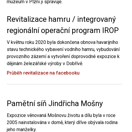
muzeum v Plzni ji spravuje.
Revitalizace hamru / integrovaný
regionální operační program IROP
V květnu roku 2020 byla dokončena obnova havarijního
stavu technického vybavení vodního hamru, vybudování
provozního zázemí a vytvoření doprovodné expozice k
dějinám železářské výroby v Dobřívě.
Průběh revitalizace na facebooku
Pamětní síň Jindřicha Mošny
Expozice věnovaná Mošnovu životu a dílu byla v roce
2005 nainstalována v domě, který dříve obývala rodina
jeho manželky.