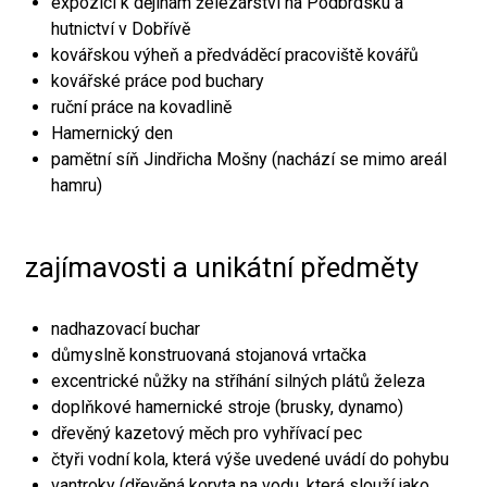
expozici k dějinám železářství na Podbrdsku a
hutnictví v Dobřívě
kovářskou výheň a předváděcí pracoviště kovářů
kovářské práce pod buchary
ruční práce na kovadlině
Hamernický den
pamětní síň Jindřicha Mošny (nachází se mimo areál
hamru)
zajímavosti a unikátní předměty
nadhazovací buchar
důmyslně konstruovaná stojanová vrtačka
excentrické nůžky na stříhání silných plátů železa
doplňkové hamernické stroje (brusky, dynamo)
dřevěný kazetový měch pro vyhřívací pec
čtyři vodní kola, která výše uvedené uvádí do pohybu
vantroky (dřevěná koryta na vodu, která slouží jako