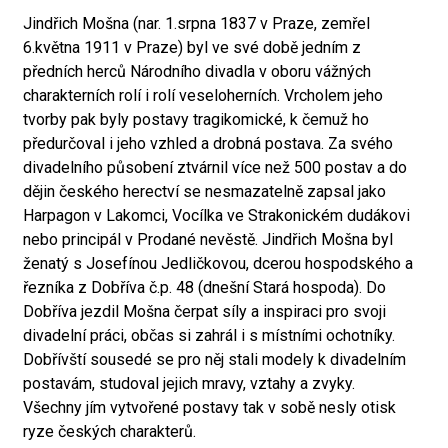
Jindřich Mošna (nar. 1.srpna 1837 v Praze, zemřel
6.května 1911 v Praze) byl ve své době jedním z
předních herců Národního divadla v oboru vážných
charakterních rolí i rolí veseloherních. Vrcholem jeho
tvorby pak byly postavy tragikomické, k čemuž ho
předurčoval i jeho vzhled a drobná postava. Za svého
divadelního působení ztvárnil více než 500 postav a do
dějin českého herectví se nesmazatelně zapsal jako
Harpagon v Lakomci, Vocílka ve Strakonickém dudákovi
nebo principál v Prodané nevěstě. Jindřich Mošna byl
ženatý s Josefínou Jedličkovou, dcerou hospodského a
řezníka z Dobříva č.p. 48 (dnešní Stará hospoda). Do
Dobříva jezdil Mošna čerpat síly a inspiraci pro svoji
divadelní práci, občas si zahrál i s místními ochotníky.
Dobřívští sousedé se pro něj stali modely k divadelním
postavám, studoval jejich mravy, vztahy a zvyky.
Všechny jím vytvořené postavy tak v sobě nesly otisk
ryze českých charakterů.