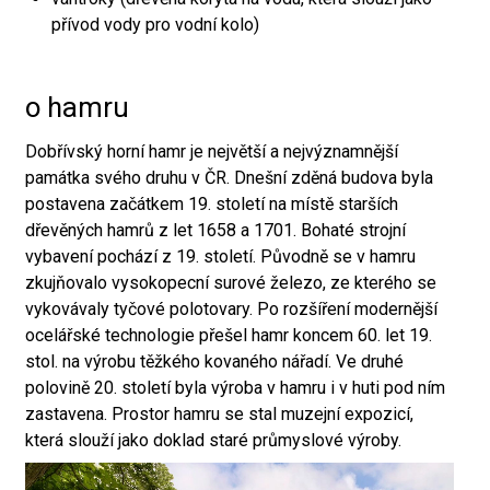
přívod vody pro vodní kolo)
o hamru
Dobřívský horní hamr je největší a nejvýznamnější
památka svého druhu v ČR. Dnešní zděná budova byla
postavena začátkem 19. století na místě starších
dřevěných hamrů z let 1658 a 1701. Bohaté strojní
vybavení pochází z 19. století. Původně se v hamru
zkujňovalo vysokopecní surové železo, ze kterého se
vykovávaly tyčové polotovary. Po rozšíření modernější
ocelářské technologie přešel hamr koncem 60. let 19.
stol. na výrobu těžkého kovaného nářadí. Ve druhé
polovině 20. století byla výroba v hamru i v huti pod ním
zastavena. Prostor hamru se stal muzejní expozicí,
která slouží jako doklad staré průmyslové výroby.