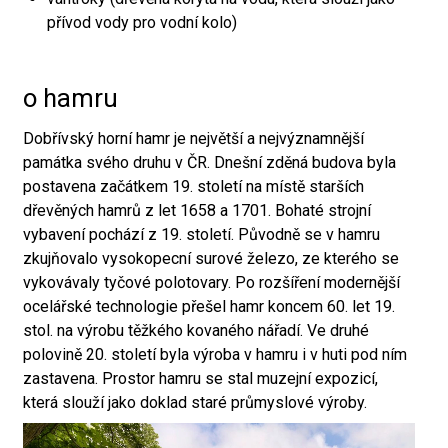
přívod vody pro vodní kolo)
o hamru
Dobřívský horní hamr je největší a nejvýznamnější
památka svého druhu v ČR. Dnešní zděná budova byla
postavena začátkem 19. století na místě starších
dřevěných hamrů z let 1658 a 1701. Bohaté strojní
vybavení pochází z 19. století. Původně se v hamru
zkujňovalo vysokopecní surové železo, ze kterého se
vykovávaly tyčové polotovary. Po rozšíření modernější
ocelářské technologie přešel hamr koncem 60. let 19.
stol. na výrobu těžkého kovaného nářadí. Ve druhé
polovině 20. století byla výroba v hamru i v huti pod ním
zastavena. Prostor hamru se stal muzejní expozicí,
která slouží jako doklad staré průmyslové výroby.