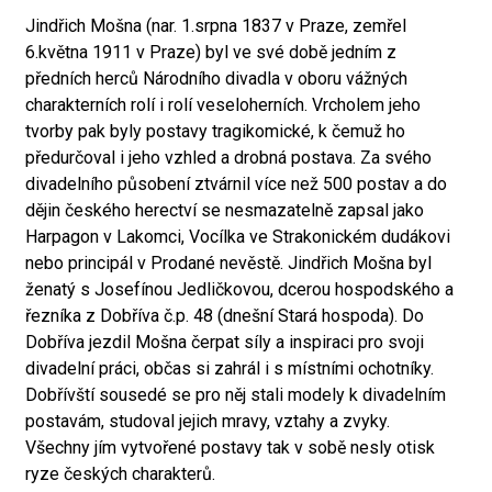
Jindřich Mošna (nar. 1.srpna 1837 v Praze, zemřel
6.května 1911 v Praze) byl ve své době jedním z
předních herců Národního divadla v oboru vážných
charakterních rolí i rolí veseloherních. Vrcholem jeho
tvorby pak byly postavy tragikomické, k čemuž ho
předurčoval i jeho vzhled a drobná postava. Za svého
divadelního působení ztvárnil více než 500 postav a do
dějin českého herectví se nesmazatelně zapsal jako
Harpagon v Lakomci, Vocílka ve Strakonickém dudákovi
nebo principál v Prodané nevěstě. Jindřich Mošna byl
ženatý s Josefínou Jedličkovou, dcerou hospodského a
řezníka z Dobříva č.p. 48 (dnešní Stará hospoda). Do
Dobříva jezdil Mošna čerpat síly a inspiraci pro svoji
divadelní práci, občas si zahrál i s místními ochotníky.
Dobřívští sousedé se pro něj stali modely k divadelním
postavám, studoval jejich mravy, vztahy a zvyky.
Všechny jím vytvořené postavy tak v sobě nesly otisk
ryze českých charakterů.