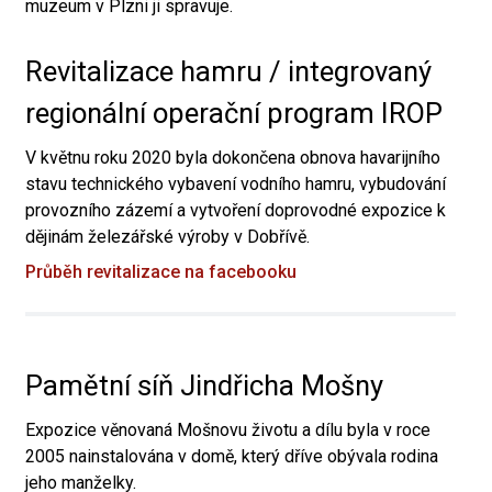
muzeum v Plzni ji spravuje.
Revitalizace hamru / integrovaný
regionální operační program IROP
V květnu roku 2020 byla dokončena obnova havarijního
stavu technického vybavení vodního hamru, vybudování
provozního zázemí a vytvoření doprovodné expozice k
dějinám železářské výroby v Dobřívě.
Průběh revitalizace na facebooku
Pamětní síň Jindřicha Mošny
Expozice věnovaná Mošnovu životu a dílu byla v roce
2005 nainstalována v domě, který dříve obývala rodina
jeho manželky.