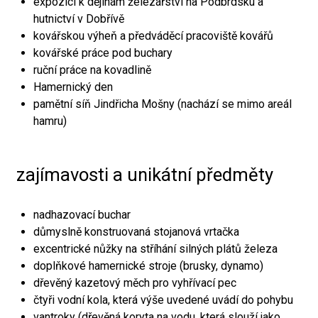
expozici k dějinám železářství na Podbrdsku a
hutnictví v Dobřívě
kovářskou výheň a předváděcí pracoviště kovářů
kovářské práce pod buchary
ruční práce na kovadlině
Hamernický den
pamětní síň Jindřicha Mošny (nachází se mimo areál
hamru)
zajímavosti a unikátní předměty
nadhazovací buchar
důmyslně konstruovaná stojanová vrtačka
excentrické nůžky na stříhání silných plátů železa
doplňkové hamernické stroje (brusky, dynamo)
dřevěný kazetový měch pro vyhřívací pec
čtyři vodní kola, která výše uvedené uvádí do pohybu
vantroky (dřevěná koryta na vodu, která slouží jako