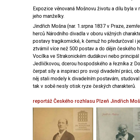
Expozice věnovaná Mošnovu životu a dílu byla v r
jeho manželky.
Jindřich Mošna (nar. 1.srpna 1837 v Praze, zemře
herců Národního divadla v oboru vážných charakter
postavy tragikomické, k čemuž ho předurčoval i 
ztvárnil více než 500 postav a do dějin českého
Vocílka ve Strakonickém dudákovi nebo principál
Jedličkovou, dcerou hospodského a řezníka z Dob
čerpat síly a inspiraci pro svoji divadelní práci, 
něj stali modely k divadelním postavám, studoval
tak v sobě nesly otisk ryze českých charakterů.
reportáž Českého rozhlasu Plzeň
Jindřich Mo