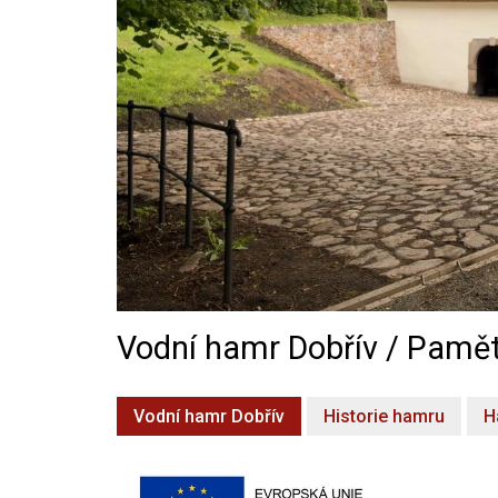
Vodní hamr Dobřív / Pamět
Vodní hamr Dobřív
Historie hamru
H