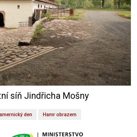
ní síň Jindřicha Mošny
amernický den
Hamr obrazem