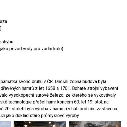
leza
)
 pohybu
 jako přívod vody pro vodní kolo)
ší památka svého druhu v ČR. Dnešní zděná budova byla
 dřevěných hamrů z let 1658 a 1701. Bohaté strojní vybavení
ovalo vysokopecní surové železo, ze kterého se vykovávaly
ské technologie přešel hamr koncem 60. let 19. stol. na
 20. století byla výroba v hamru i v huti pod ním zastavena.
ouží jako doklad staré průmyslové výroby.