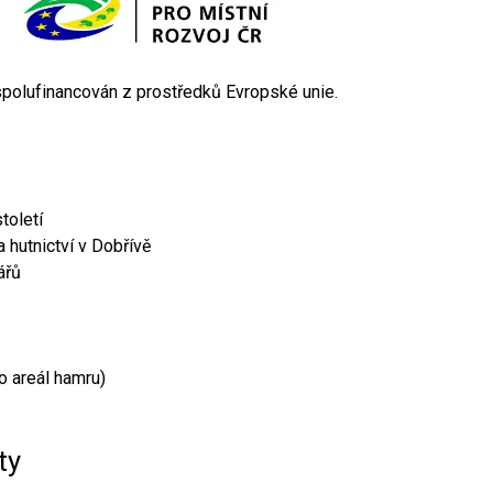
 spolufinancován z prostředků Evropské unie.
toletí
 hutnictví v Dobřívě
ářů
o areál hamru)
ty