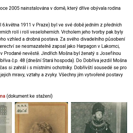
oce 2005 nainstalována v domě, který dříve obývala rodina
l 6.května 1911 v Praze) byl ve své době jedním z předních
ních rolí i rolí veseloherních. Vrcholem jeho tvorby pak byly
jeho vzhled a drobná postava. Za svého divadelního působení
 herectví se nesmazatelně zapsal jako Harpagon v Lakomci,
 v Prodané nevěstě. Jindřich Mošna byl ženatý s Josefínou
říva č.p. 48 (dnešní Stará hospoda). Do Dobříva jezdil Mošna
občas si zahrál i s místními ochotníky. Dobřívští sousedé se pro
 jejich mravy, vztahy a zvyky. Všechny jím vytvořené postavy
šna
(dokument ke stažení)