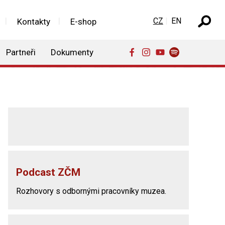
Zvolte jazyk
CZ
EN
Kontakty
E-shop
Partneři
Dokumenty
Podcast ZČM
Rozhovory s odbornými pracovníky muzea.