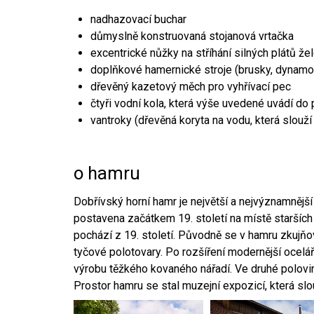
nadhazovací buchar
důmyslně konstruovaná stojanová vrtačka
excentrické nůžky na stříhání silných plátů že
doplňkové hamernické stroje (brusky, dynamo
dřevěný kazetový měch pro vyhřívací pec
čtyři vodní kola, která výše uvedené uvádí do
vantroky (dřevěná koryta na vodu, která slouží
o hamru
Dobřívský horní hamr je největší a nejvýznamněj
postavena začátkem 19. století na místě starších
pochází z 19. století. Původně se v hamru zkujň
tyčové polotovary. Po rozšíření modernější ocelář
výrobu těžkého kovaného nářadí. Ve druhé polovině
Prostor hamru se stal muzejní expozicí, která sl