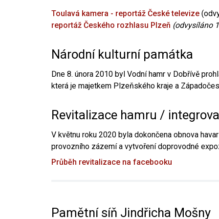
Toulavá kamera - reportáž České televize
(odvy
reportáž Českého rozhlasu Plzeň
(odvysíláno 1
Národní kulturní památka
Dne 8. února 2010 byl Vodní hamr v Dobřívě prohl
která je majetkem Plzeňského kraje a Západočesk
Revitalizace hamru / integrov
V květnu roku 2020 byla dokončena obnova havari
provozního zázemí a vytvoření doprovodné expoz
Průběh revitalizace na facebooku
Pamětní síň Jindřicha Mošny