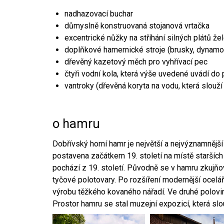
nadhazovací buchar
důmyslně konstruovaná stojanová vrtačka
excentrické nůžky na stříhání silných plátů že
doplňkové hamernické stroje (brusky, dynamo
dřevěný kazetový měch pro vyhřívací pec
čtyři vodní kola, která výše uvedené uvádí do
vantroky (dřevěná koryta na vodu, která slouží
o hamru
Dobřívský horní hamr je největší a nejvýznamněj
postavena začátkem 19. století na místě starších
pochází z 19. století. Původně se v hamru zkujň
tyčové polotovary. Po rozšíření modernější ocelář
výrobu těžkého kovaného nářadí. Ve druhé polovině
Prostor hamru se stal muzejní expozicí, která sl