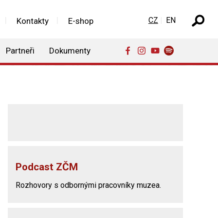
Zvolte jazyk
CZ
EN
Kontakty
E-shop
Partneři
Dokumenty
Podcast ZČM
Rozhovory s odbornými pracovníky muzea.