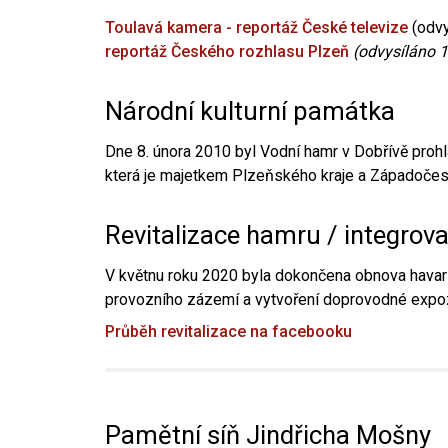
Toulavá kamera - reportáž České televize
(odvy
reportáž Českého rozhlasu Plzeň
(odvysíláno 1
Národní kulturní památka
Dne 8. února 2010 byl Vodní hamr v Dobřívě prohl
která je majetkem Plzeňského kraje a Západočesk
Revitalizace hamru / integrov
V květnu roku 2020 byla dokončena obnova havari
provozního zázemí a vytvoření doprovodné expoz
Průběh revitalizace na facebooku
Pamětní síň Jindřicha Mošny