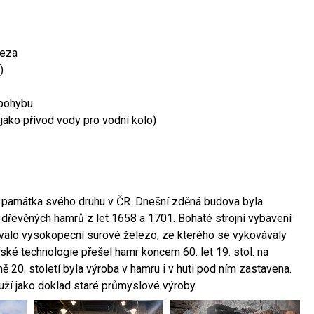
leza
)
 pohybu
 jako přívod vody pro vodní kolo)
ší památka svého druhu v ČR. Dnešní zděná budova byla
 dřevěných hamrů z let 1658 a 1701. Bohaté strojní vybavení
ovalo vysokopecní surové železo, ze kterého se vykovávaly
ské technologie přešel hamr koncem 60. let 19. stol. na
 20. století byla výroba v hamru i v huti pod ním zastavena.
ouží jako doklad staré průmyslové výroby.