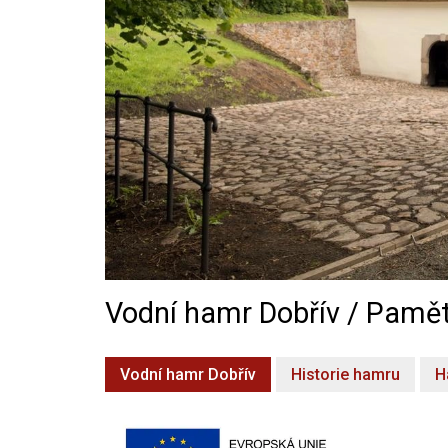
Vodní hamr Dobřív / Pamět
Vodní hamr Dobřív
Historie hamru
H