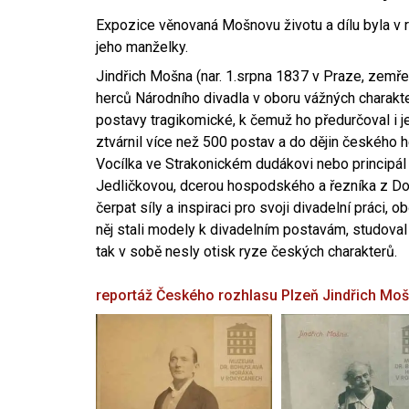
Expozice věnovaná Mošnovu životu a dílu byla v r
jeho manželky.
Jindřich Mošna (nar. 1.srpna 1837 v Praze, zemře
herců Národního divadla v oboru vážných charakter
postavy tragikomické, k čemuž ho předurčoval i 
ztvárnil více než 500 postav a do dějin českého
Vocílka ve Strakonickém dudákovi nebo principál
Jedličkovou, dcerou hospodského a řezníka z Dob
čerpat síly a inspiraci pro svoji divadelní práci, 
něj stali modely k divadelním postavám, studoval
tak v sobě nesly otisk ryze českých charakterů.
reportáž Českého rozhlasu Plzeň
Jindřich Mo