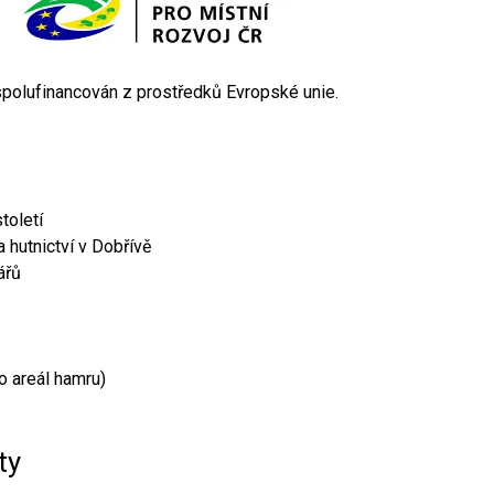
 spolufinancován z prostředků Evropské unie.
toletí
 hutnictví v Dobřívě
ářů
o areál hamru)
ty