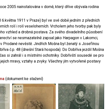
oce 2005 nainstalována v domě, který dříve obývala rodina
l 6.května 1911 v Praze) byl ve své době jedním z předních
ních rolí i rolí veseloherních. Vrcholem jeho tvorby pak byly
jeho vzhled a drobná postava. Za svého divadelního působení
 herectví se nesmazatelně zapsal jako Harpagon v Lakomci,
 v Prodané nevěstě. Jindřich Mošna byl ženatý s Josefínou
říva č.p. 48 (dnešní Stará hospoda). Do Dobříva jezdil Mošna
občas si zahrál i s místními ochotníky. Dobřívští sousedé se pro
 jejich mravy, vztahy a zvyky. Všechny jím vytvořené postavy
šna
(dokument ke stažení)