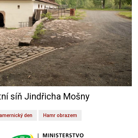
ní síň Jindřicha Mošny
amernický den
Hamr obrazem