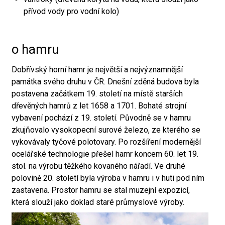
přívod vody pro vodní kolo)
o hamru
Dobřívský horní hamr je největší a nejvýznamnější
památka svého druhu v ČR. Dnešní zděná budova byla
postavena začátkem 19. století na místě starších
dřevěných hamrů z let 1658 a 1701. Bohaté strojní
vybavení pochází z 19. století. Původně se v hamru
zkujňovalo vysokopecní surové železo, ze kterého se
vykovávaly tyčové polotovary. Po rozšíření modernější
ocelářské technologie přešel hamr koncem 60. let 19.
stol. na výrobu těžkého kovaného nářadí. Ve druhé
polovině 20. století byla výroba v hamru i v huti pod ním
zastavena. Prostor hamru se stal muzejní expozicí,
která slouží jako doklad staré průmyslové výroby.