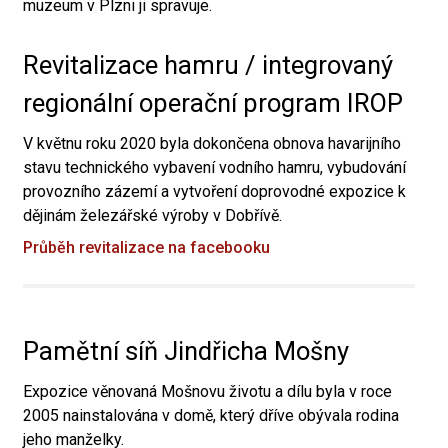
muzeum v Plzni ji spravuje.
Revitalizace hamru / integrovaný
regionální operační program IROP
V květnu roku 2020 byla dokončena obnova havarijního
stavu technického vybavení vodního hamru, vybudování
provozního zázemí a vytvoření doprovodné expozice k
dějinám železářské výroby v Dobřívě.
Průběh revitalizace na facebooku
Pamětní síň Jindřicha Mošny
Expozice věnovaná Mošnovu životu a dílu byla v roce
2005 nainstalována v domě, který dříve obývala rodina
jeho manželky.