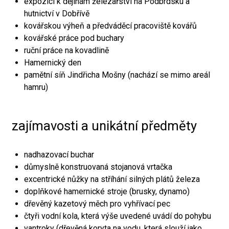
expozici k dějinám železářství na Podbrdsku a
hutnictví v Dobřívě
kovářskou výheň a předváděcí pracoviště kovářů
kovářské práce pod buchary
ruční práce na kovadlině
Hamernický den
pamětní síň Jindřicha Mošny (nachází se mimo areál
hamru)
zajímavosti a unikátní předměty
nadhazovací buchar
důmyslně konstruovaná stojanová vrtačka
excentrické nůžky na stříhání silných plátů železa
doplňkové hamernické stroje (brusky, dynamo)
dřevěný kazetový měch pro vyhřívací pec
čtyři vodní kola, která výše uvedené uvádí do pohybu
vantroky (dřevěná koryta na vodu, která slouží jako