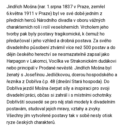
Jindřich Mošna (nar. 1.srpna 1837 v Praze, zemřel
6.května 1911 v Praze) byl ve své době jedním z
předních herců Národního divadla v oboru vážných
charakterních rolí i rolí veseloherních. Vrcholem jeho
tvorby pak byly postavy tragikomické, k čemuž ho
předurčoval i jeho vzhled a drobná postava. Za svého
divadelního působení ztvárnil více než 500 postav a do
dějin českého herectví se nesmazatelně zapsal jako
Harpagon v Lakomci, Vocílka ve Strakonickém dudákovi
nebo principál v Prodané nevěstě. Jindřich Mošna byl
ženatý s Josefínou Jedličkovou, dcerou hospodského a
řezníka z Dobříva č.p. 48 (dnešní Stará hospoda). Do
Dobříva jezdil Mošna čerpat síly a inspiraci pro svoji
divadelní práci, občas si zahrál i s místními ochotníky.
Dobřívští sousedé se pro něj stali modely k divadelním
postavám, studoval jejich mravy, vztahy a zvyky.
Všechny jím vytvořené postavy tak v sobě nesly otisk
ryze českých charakterů.