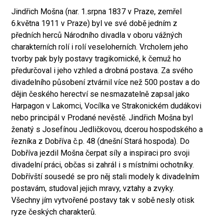
Jindřich Mošna (nar. 1.srpna 1837 v Praze, zemřel
6.května 1911 v Praze) byl ve své době jedním z
předních herců Národního divadla v oboru vážných
charakterních rolí i rolí veseloherních. Vrcholem jeho
tvorby pak byly postavy tragikomické, k čemuž ho
předurčoval i jeho vzhled a drobná postava. Za svého
divadelního působení ztvárnil více než 500 postav a do
dějin českého herectví se nesmazatelně zapsal jako
Harpagon v Lakomci, Vocílka ve Strakonickém dudákovi
nebo principál v Prodané nevěstě. Jindřich Mošna byl
ženatý s Josefínou Jedličkovou, dcerou hospodského a
řezníka z Dobříva č.p. 48 (dnešní Stará hospoda). Do
Dobříva jezdil Mošna čerpat síly a inspiraci pro svoji
divadelní práci, občas si zahrál i s místními ochotníky.
Dobřívští sousedé se pro něj stali modely k divadelním
postavám, studoval jejich mravy, vztahy a zvyky.
Všechny jím vytvořené postavy tak v sobě nesly otisk
ryze českých charakterů.