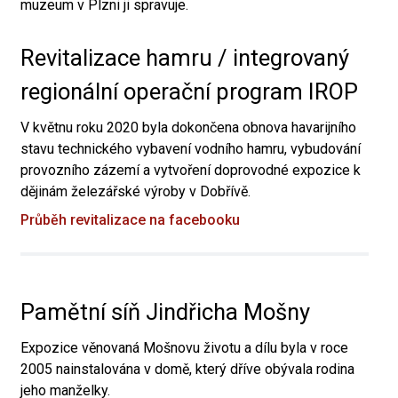
muzeum v Plzni ji spravuje.
Revitalizace hamru / integrovaný
regionální operační program IROP
V květnu roku 2020 byla dokončena obnova havarijního
stavu technického vybavení vodního hamru, vybudování
provozního zázemí a vytvoření doprovodné expozice k
dějinám železářské výroby v Dobřívě.
Průběh revitalizace na facebooku
Pamětní síň Jindřicha Mošny
Expozice věnovaná Mošnovu životu a dílu byla v roce
2005 nainstalována v domě, který dříve obývala rodina
jeho manželky.