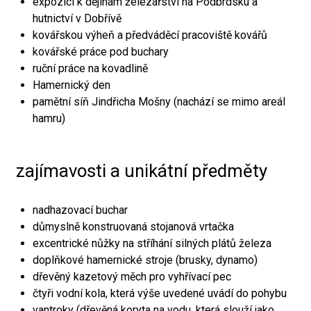
expozici k dějinám železářství na Podbrdsku a
hutnictví v Dobřívě
kovářskou výheň a předváděcí pracoviště kovářů
kovářské práce pod buchary
ruční práce na kovadlině
Hamernický den
pamětní síň Jindřicha Mošny (nachází se mimo areál
hamru)
zajímavosti a unikátní předměty
nadhazovací buchar
důmyslně konstruovaná stojanová vrtačka
excentrické nůžky na stříhání silných plátů železa
doplňkové hamernické stroje (brusky, dynamo)
dřevěný kazetový měch pro vyhřívací pec
čtyři vodní kola, která výše uvedené uvádí do pohybu
vantroky (dřevěná koryta na vodu, která slouží jako