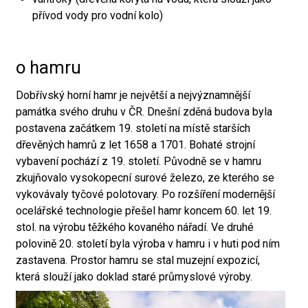
přívod vody pro vodní kolo)
o hamru
Dobřívský horní hamr je největší a nejvýznamnější
památka svého druhu v ČR. Dnešní zděná budova byla
postavena začátkem 19. století na místě starších
dřevěných hamrů z let 1658 a 1701. Bohaté strojní
vybavení pochází z 19. století. Původně se v hamru
zkujňovalo vysokopecní surové železo, ze kterého se
vykovávaly tyčové polotovary. Po rozšíření modernější
ocelářské technologie přešel hamr koncem 60. let 19.
stol. na výrobu těžkého kovaného nářadí. Ve druhé
polovině 20. století byla výroba v hamru i v huti pod ním
zastavena. Prostor hamru se stal muzejní expozicí,
která slouží jako doklad staré průmyslové výroby.