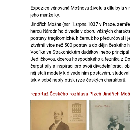
Expozice věnovaná Mošnovu životu a dílu byla v r
jeho manželky.
Jindřich Mošna (nar. 1.srpna 1837 v Praze, zemře
herců Národního divadla v oboru vážných charakter
postavy tragikomické, k čemuž ho předurčoval i 
ztvárnil více než 500 postav a do dějin českého
Vocílka ve Strakonickém dudákovi nebo principál
Jedličkovou, dcerou hospodského a řezníka z Dob
čerpat síly a inspiraci pro svoji divadelní práci, 
něj stali modely k divadelním postavám, studoval
tak v sobě nesly otisk ryze českých charakterů.
reportáž Českého rozhlasu Plzeň
Jindřich Mo