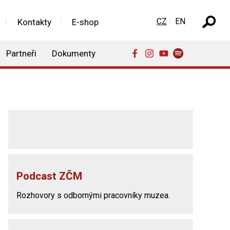
Zvolte jazyk
CZ
EN
Kontakty
E-shop
Partneři
Dokumenty
Podcast ZČM
Rozhovory s odbornými pracovníky muzea.