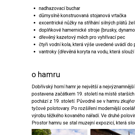
nadhazovací buchar
důmyslně konstruovaná stojanová vrtačka
excentrické nůžky na stříhání silných plátů že
doplňkové hamernické stroje (brusky, dynamo
dřevěný kazetový měch pro vyhřívací pec
čtyři vodní kola, která výše uvedené uvádí do
vantroky (dřevěná koryta na vodu, která slouží
o hamru
Dobřívský horní hamr je největší a nejvýznamněj
postavena začátkem 19. století na místě starších
pochází z 19. století. Původně se v hamru zkujň
tyčové polotovary. Po rozšíření modernější ocelář
výrobu těžkého kovaného nářadí. Ve druhé polovině
Prostor hamru se stal muzejní expozicí, která sl