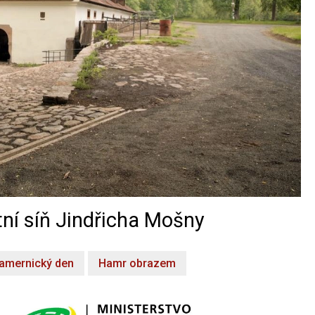
ní síň Jindřicha Mošny
amernický den
Hamr obrazem