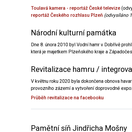
Toulavá kamera - reportáž České televize
(odvy
reportáž Českého rozhlasu Plzeň
(odvysíláno 1
Národní kulturní památka
Dne 8. února 2010 byl Vodní hamr v Dobřívě prohl
která je majetkem Plzeňského kraje a Západočesk
Revitalizace hamru / integrov
V květnu roku 2020 byla dokončena obnova havari
provozního zázemí a vytvoření doprovodné expoz
Průběh revitalizace na facebooku
Pamětní síň Jindřicha Mošny