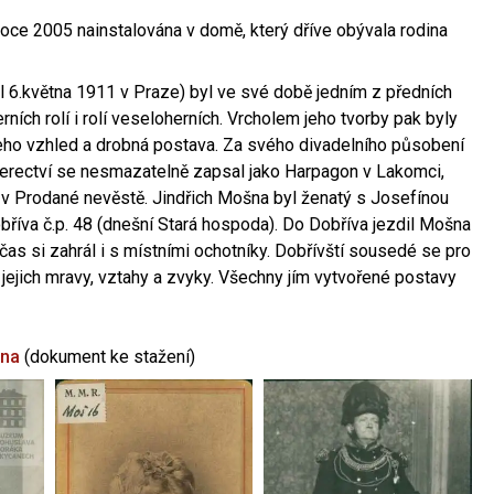
oce 2005 nainstalována v domě, který dříve obývala rodina
l 6.května 1911 v Praze) byl ve své době jedním z předních
ních rolí i rolí veseloherních. Vrcholem jeho tvorby pak byly
jeho vzhled a drobná postava. Za svého divadelního působení
 herectví se nesmazatelně zapsal jako Harpagon v Lakomci,
 v Prodané nevěstě. Jindřich Mošna byl ženatý s Josefínou
říva č.p. 48 (dnešní Stará hospoda). Do Dobříva jezdil Mošna
občas si zahrál i s místními ochotníky. Dobřívští sousedé se pro
 jejich mravy, vztahy a zvyky. Všechny jím vytvořené postavy
šna
(dokument ke stažení)