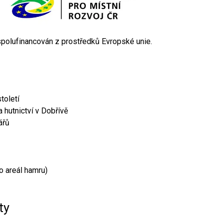
 spolufinancován z prostředků Evropské unie.
toletí
 hutnictví v Dobřívě
ářů
o areál hamru)
ty