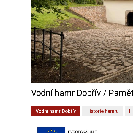
Vodní hamr Dobřív / Pamět
Vodní hamr Dobřív
Historie hamru
H