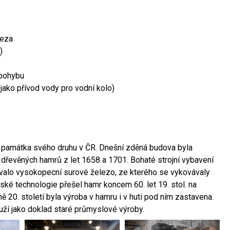
leza
)
 pohybu
 jako přívod vody pro vodní kolo)
ší památka svého druhu v ČR. Dnešní zděná budova byla
 dřevěných hamrů z let 1658 a 1701. Bohaté strojní vybavení
ovalo vysokopecní surové železo, ze kterého se vykovávaly
ské technologie přešel hamr koncem 60. let 19. stol. na
 20. století byla výroba v hamru i v huti pod ním zastavena.
ouží jako doklad staré průmyslové výroby.