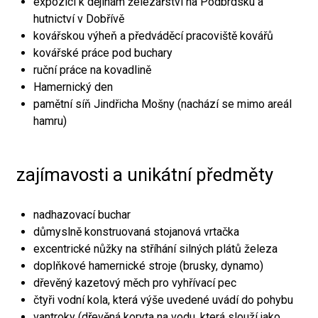
expozici k dějinám železářství na Podbrdsku a
hutnictví v Dobřívě
kovářskou výheň a předváděcí pracoviště kovářů
kovářské práce pod buchary
ruční práce na kovadlině
Hamernický den
pamětní síň Jindřicha Mošny (nachází se mimo areál
hamru)
zajímavosti a unikátní předměty
nadhazovací buchar
důmyslně konstruovaná stojanová vrtačka
excentrické nůžky na stříhání silných plátů železa
doplňkové hamernické stroje (brusky, dynamo)
dřevěný kazetový měch pro vyhřívací pec
čtyři vodní kola, která výše uvedené uvádí do pohybu
vantroky (dřevěná koryta na vodu, která slouží jako