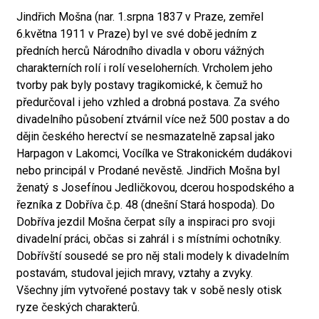
Jindřich Mošna (nar. 1.srpna 1837 v Praze, zemřel
6.května 1911 v Praze) byl ve své době jedním z
předních herců Národního divadla v oboru vážných
charakterních rolí i rolí veseloherních. Vrcholem jeho
tvorby pak byly postavy tragikomické, k čemuž ho
předurčoval i jeho vzhled a drobná postava. Za svého
divadelního působení ztvárnil více než 500 postav a do
dějin českého herectví se nesmazatelně zapsal jako
Harpagon v Lakomci, Vocílka ve Strakonickém dudákovi
nebo principál v Prodané nevěstě. Jindřich Mošna byl
ženatý s Josefínou Jedličkovou, dcerou hospodského a
řezníka z Dobříva č.p. 48 (dnešní Stará hospoda). Do
Dobříva jezdil Mošna čerpat síly a inspiraci pro svoji
divadelní práci, občas si zahrál i s místními ochotníky.
Dobřívští sousedé se pro něj stali modely k divadelním
postavám, studoval jejich mravy, vztahy a zvyky.
Všechny jím vytvořené postavy tak v sobě nesly otisk
ryze českých charakterů.