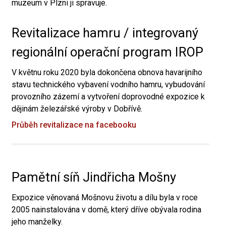
muzeum v Plzni ji spravuje.
Revitalizace hamru / integrovaný
regionální operační program IROP
V květnu roku 2020 byla dokončena obnova havarijního
stavu technického vybavení vodního hamru, vybudování
provozního zázemí a vytvoření doprovodné expozice k
dějinám železářské výroby v Dobřívě.
Průběh revitalizace na facebooku
Pamětní síň Jindřicha Mošny
Expozice věnovaná Mošnovu životu a dílu byla v roce
2005 nainstalována v domě, který dříve obývala rodina
jeho manželky.