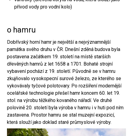
přívod vody pro vodní kolo)
o hamru
Dobřívský horní hamr je největší a nejvýznamnější
památka svého druhu v ČR. Dnešní zděná budova byla
postavena začátkem 19. století na místě starších
dřevěných hamrů z let 1658 a 1701. Bohaté strojní
vybavení pochází z 19. století. Původně se v hamru
zkujňovalo vysokopecní surové železo, ze kterého se
vykovávaly tyčové polotovary. Po rozšíření modernější
ocelářské technologie přešel hamr koncem 60. let 19.
stol. na výrobu těžkého kovaného nářadí. Ve druhé
polovině 20. století byla výroba v hamru i v huti pod ním
zastavena. Prostor hamru se stal muzejní expozicí,
která slouží jako doklad staré průmyslové výroby.