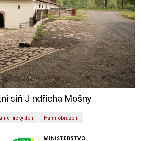
ní síň Jindřicha Mošny
amernický den
Hamr obrazem