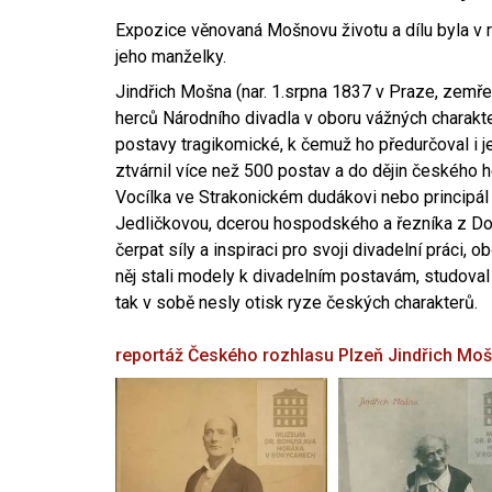
Expozice věnovaná Mošnovu životu a dílu byla v r
jeho manželky.
Jindřich Mošna (nar. 1.srpna 1837 v Praze, zemře
herců Národního divadla v oboru vážných charakter
postavy tragikomické, k čemuž ho předurčoval i 
ztvárnil více než 500 postav a do dějin českého
Vocílka ve Strakonickém dudákovi nebo principál
Jedličkovou, dcerou hospodského a řezníka z Dob
čerpat síly a inspiraci pro svoji divadelní práci, 
něj stali modely k divadelním postavám, studoval
tak v sobě nesly otisk ryze českých charakterů.
reportáž Českého rozhlasu Plzeň
Jindřich Mo