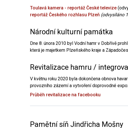
Toulavá kamera - reportáž České televize
(odvy
reportáž Českého rozhlasu Plzeň
(odvysíláno 1
Národní kulturní památka
Dne 8. února 2010 byl Vodní hamr v Dobřívě prohl
která je majetkem Plzeňského kraje a Západočesk
Revitalizace hamru / integrov
V květnu roku 2020 byla dokončena obnova havari
provozního zázemí a vytvoření doprovodné expoz
Průběh revitalizace na facebooku
Pamětní síň Jindřicha Mošny