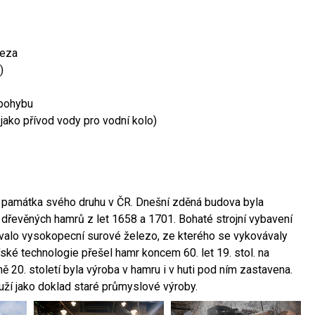
leza
)
 pohybu
 jako přívod vody pro vodní kolo)
ší památka svého druhu v ČR. Dnešní zděná budova byla
 dřevěných hamrů z let 1658 a 1701. Bohaté strojní vybavení
ovalo vysokopecní surové železo, ze kterého se vykovávaly
ské technologie přešel hamr koncem 60. let 19. stol. na
 20. století byla výroba v hamru i v huti pod ním zastavena.
ouží jako doklad staré průmyslové výroby.