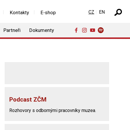
Zvolte jazyk
CZ
EN
Kontakty
E-shop
Partneři
Dokumenty
Podcast ZČM
Rozhovory s odbornými pracovníky muzea.