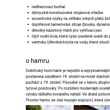
nadhazovací buchar
důmyslně konstruovaná stojanová vrtačka
excentrické nůžky na stříhání silných plátů že
doplňkové hamernické stroje (brusky, dynamo
dřevěný kazetový měch pro vyhřívací pec
čtyři vodní kola, která výše uvedené uvádí do
vantroky (dřevěná koryta na vodu, která slouží
o hamru
Dobřívský horní hamr je největší a nejvýznamněj
postavena začátkem 19. století na místě starších
pochází z 19. století. Původně se v hamru zkujň
tyčové polotovary. Po rozšíření modernější ocelář
výrobu těžkého kovaného nářadí. Ve druhé polovině
Prostor hamru se stal muzejní expozicí, která sl