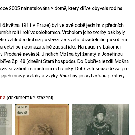
oce 2005 nainstalována v domě, který dříve obývala rodina
l 6.května 1911 v Praze) byl ve své době jedním z předních
ních rolí i rolí veseloherních. Vrcholem jeho tvorby pak byly
jeho vzhled a drobná postava. Za svého divadelního působení
 herectví se nesmazatelně zapsal jako Harpagon v Lakomci,
 v Prodané nevěstě. Jindřich Mošna byl ženatý s Josefínou
říva č.p. 48 (dnešní Stará hospoda). Do Dobříva jezdil Mošna
občas si zahrál i s místními ochotníky. Dobřívští sousedé se pro
 jejich mravy, vztahy a zvyky. Všechny jím vytvořené postavy
šna
(dokument ke stažení)