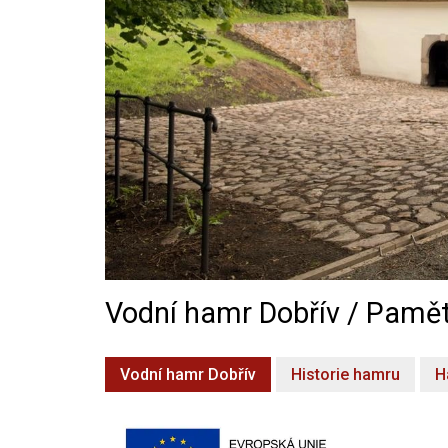
Vodní hamr Dobřív / Pamět
Vodní hamr Dobřív
Historie hamru
H