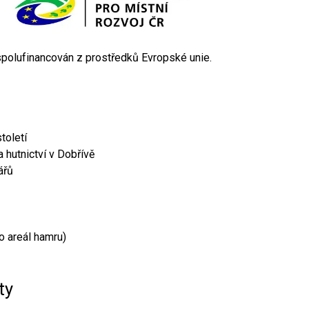
 spolufinancován z prostředků Evropské unie.
toletí
 hutnictví v Dobřívě
ářů
o areál hamru)
ty