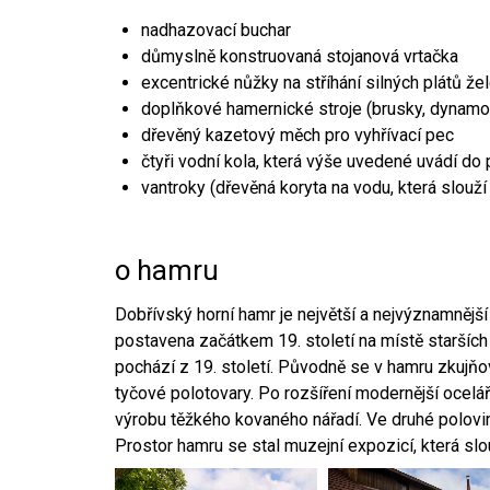
nadhazovací buchar
důmyslně konstruovaná stojanová vrtačka
excentrické nůžky na stříhání silných plátů že
doplňkové hamernické stroje (brusky, dynamo
dřevěný kazetový měch pro vyhřívací pec
čtyři vodní kola, která výše uvedené uvádí do
vantroky (dřevěná koryta na vodu, která slouží
o hamru
Dobřívský horní hamr je největší a nejvýznamněj
postavena začátkem 19. století na místě starších
pochází z 19. století. Původně se v hamru zkujň
tyčové polotovary. Po rozšíření modernější ocelář
výrobu těžkého kovaného nářadí. Ve druhé polovině
Prostor hamru se stal muzejní expozicí, která sl