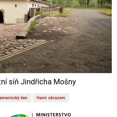
ní síň Jindřicha Mošny
amernický den
Hamr obrazem