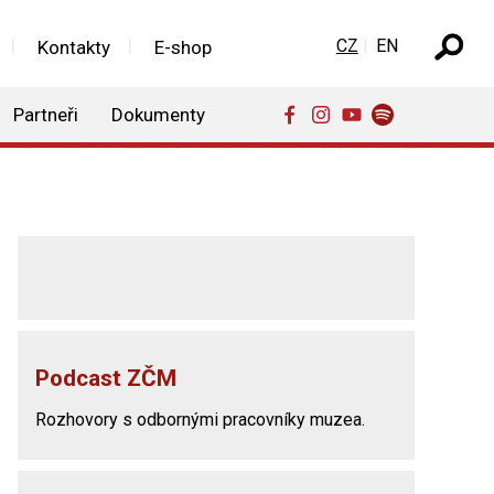
Zvolte jazyk
CZ
EN
Kontakty
E-shop
Partneři
Dokumenty
Podcast ZČM
Rozhovory s odbornými pracovníky muzea.