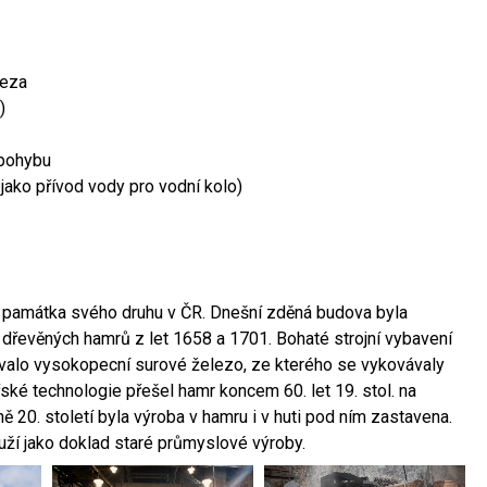
leza
)
 pohybu
 jako přívod vody pro vodní kolo)
ší památka svého druhu v ČR. Dnešní zděná budova byla
 dřevěných hamrů z let 1658 a 1701. Bohaté strojní vybavení
ovalo vysokopecní surové železo, ze kterého se vykovávaly
ské technologie přešel hamr koncem 60. let 19. stol. na
 20. století byla výroba v hamru i v huti pod ním zastavena.
ouží jako doklad staré průmyslové výroby.