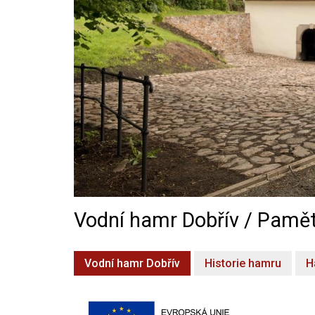
Vodní hamr Dobřív / Pamět
Vodní hamr Dobřív
Historie hamru
H