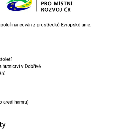
 spolufinancován z prostředků Evropské unie.
toletí
 hutnictví v Dobřívě
ářů
o areál hamru)
ty