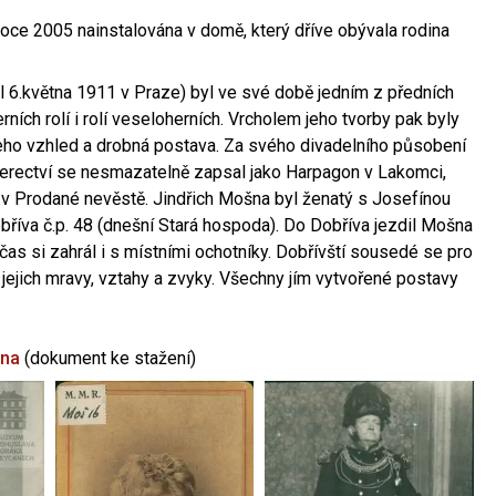
oce 2005 nainstalována v domě, který dříve obývala rodina
l 6.května 1911 v Praze) byl ve své době jedním z předních
ních rolí i rolí veseloherních. Vrcholem jeho tvorby pak byly
jeho vzhled a drobná postava. Za svého divadelního působení
 herectví se nesmazatelně zapsal jako Harpagon v Lakomci,
 v Prodané nevěstě. Jindřich Mošna byl ženatý s Josefínou
říva č.p. 48 (dnešní Stará hospoda). Do Dobříva jezdil Mošna
občas si zahrál i s místními ochotníky. Dobřívští sousedé se pro
 jejich mravy, vztahy a zvyky. Všechny jím vytvořené postavy
šna
(dokument ke stažení)