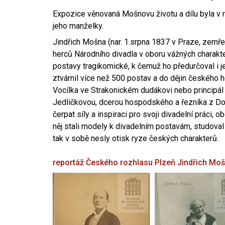
Expozice věnovaná Mošnovu životu a dílu byla v r
jeho manželky.
Jindřich Mošna (nar. 1.srpna 1837 v Praze, zemře
herců Národního divadla v oboru vážných charakter
postavy tragikomické, k čemuž ho předurčoval i 
ztvárnil více než 500 postav a do dějin českého
Vocílka ve Strakonickém dudákovi nebo principál
Jedličkovou, dcerou hospodského a řezníka z Dob
čerpat síly a inspiraci pro svoji divadelní práci, 
něj stali modely k divadelním postavám, studoval
tak v sobě nesly otisk ryze českých charakterů.
reportáž Českého rozhlasu Plzeň
Jindřich Mo