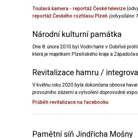
Toulavá kamera - reportáž České televize
(odvy
reportáž Českého rozhlasu Plzeň
(odvysíláno 1
Národní kulturní památka
Dne 8. února 2010 byl Vodní hamr v Dobřívě prohl
která je majetkem Plzeňského kraje a Západočesk
Revitalizace hamru / integrov
V květnu roku 2020 byla dokončena obnova havari
provozního zázemí a vytvoření doprovodné expoz
Průběh revitalizace na facebooku
Pamětní síň Jindřicha Mošny