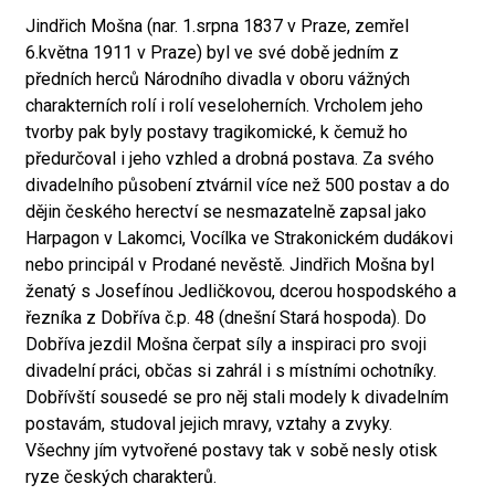
Jindřich Mošna (nar. 1.srpna 1837 v Praze, zemřel
6.května 1911 v Praze) byl ve své době jedním z
předních herců Národního divadla v oboru vážných
charakterních rolí i rolí veseloherních. Vrcholem jeho
tvorby pak byly postavy tragikomické, k čemuž ho
předurčoval i jeho vzhled a drobná postava. Za svého
divadelního působení ztvárnil více než 500 postav a do
dějin českého herectví se nesmazatelně zapsal jako
Harpagon v Lakomci, Vocílka ve Strakonickém dudákovi
nebo principál v Prodané nevěstě. Jindřich Mošna byl
ženatý s Josefínou Jedličkovou, dcerou hospodského a
řezníka z Dobříva č.p. 48 (dnešní Stará hospoda). Do
Dobříva jezdil Mošna čerpat síly a inspiraci pro svoji
divadelní práci, občas si zahrál i s místními ochotníky.
Dobřívští sousedé se pro něj stali modely k divadelním
postavám, studoval jejich mravy, vztahy a zvyky.
Všechny jím vytvořené postavy tak v sobě nesly otisk
ryze českých charakterů.