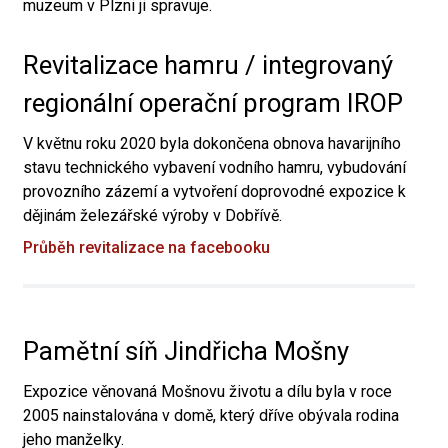
muzeum v Plzni ji spravuje.
Revitalizace hamru / integrovaný
regionální operační program IROP
V květnu roku 2020 byla dokončena obnova havarijního
stavu technického vybavení vodního hamru, vybudování
provozního zázemí a vytvoření doprovodné expozice k
dějinám železářské výroby v Dobřívě.
Průběh revitalizace na facebooku
Pamětní síň Jindřicha Mošny
Expozice věnovaná Mošnovu životu a dílu byla v roce
2005 nainstalována v domě, který dříve obývala rodina
jeho manželky.