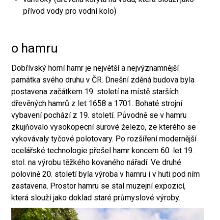
přívod vody pro vodní kolo)
o hamru
Dobřívský horní hamr je největší a nejvýznamnější
památka svého druhu v ČR. Dnešní zděná budova byla
postavena začátkem 19. století na místě starších
dřevěných hamrů z let 1658 a 1701. Bohaté strojní
vybavení pochází z 19. století. Původně se v hamru
zkujňovalo vysokopecní surové železo, ze kterého se
vykovávaly tyčové polotovary. Po rozšíření modernější
ocelářské technologie přešel hamr koncem 60. let 19.
stol. na výrobu těžkého kovaného nářadí. Ve druhé
polovině 20. století byla výroba v hamru i v huti pod ním
zastavena. Prostor hamru se stal muzejní expozicí,
která slouží jako doklad staré průmyslové výroby.