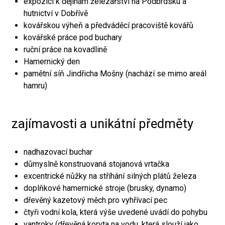
expozici k dějinám železářství na Podbrdsku a
hutnictví v Dobřívě
kovářskou výheň a předváděcí pracoviště kovářů
kovářské práce pod buchary
ruční práce na kovadlině
Hamernický den
pamětní síň Jindřicha Mošny (nachází se mimo areál
hamru)
zajímavosti a unikátní předměty
nadhazovací buchar
důmyslně konstruovaná stojanová vrtačka
excentrické nůžky na stříhání silných plátů železa
doplňkové hamernické stroje (brusky, dynamo)
dřevěný kazetový měch pro vyhřívací pec
čtyři vodní kola, která výše uvedené uvádí do pohybu
vantroky (dřevěná koryta na vodu, která slouží jako