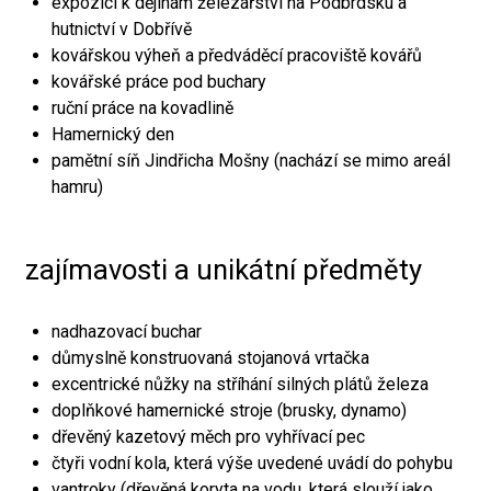
expozici k dějinám železářství na Podbrdsku a
hutnictví v Dobřívě
kovářskou výheň a předváděcí pracoviště kovářů
kovářské práce pod buchary
ruční práce na kovadlině
Hamernický den
pamětní síň Jindřicha Mošny (nachází se mimo areál
hamru)
zajímavosti a unikátní předměty
nadhazovací buchar
důmyslně konstruovaná stojanová vrtačka
excentrické nůžky na stříhání silných plátů železa
doplňkové hamernické stroje (brusky, dynamo)
dřevěný kazetový měch pro vyhřívací pec
čtyři vodní kola, která výše uvedené uvádí do pohybu
vantroky (dřevěná koryta na vodu, která slouží jako