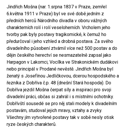
Jindřich Mošna (nar. 1.srpna 1837 v Praze, zemřel
6.května 1911 v Praze) byl ve své době jedním z
předních herců Národního divadla v oboru vážných
charakterních rolí i rolí veseloherních. Vrcholem jeho
tvorby pak byly postavy tragikomické, k čemuž ho
předurčoval i jeho vzhled a drobná postava. Za svého
divadelního působení ztvárnil více než 500 postav a do
dějin českého herectví se nesmazatelně zapsal jako
Harpagon v Lakomci, Vocílka ve Strakonickém dudákovi
nebo principál v Prodané nevěstě. Jindřich Mošna byl
ženatý s Josefínou Jedličkovou, dcerou hospodského a
řezníka z Dobříva č.p. 48 (dnešní Stará hospoda). Do
Dobříva jezdil Mošna čerpat síly a inspiraci pro svoji
divadelní práci, občas si zahrál i s místními ochotníky.
Dobřívští sousedé se pro něj stali modely k divadelním
postavám, studoval jejich mravy, vztahy a zvyky.
Všechny jím vytvořené postavy tak v sobě nesly otisk
ryze českých charakterů.