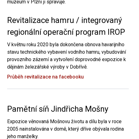
muzeum v Plzni ji spravuje.
Revitalizace hamru / integrovaný
regionální operační program IROP
V květnu roku 2020 byla dokončena obnova havarijního
stavu technického vybavení vodního hamru, vybudování
provozního zázemí a vytvoření doprovodné expozice k
dějinám železářské výroby v Dobřívě.
Průběh revitalizace na facebooku
Pamětní síň Jindřicha Mošny
Expozice věnovaná Mošnovu životu a dílu byla v roce
2005 nainstalována v domě, který dříve obývala rodina
jeho manželky.