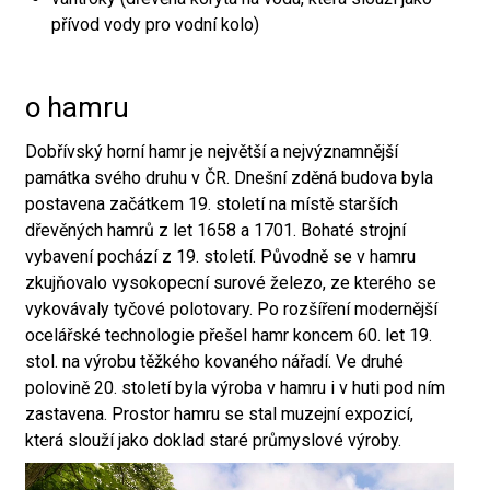
přívod vody pro vodní kolo)
o hamru
Dobřívský horní hamr je největší a nejvýznamnější
památka svého druhu v ČR. Dnešní zděná budova byla
postavena začátkem 19. století na místě starších
dřevěných hamrů z let 1658 a 1701. Bohaté strojní
vybavení pochází z 19. století. Původně se v hamru
zkujňovalo vysokopecní surové železo, ze kterého se
vykovávaly tyčové polotovary. Po rozšíření modernější
ocelářské technologie přešel hamr koncem 60. let 19.
stol. na výrobu těžkého kovaného nářadí. Ve druhé
polovině 20. století byla výroba v hamru i v huti pod ním
zastavena. Prostor hamru se stal muzejní expozicí,
která slouží jako doklad staré průmyslové výroby.