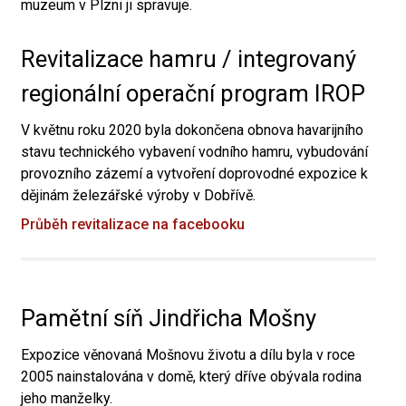
muzeum v Plzni ji spravuje.
Revitalizace hamru / integrovaný
regionální operační program IROP
V květnu roku 2020 byla dokončena obnova havarijního
stavu technického vybavení vodního hamru, vybudování
provozního zázemí a vytvoření doprovodné expozice k
dějinám železářské výroby v Dobřívě.
Průběh revitalizace na facebooku
Pamětní síň Jindřicha Mošny
Expozice věnovaná Mošnovu životu a dílu byla v roce
2005 nainstalována v domě, který dříve obývala rodina
jeho manželky.