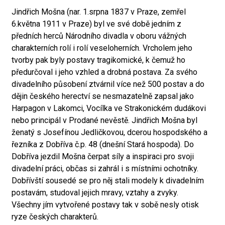
Jindřich Mošna (nar. 1.srpna 1837 v Praze, zemřel
6.května 1911 v Praze) byl ve své době jedním z
předních herců Národního divadla v oboru vážných
charakterních rolí i rolí veseloherních. Vrcholem jeho
tvorby pak byly postavy tragikomické, k čemuž ho
předurčoval i jeho vzhled a drobná postava. Za svého
divadelního působení ztvárnil více než 500 postav a do
dějin českého herectví se nesmazatelně zapsal jako
Harpagon v Lakomci, Vocílka ve Strakonickém dudákovi
nebo principál v Prodané nevěstě. Jindřich Mošna byl
ženatý s Josefínou Jedličkovou, dcerou hospodského a
řezníka z Dobříva č.p. 48 (dnešní Stará hospoda). Do
Dobříva jezdil Mošna čerpat síly a inspiraci pro svoji
divadelní práci, občas si zahrál i s místními ochotníky.
Dobřívští sousedé se pro něj stali modely k divadelním
postavám, studoval jejich mravy, vztahy a zvyky.
Všechny jím vytvořené postavy tak v sobě nesly otisk
ryze českých charakterů.