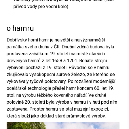
přívod vody pro vodní kolo)
o hamru
Dobřívský horní hamr je největší a nejvýznamnější
památka svého druhu v ČR. Dnešní zděná budova byla
postavena začátkem 19. století na místě starších
dřevěných hamrů z let 1658 a 1701. Bohaté strojní
vybavení pochází z 19. století. Původně se v hamru
zkujňovalo vysokopecní surové železo, ze kterého se
vykovávaly tyčové polotovary. Po rozšíření modernější
ocelářské technologie přešel hamr koncem 60. let 19.
stol. na výrobu těžkého kovaného nářadí. Ve druhé
polovině 20. století byla výroba v hamru i v huti pod ním
zastavena. Prostor hamru se stal muzejní expozicí,
která slouží jako doklad staré průmyslové výroby.