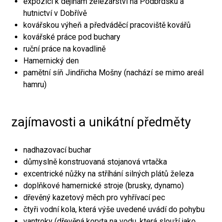
expozici k dějinám železářství na Podbrdsku a
hutnictví v Dobřívě
kovářskou výheň a předváděcí pracoviště kovářů
kovářské práce pod buchary
ruční práce na kovadlině
Hamernický den
pamětní síň Jindřicha Mošny (nachází se mimo areál
hamru)
zajímavosti a unikátní předměty
nadhazovací buchar
důmyslně konstruovaná stojanová vrtačka
excentrické nůžky na stříhání silných plátů železa
doplňkové hamernické stroje (brusky, dynamo)
dřevěný kazetový měch pro vyhřívací pec
čtyři vodní kola, která výše uvedené uvádí do pohybu
vantroky (dřevěná koryta na vodu, která slouží jako