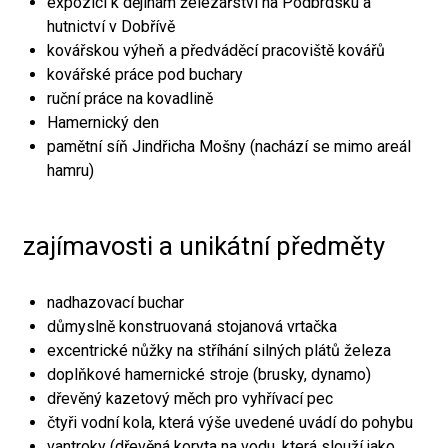
expozici k dějinám železářství na Podbrdsku a
hutnictví v Dobřívě
kovářskou výheň a předváděcí pracoviště kovářů
kovářské práce pod buchary
ruční práce na kovadlině
Hamernický den
pamětní síň Jindřicha Mošny (nachází se mimo areál
hamru)
zajímavosti a unikátní předměty
nadhazovací buchar
důmyslně konstruovaná stojanová vrtačka
excentrické nůžky na stříhání silných plátů železa
doplňkové hamernické stroje (brusky, dynamo)
dřevěný kazetový měch pro vyhřívací pec
čtyři vodní kola, která výše uvedené uvádí do pohybu
vantroky (dřevěná koryta na vodu, která slouží jako