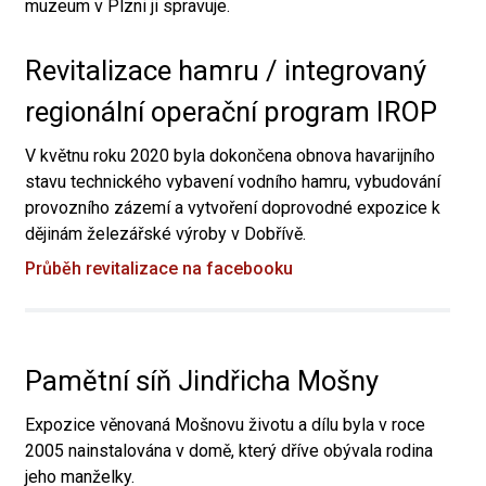
muzeum v Plzni ji spravuje.
Revitalizace hamru / integrovaný
regionální operační program IROP
V květnu roku 2020 byla dokončena obnova havarijního
stavu technického vybavení vodního hamru, vybudování
provozního zázemí a vytvoření doprovodné expozice k
dějinám železářské výroby v Dobřívě.
Průběh revitalizace na facebooku
Pamětní síň Jindřicha Mošny
Expozice věnovaná Mošnovu životu a dílu byla v roce
2005 nainstalována v domě, který dříve obývala rodina
jeho manželky.