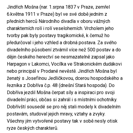
Jindřich Mošna (nar. 1.srpna 1837 v Praze, zemřel
6.května 1911 v Praze) byl ve své době jedním z
předních herců Národního divadla v oboru vážných
charakterních rolí i rolí veseloherních. Vrcholem jeho
tvorby pak byly postavy tragikomické, k čemuž ho
předurčoval i jeho vzhled a drobná postava. Za svého
divadelního působení ztvárnil více než 500 postav a do
dějin českého herectví se nesmazatelně zapsal jako
Harpagon v Lakomci, Vocílka ve Strakonickém dudákovi
nebo principál v Prodané nevěstě. Jindřich Mošna byl
ženatý s Josefínou Jedličkovou, dcerou hospodského a
řezníka z Dobříva č.p. 48 (dnešní Stará hospoda). Do
Dobříva jezdil Mošna čerpat síly a inspiraci pro svoji
divadelní práci, občas si zahrál i s místními ochotníky.
Dobřívští sousedé se pro něj stali modely k divadelním
postavám, studoval jejich mravy, vztahy a zvyky.
Všechny jím vytvořené postavy tak v sobě nesly otisk
ryze českých charakterů.