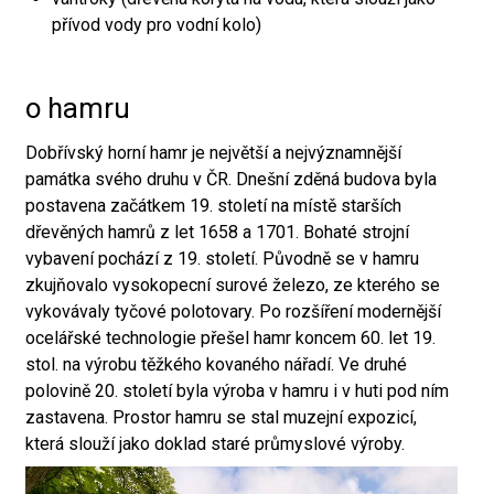
přívod vody pro vodní kolo)
o hamru
Dobřívský horní hamr je největší a nejvýznamnější
památka svého druhu v ČR. Dnešní zděná budova byla
postavena začátkem 19. století na místě starších
dřevěných hamrů z let 1658 a 1701. Bohaté strojní
vybavení pochází z 19. století. Původně se v hamru
zkujňovalo vysokopecní surové železo, ze kterého se
vykovávaly tyčové polotovary. Po rozšíření modernější
ocelářské technologie přešel hamr koncem 60. let 19.
stol. na výrobu těžkého kovaného nářadí. Ve druhé
polovině 20. století byla výroba v hamru i v huti pod ním
zastavena. Prostor hamru se stal muzejní expozicí,
která slouží jako doklad staré průmyslové výroby.