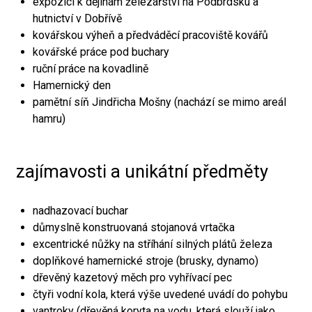
expozici k dějinám železářství na Podbrdsku a
hutnictví v Dobřívě
kovářskou výheň a předváděcí pracoviště kovářů
kovářské práce pod buchary
ruční práce na kovadlině
Hamernický den
pamětní síň Jindřicha Mošny (nachází se mimo areál
hamru)
zajímavosti a unikátní předměty
nadhazovací buchar
důmyslně konstruovaná stojanová vrtačka
excentrické nůžky na stříhání silných plátů železa
doplňkové hamernické stroje (brusky, dynamo)
dřevěný kazetový měch pro vyhřívací pec
čtyři vodní kola, která výše uvedené uvádí do pohybu
vantroky (dřevěná koryta na vodu, která slouží jako