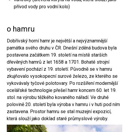
přívod vody pro vodní kolo)
o hamru
Dobřívský horní hamr je největší a nejvýznamnější
památka svého druhu v ČR. Dnešní zděná budova byla
postavena začátkem 19. století na místě starších
dřevěných hamrů z let 1658 a 1701. Bohaté strojní
vybavení pochází z 19. století. Původně se v hamru
zkujňovalo vysokopecní surové železo, ze kterého se
vykovávaly tyčové polotovary. Po rozšíření modernější
ocelářské technologie přešel hamr koncem 60. let 19.
stol. na výrobu těžkého kovaného nářadí. Ve druhé
polovině 20. století byla výroba v hamru i v huti pod ním
zastavena. Prostor hamru se stal muzejní expozicí,
která slouží jako doklad staré průmyslové výroby.