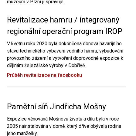
muzeum v Plzni ji spravuje.
Revitalizace hamru / integrovaný
regionální operační program IROP
V květnu roku 2020 byla dokončena obnova havarijního
stavu technického vybavení vodního hamru, vybudování
provozního zázemí a vytvoření doprovodné expozice k
dějinám železářské výroby v Dobřívě.
Průběh revitalizace na facebooku
Pamětní síň Jindřicha Mošny
Expozice věnovaná Mošnovu životu a dílu byla v roce
2005 nainstalována v domě, který dříve obývala rodina
jeho manželky.