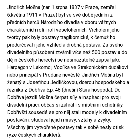
Jindřich Mošna (nar. 1.srpna 1837 v Praze, zemřel
6.května 1911 v Praze) byl ve své době jedním z
předních herců Národního divadla v oboru vážných
charakterních rolí i rolí veseloherních. Vrcholem jeho
tvorby pak byly postavy tragikomické, k čemuž ho
předurčoval i jeho vzhled a drobná postava. Za svého
divadelního působení ztvárnil více než 500 postav a do
dějin českého herectví se nesmazatelně zapsal jako
Harpagon v Lakomci, Vocílka ve Strakonickém dudákovi
nebo principál v Prodané nevěstě. Jindřich Mošna byl
ženatý s Josefínou Jedličkovou, dcerou hospodského a
řezníka z Dobříva č.p. 48 (dnešní Stará hospoda). Do
Dobříva jezdil Mošna čerpat síly a inspiraci pro svoji
divadelní práci, občas si zahrál i s místními ochotníky.
Dobřívští sousedé se pro něj stali modely k divadelním
postavám, studoval jejich mravy, vztahy a zvyky.
Všechny jím vytvořené postavy tak v sobě nesly otisk
ryze českých charakterů.