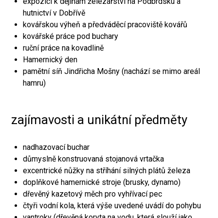
expozici k dějinám železářství na Podbrdsku a
hutnictví v Dobřívě
kovářskou výheň a předváděcí pracoviště kovářů
kovářské práce pod buchary
ruční práce na kovadlině
Hamernický den
pamětní síň Jindřicha Mošny (nachází se mimo areál
hamru)
zajímavosti a unikátní předměty
nadhazovací buchar
důmyslně konstruovaná stojanová vrtačka
excentrické nůžky na stříhání silných plátů železa
doplňkové hamernické stroje (brusky, dynamo)
dřevěný kazetový měch pro vyhřívací pec
čtyři vodní kola, která výše uvedené uvádí do pohybu
vantroky (dřevěná koryta na vodu, která slouží jako