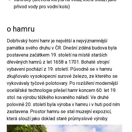
přívod vody pro vodní kolo)
o hamru
Dobřívský horní hamr je největší a nejvýznamnější
památka svého druhu v ČR. Dnešní zděná budova byla
postavena začátkem 19. století na místě starších
dřevěných hamrů z let 1658 a 1701. Bohaté strojní
vybavení pochází z 19. století. Původně se v hamru
zkujňovalo vysokopecní surové železo, ze kterého se
vykovávaly tyčové polotovary. Po rozšíření modernější
ocelářské technologie přešel hamr koncem 60. let 19.
stol. na výrobu těžkého kovaného nářadí. Ve druhé
polovině 20. století byla výroba v hamru i v huti pod ním
zastavena. Prostor hamru se stal muzejní expozicí,
která slouží jako doklad staré průmyslové výroby.