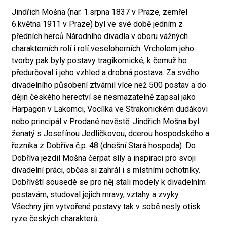
Jindřich Mošna (nar. 1.srpna 1837 v Praze, zemřel
6.května 1911 v Praze) byl ve své době jedním z
předních herců Národního divadla v oboru vážných
charakterních rolí i rolí veseloherních. Vrcholem jeho
tvorby pak byly postavy tragikomické, k čemuž ho
předurčoval i jeho vzhled a drobná postava. Za svého
divadelního působení ztvárnil více než 500 postav a do
dějin českého herectví se nesmazatelně zapsal jako
Harpagon v Lakomci, Vocílka ve Strakonickém dudákovi
nebo principál v Prodané nevěstě. Jindřich Mošna byl
ženatý s Josefínou Jedličkovou, dcerou hospodského a
řezníka z Dobříva č.p. 48 (dnešní Stará hospoda). Do
Dobříva jezdil Mošna čerpat síly a inspiraci pro svoji
divadelní práci, občas si zahrál i s místními ochotníky.
Dobřívští sousedé se pro něj stali modely k divadelním
postavám, studoval jejich mravy, vztahy a zvyky.
Všechny jím vytvořené postavy tak v sobě nesly otisk
ryze českých charakterů.