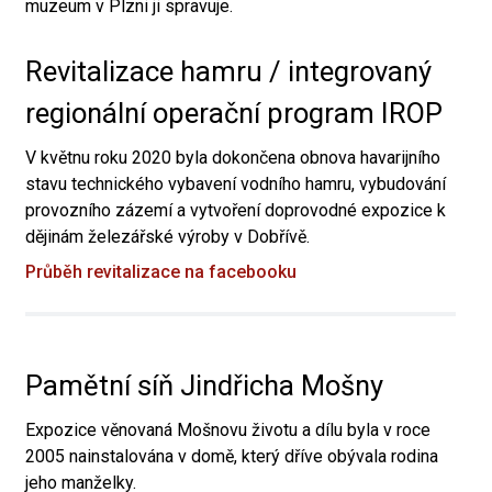
muzeum v Plzni ji spravuje.
Revitalizace hamru / integrovaný
regionální operační program IROP
V květnu roku 2020 byla dokončena obnova havarijního
stavu technického vybavení vodního hamru, vybudování
provozního zázemí a vytvoření doprovodné expozice k
dějinám železářské výroby v Dobřívě.
Průběh revitalizace na facebooku
Pamětní síň Jindřicha Mošny
Expozice věnovaná Mošnovu životu a dílu byla v roce
2005 nainstalována v domě, který dříve obývala rodina
jeho manželky.