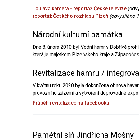
Toulavá kamera - reportáž České televize
(odvy
reportáž Českého rozhlasu Plzeň
(odvysíláno 1
Národní kulturní památka
Dne 8. února 2010 byl Vodní hamr v Dobřívě prohl
která je majetkem Plzeňského kraje a Západočesk
Revitalizace hamru / integrov
V květnu roku 2020 byla dokončena obnova havari
provozního zázemí a vytvoření doprovodné expoz
Průběh revitalizace na facebooku
Pamětní síň Jindřicha Mošny