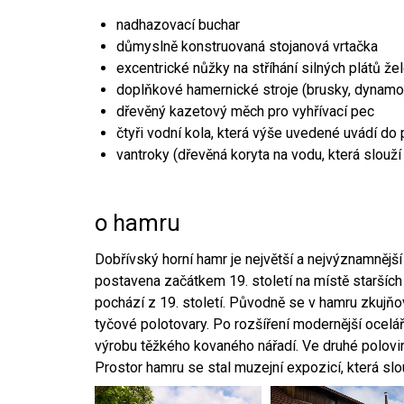
nadhazovací buchar
důmyslně konstruovaná stojanová vrtačka
excentrické nůžky na stříhání silných plátů že
doplňkové hamernické stroje (brusky, dynamo
dřevěný kazetový měch pro vyhřívací pec
čtyři vodní kola, která výše uvedené uvádí do
vantroky (dřevěná koryta na vodu, která slouží
o hamru
Dobřívský horní hamr je největší a nejvýznamněj
postavena začátkem 19. století na místě starších
pochází z 19. století. Původně se v hamru zkujň
tyčové polotovary. Po rozšíření modernější ocelář
výrobu těžkého kovaného nářadí. Ve druhé polovině
Prostor hamru se stal muzejní expozicí, která sl