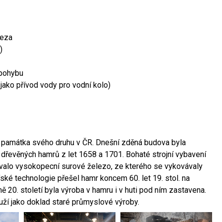
leza
)
 pohybu
 jako přívod vody pro vodní kolo)
ší památka svého druhu v ČR. Dnešní zděná budova byla
 dřevěných hamrů z let 1658 a 1701. Bohaté strojní vybavení
ovalo vysokopecní surové železo, ze kterého se vykovávaly
ské technologie přešel hamr koncem 60. let 19. stol. na
 20. století byla výroba v hamru i v huti pod ním zastavena.
ouží jako doklad staré průmyslové výroby.