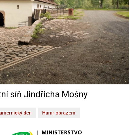
ní síň Jindřicha Mošny
amernický den
Hamr obrazem