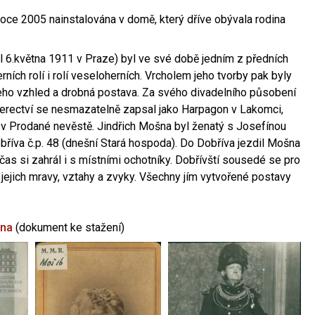
oce 2005 nainstalována v domě, který dříve obývala rodina
l 6.května 1911 v Praze) byl ve své době jedním z předních
ních rolí i rolí veseloherních. Vrcholem jeho tvorby pak byly
jeho vzhled a drobná postava. Za svého divadelního působení
 herectví se nesmazatelně zapsal jako Harpagon v Lakomci,
 v Prodané nevěstě. Jindřich Mošna byl ženatý s Josefínou
říva č.p. 48 (dnešní Stará hospoda). Do Dobříva jezdil Mošna
občas si zahrál i s místními ochotníky. Dobřívští sousedé se pro
 jejich mravy, vztahy a zvyky. Všechny jím vytvořené postavy
šna
(dokument ke stažení)