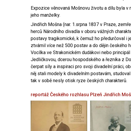
Expozice věnovaná Mošnovu životu a dílu byla v r
jeho manželky.
Jindřich Mošna (nar. 1.srpna 1837 v Praze, zemře
herců Národního divadla v oboru vážných charakter
postavy tragikomické, k čemuž ho předurčoval i 
ztvárnil více než 500 postav a do dějin českého
Vocílka ve Strakonickém dudákovi nebo principál
Jedličkovou, dcerou hospodského a řezníka z Dob
čerpat síly a inspiraci pro svoji divadelní práci, 
něj stali modely k divadelním postavám, studoval
tak v sobě nesly otisk ryze českých charakterů.
reportáž Českého rozhlasu Plzeň
Jindřich Mo