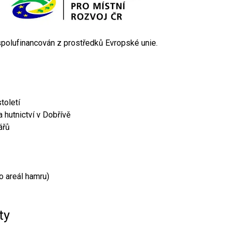
 spolufinancován z prostředků Evropské unie.
toletí
 hutnictví v Dobřívě
ářů
o areál hamru)
ty