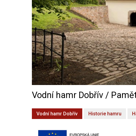
Vodní hamr Dobřív / Pamět
Vodní hamr Dobřív
Historie hamru
H