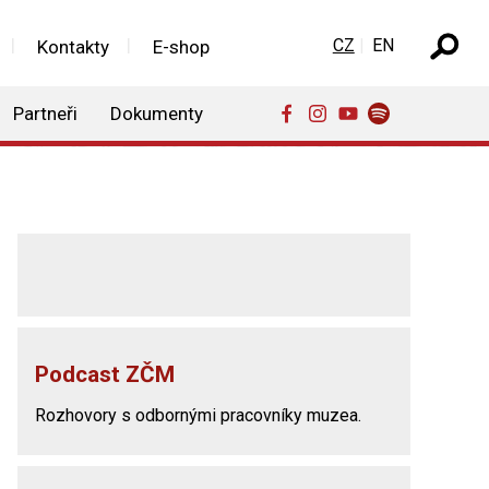
Zvolte jazyk
CZ
EN
Kontakty
E-shop
Partneři
Dokumenty
Podcast ZČM
Rozhovory s odbornými pracovníky muzea.