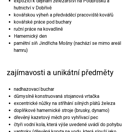
expozici k dějinám železářství na Podbrdsku a
hutnictví v Dobřívě
kovářskou výheň a předváděcí pracoviště kovářů
kovářské práce pod buchary
ruční práce na kovadlině
Hamernický den
pamětní síň Jindřicha Mošny (nachází se mimo areál
hamru)
zajímavosti a unikátní předměty
nadhazovací buchar
důmyslně konstruovaná stojanová vrtačka
excentrické nůžky na stříhání silných plátů železa
doplňkové hamernické stroje (brusky, dynamo)
dřevěný kazetový měch pro vyhřívací pec
čtyři vodní kola, která výše uvedené uvádí do pohybu
vantroky (dřevěná koryta na vodu, která slouží jako