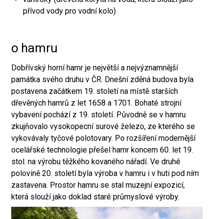
přívod vody pro vodní kolo)
o hamru
Dobřívský horní hamr je největší a nejvýznamnější
památka svého druhu v ČR. Dnešní zděná budova byla
postavena začátkem 19. století na místě starších
dřevěných hamrů z let 1658 a 1701. Bohaté strojní
vybavení pochází z 19. století. Původně se v hamru
zkujňovalo vysokopecní surové železo, ze kterého se
vykovávaly tyčové polotovary. Po rozšíření modernější
ocelářské technologie přešel hamr koncem 60. let 19.
stol. na výrobu těžkého kovaného nářadí. Ve druhé
polovině 20. století byla výroba v hamru i v huti pod ním
zastavena. Prostor hamru se stal muzejní expozicí,
která slouží jako doklad staré průmyslové výroby.