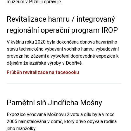
muzeum v Plzni ji spravuje.
Revitalizace hamru / integrovaný
regionální operační program IROP
V květnu roku 2020 byla dokončena obnova havarijního
stavu technického vybavení vodního hamru, vybudování
provozního zázemí a vytvoření doprovodné expozice k
dějinám železářské výroby v Dobřívě.
Průběh revitalizace na facebooku
Pamětní síň Jindřicha Mošny
Expozice věnovaná Mošnovu životu a dílu byla v roce
2005 nainstalována v domě, který dříve obývala rodina
jeho manželky.