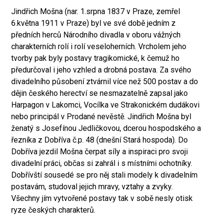
Jindřich Mošna (nar. 1.srpna 1837 v Praze, zemřel
6.května 1911 v Praze) byl ve své době jedním z
předních herců Národního divadla v oboru vážných
charakterních rolí i rolí veseloherních. Vrcholem jeho
tvorby pak byly postavy tragikomické, k čemuž ho
předurčoval i jeho vzhled a drobná postava. Za svého
divadelního působení ztvárnil více než 500 postav a do
dějin českého herectví se nesmazatelně zapsal jako
Harpagon v Lakomci, Vocílka ve Strakonickém dudákovi
nebo principál v Prodané nevěstě. Jindřich Mošna byl
ženatý s Josefínou Jedličkovou, dcerou hospodského a
řezníka z Dobříva č.p. 48 (dnešní Stará hospoda). Do
Dobříva jezdil Mošna čerpat síly a inspiraci pro svoji
divadelní práci, občas si zahrál i s místními ochotníky.
Dobřívští sousedé se pro něj stali modely k divadelním
postavám, studoval jejich mravy, vztahy a zvyky.
Všechny jím vytvořené postavy tak v sobě nesly otisk
ryze českých charakterů.