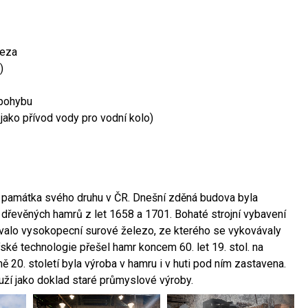
leza
)
 pohybu
 jako přívod vody pro vodní kolo)
ší památka svého druhu v ČR. Dnešní zděná budova byla
 dřevěných hamrů z let 1658 a 1701. Bohaté strojní vybavení
ovalo vysokopecní surové železo, ze kterého se vykovávaly
ské technologie přešel hamr koncem 60. let 19. stol. na
 20. století byla výroba v hamru i v huti pod ním zastavena.
ouží jako doklad staré průmyslové výroby.