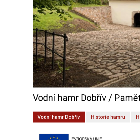
Vodní hamr Dobřív / Pamět
Vodní hamr Dobřív
Historie hamru
H