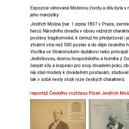
Expozice věnovaná Mošnovu životu a dílu byla v r
jeho manželky.
Jindřich Mošna (nar. 1.srpna 1837 v Praze, zemře
herců Národního divadla v oboru vážných charakter
postavy tragikomické, k čemuž ho předurčoval i 
ztvárnil více než 500 postav a do dějin českého
Vocílka ve Strakonickém dudákovi nebo principál
Jedličkovou, dcerou hospodského a řezníka z Dob
čerpat síly a inspiraci pro svoji divadelní práci, 
něj stali modely k divadelním postavám, studoval
tak v sobě nesly otisk ryze českých charakterů.
reportáž Českého rozhlasu Plzeň
Jindřich Mo