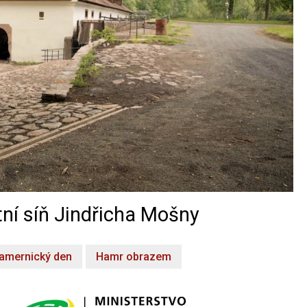
ní síň Jindřicha Mošny
amernický den
Hamr obrazem