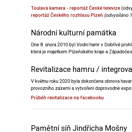
Toulavá kamera - reportáž České televize
(odvy
reportáž Českého rozhlasu Plzeň
(odvysíláno 1
Národní kulturní památka
Dne 8. února 2010 byl Vodní hamr v Dobřívě prohl
která je majetkem Plzeňského kraje a Západočesk
Revitalizace hamru / integrov
V květnu roku 2020 byla dokončena obnova havari
provozního zázemí a vytvoření doprovodné expoz
Průběh revitalizace na facebooku
Pamětní síň Jindřicha Mošny