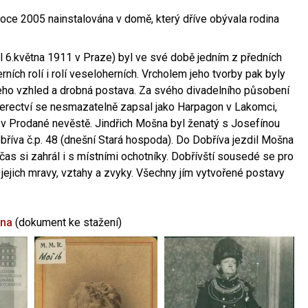
oce 2005 nainstalována v domě, který dříve obývala rodina
l 6.května 1911 v Praze) byl ve své době jedním z předních
ních rolí i rolí veseloherních. Vrcholem jeho tvorby pak byly
jeho vzhled a drobná postava. Za svého divadelního působení
 herectví se nesmazatelně zapsal jako Harpagon v Lakomci,
 v Prodané nevěstě. Jindřich Mošna byl ženatý s Josefínou
říva č.p. 48 (dnešní Stará hospoda). Do Dobříva jezdil Mošna
občas si zahrál i s místními ochotníky. Dobřívští sousedé se pro
 jejich mravy, vztahy a zvyky. Všechny jím vytvořené postavy
šna
(dokument ke stažení)