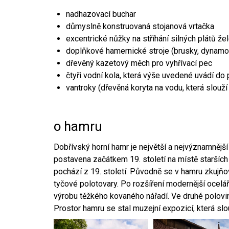
nadhazovací buchar
důmyslně konstruovaná stojanová vrtačka
excentrické nůžky na stříhání silných plátů že
doplňkové hamernické stroje (brusky, dynamo
dřevěný kazetový měch pro vyhřívací pec
čtyři vodní kola, která výše uvedené uvádí do
vantroky (dřevěná koryta na vodu, která slouží
o hamru
Dobřívský horní hamr je největší a nejvýznamněj
postavena začátkem 19. století na místě starších
pochází z 19. století. Původně se v hamru zkujň
tyčové polotovary. Po rozšíření modernější ocelář
výrobu těžkého kovaného nářadí. Ve druhé polovině
Prostor hamru se stal muzejní expozicí, která sl