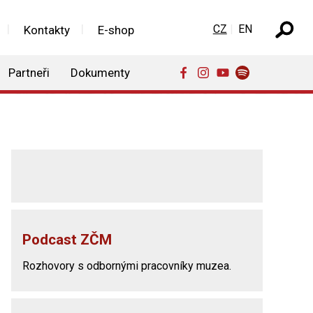
Zvolte jazyk
CZ
EN
Kontakty
E-shop
Partneři
Dokumenty
Podcast ZČM
Rozhovory s odbornými pracovníky muzea.