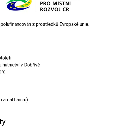
 spolufinancován z prostředků Evropské unie.
toletí
 hutnictví v Dobřívě
ářů
o areál hamru)
ty