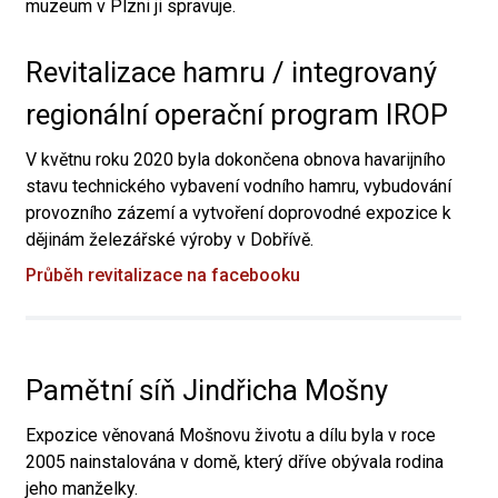
muzeum v Plzni ji spravuje.
Revitalizace hamru / integrovaný
regionální operační program IROP
V květnu roku 2020 byla dokončena obnova havarijního
stavu technického vybavení vodního hamru, vybudování
provozního zázemí a vytvoření doprovodné expozice k
dějinám železářské výroby v Dobřívě.
Průběh revitalizace na facebooku
Pamětní síň Jindřicha Mošny
Expozice věnovaná Mošnovu životu a dílu byla v roce
2005 nainstalována v domě, který dříve obývala rodina
jeho manželky.