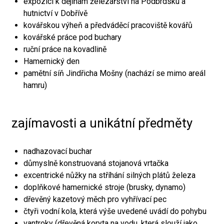
expozici k dějinám železářství na Podbrdsku a
hutnictví v Dobřívě
kovářskou výheň a předváděcí pracoviště kovářů
kovářské práce pod buchary
ruční práce na kovadlině
Hamernický den
pamětní síň Jindřicha Mošny (nachází se mimo areál
hamru)
zajímavosti a unikátní předměty
nadhazovací buchar
důmyslně konstruovaná stojanová vrtačka
excentrické nůžky na stříhání silných plátů železa
doplňkové hamernické stroje (brusky, dynamo)
dřevěný kazetový měch pro vyhřívací pec
čtyři vodní kola, která výše uvedené uvádí do pohybu
vantroky (dřevěná koryta na vodu, která slouží jako