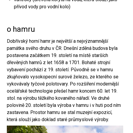
přívod vody pro vodní kolo)
o hamru
Dobřívský horní hamr je největší a nejvýznamnější
památka svého druhu v ČR. Dnešní zděná budova byla
postavena začátkem 19. století na místě starších
dřevěných hamrů z let 1658 a 1701. Bohaté strojní
vybavení pochází z 19. století. Původně se v hamru
zkujňovalo vysokopecní surové železo, ze kterého se
vykovávaly tyčové polotovary. Po rozšíření modernější
ocelářské technologie přešel hamr koncem 60. let 19.
stol. na výrobu těžkého kovaného nářadí. Ve druhé
polovině 20. století byla výroba v hamru i v huti pod ním
zastavena. Prostor hamru se stal muzejní expozicí,
která slouží jako doklad staré průmyslové výroby.