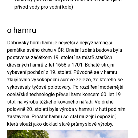
přívod vody pro vodní kolo)
o hamru
Dobřívský horní hamr je největší a nejvýznamnější
památka svého druhu v ČR. Dnešní zděná budova byla
postavena začátkem 19. století na místě starších
dřevěných hamrů z let 1658 a 1701. Bohaté strojní
vybavení pochází z 19. století. Původně se v hamru
zkujňovalo vysokopecní surové železo, ze kterého se
vykovávaly tyčové polotovary. Po rozšíření modernější
ocelářské technologie přešel hamr koncem 60. let 19.
stol. na výrobu těžkého kovaného nářadí. Ve druhé
polovině 20. století byla výroba v hamru i v huti pod ním
zastavena. Prostor hamru se stal muzejní expozicí,
která slouží jako doklad staré průmyslové výroby.