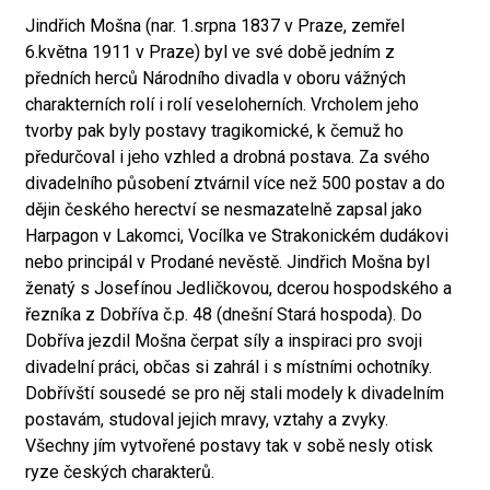
Jindřich Mošna (nar. 1.srpna 1837 v Praze, zemřel
6.května 1911 v Praze) byl ve své době jedním z
předních herců Národního divadla v oboru vážných
charakterních rolí i rolí veseloherních. Vrcholem jeho
tvorby pak byly postavy tragikomické, k čemuž ho
předurčoval i jeho vzhled a drobná postava. Za svého
divadelního působení ztvárnil více než 500 postav a do
dějin českého herectví se nesmazatelně zapsal jako
Harpagon v Lakomci, Vocílka ve Strakonickém dudákovi
nebo principál v Prodané nevěstě. Jindřich Mošna byl
ženatý s Josefínou Jedličkovou, dcerou hospodského a
řezníka z Dobříva č.p. 48 (dnešní Stará hospoda). Do
Dobříva jezdil Mošna čerpat síly a inspiraci pro svoji
divadelní práci, občas si zahrál i s místními ochotníky.
Dobřívští sousedé se pro něj stali modely k divadelním
postavám, studoval jejich mravy, vztahy a zvyky.
Všechny jím vytvořené postavy tak v sobě nesly otisk
ryze českých charakterů.