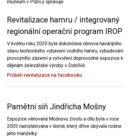
muzeum v Plzni ji spravuje.
Revitalizace hamru / integrovaný
regionální operační program IROP
V květnu roku 2020 byla dokončena obnova havarijního
stavu technického vybavení vodního hamru, vybudování
provozního zázemí a vytvoření doprovodné expozice k
dějinám železářské výroby v Dobřívě.
Průběh revitalizace na facebooku
Pamětní síň Jindřicha Mošny
Expozice věnovaná Mošnovu životu a dílu byla v roce
2005 nainstalována v domě, který dříve obývala rodina
jeho manželky.