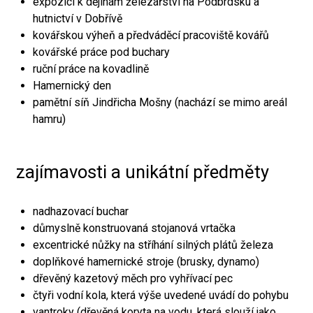
expozici k dějinám železářství na Podbrdsku a
hutnictví v Dobřívě
kovářskou výheň a předváděcí pracoviště kovářů
kovářské práce pod buchary
ruční práce na kovadlině
Hamernický den
pamětní síň Jindřicha Mošny (nachází se mimo areál
hamru)
zajímavosti a unikátní předměty
nadhazovací buchar
důmyslně konstruovaná stojanová vrtačka
excentrické nůžky na stříhání silných plátů železa
doplňkové hamernické stroje (brusky, dynamo)
dřevěný kazetový měch pro vyhřívací pec
čtyři vodní kola, která výše uvedené uvádí do pohybu
vantroky (dřevěná koryta na vodu, která slouží jako