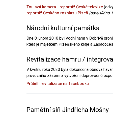
Toulavá kamera - reportáž České televize
(odvy
reportáž Českého rozhlasu Plzeň
(odvysíláno 1
Národní kulturní památka
Dne 8. února 2010 byl Vodní hamr v Dobřívě prohl
která je majetkem Plzeňského kraje a Západočesk
Revitalizace hamru / integrov
V květnu roku 2020 byla dokončena obnova havari
provozního zázemí a vytvoření doprovodné expoz
Průběh revitalizace na facebooku
Pamětní síň Jindřicha Mošny