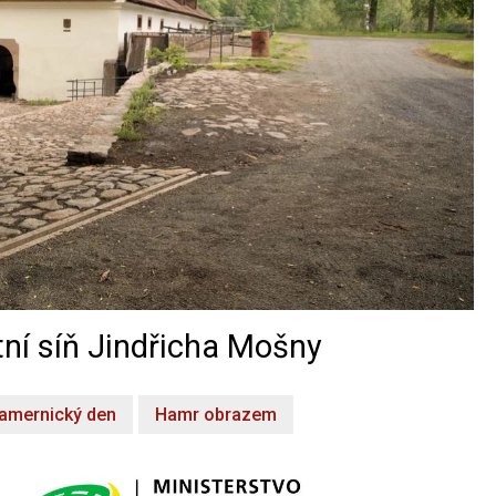
ní síň Jindřicha Mošny
amernický den
Hamr obrazem