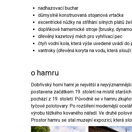
nadhazovací buchar
důmyslně konstruovaná stojanová vrtačka
excentrické nůžky na stříhání silných plátů že
doplňkové hamernické stroje (brusky, dynamo
dřevěný kazetový měch pro vyhřívací pec
čtyři vodní kola, která výše uvedené uvádí do
vantroky (dřevěná koryta na vodu, která slouží
o hamru
Dobřívský horní hamr je největší a nejvýznamněj
postavena začátkem 19. století na místě starších
pochází z 19. století. Původně se v hamru zkujň
tyčové polotovary. Po rozšíření modernější ocelář
výrobu těžkého kovaného nářadí. Ve druhé polovině
Prostor hamru se stal muzejní expozicí, která sl