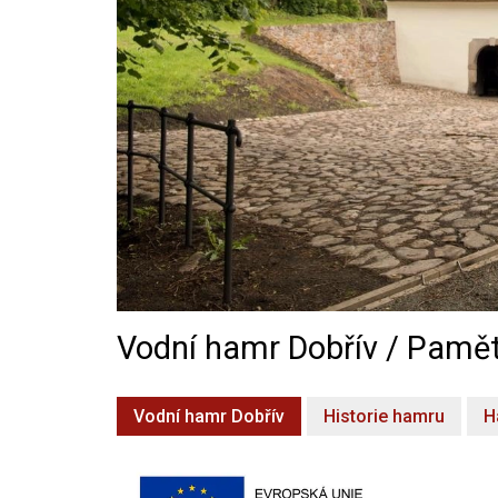
Vodní hamr Dobřív / Pamět
Vodní hamr Dobřív
Historie hamru
H