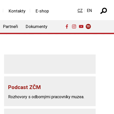
Zvolte jazyk
CZ
EN
Kontakty
E-shop
Partneři
Dokumenty
Podcast ZČM
Rozhovory s odbornými pracovníky muzea.