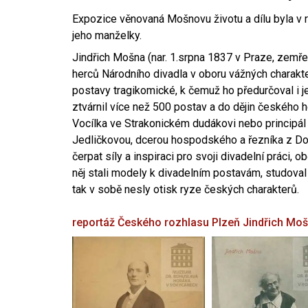
Expozice věnovaná Mošnovu životu a dílu byla v r
jeho manželky.
Jindřich Mošna (nar. 1.srpna 1837 v Praze, zemře
herců Národního divadla v oboru vážných charakter
postavy tragikomické, k čemuž ho předurčoval i 
ztvárnil více než 500 postav a do dějin českého
Vocílka ve Strakonickém dudákovi nebo principál
Jedličkovou, dcerou hospodského a řezníka z Dob
čerpat síly a inspiraci pro svoji divadelní práci, 
něj stali modely k divadelním postavám, studoval
tak v sobě nesly otisk ryze českých charakterů.
reportáž Českého rozhlasu Plzeň
Jindřich Mo