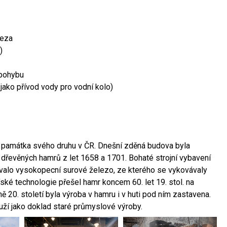
leza
)
 pohybu
 jako přívod vody pro vodní kolo)
ší památka svého druhu v ČR. Dnešní zděná budova byla
 dřevěných hamrů z let 1658 a 1701. Bohaté strojní vybavení
ovalo vysokopecní surové železo, ze kterého se vykovávaly
ské technologie přešel hamr koncem 60. let 19. stol. na
 20. století byla výroba v hamru i v huti pod ním zastavena.
ouží jako doklad staré průmyslové výroby.