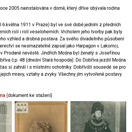
oce 2005 nainstalována v domě, který dříve obývala rodina
l 6.května 1911 v Praze) byl ve své době jedním z předních
ních rolí i rolí veseloherních. Vrcholem jeho tvorby pak byly
jeho vzhled a drobná postava. Za svého divadelního působení
 herectví se nesmazatelně zapsal jako Harpagon v Lakomci,
 v Prodané nevěstě. Jindřich Mošna byl ženatý s Josefínou
říva č.p. 48 (dnešní Stará hospoda). Do Dobříva jezdil Mošna
občas si zahrál i s místními ochotníky. Dobřívští sousedé se pro
 jejich mravy, vztahy a zvyky. Všechny jím vytvořené postavy
šna
(dokument ke stažení)