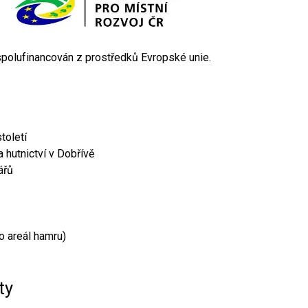
 spolufinancován z prostředků Evropské unie.
toletí
 hutnictví v Dobřívě
ářů
o areál hamru)
ty