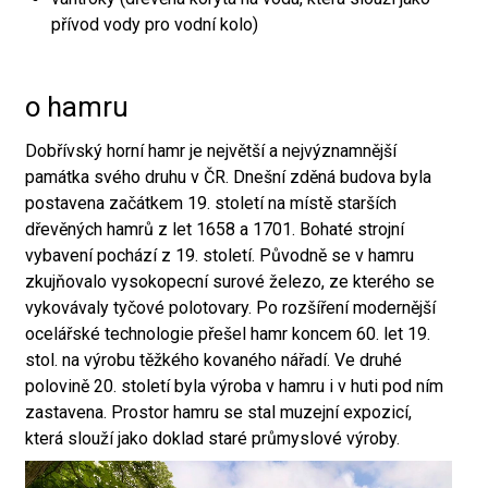
přívod vody pro vodní kolo)
o hamru
Dobřívský horní hamr je největší a nejvýznamnější
památka svého druhu v ČR. Dnešní zděná budova byla
postavena začátkem 19. století na místě starších
dřevěných hamrů z let 1658 a 1701. Bohaté strojní
vybavení pochází z 19. století. Původně se v hamru
zkujňovalo vysokopecní surové železo, ze kterého se
vykovávaly tyčové polotovary. Po rozšíření modernější
ocelářské technologie přešel hamr koncem 60. let 19.
stol. na výrobu těžkého kovaného nářadí. Ve druhé
polovině 20. století byla výroba v hamru i v huti pod ním
zastavena. Prostor hamru se stal muzejní expozicí,
která slouží jako doklad staré průmyslové výroby.