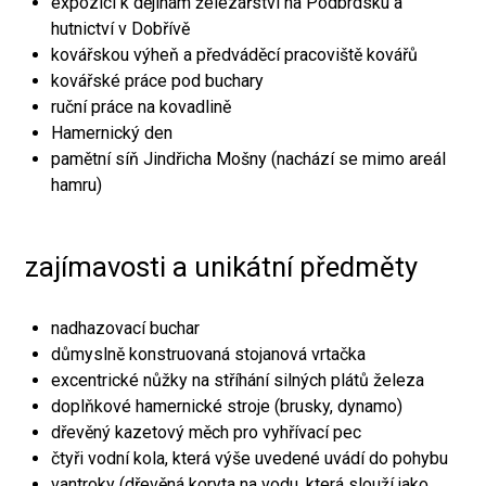
expozici k dějinám železářství na Podbrdsku a
hutnictví v Dobřívě
kovářskou výheň a předváděcí pracoviště kovářů
kovářské práce pod buchary
ruční práce na kovadlině
Hamernický den
pamětní síň Jindřicha Mošny (nachází se mimo areál
hamru)
zajímavosti a unikátní předměty
nadhazovací buchar
důmyslně konstruovaná stojanová vrtačka
excentrické nůžky na stříhání silných plátů železa
doplňkové hamernické stroje (brusky, dynamo)
dřevěný kazetový měch pro vyhřívací pec
čtyři vodní kola, která výše uvedené uvádí do pohybu
vantroky (dřevěná koryta na vodu, která slouží jako