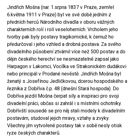
Jindřich Mošna (nar. 1.srpna 1837 v Praze, zemřel
6.května 1911 v Praze) byl ve své době jedním z
předních herců Národního divadla v oboru vážných
charakterních rolí i rolí veseloherních. Vrcholem jeho
tvorby pak byly postavy tragikomické, k čemuž ho
předurčoval i jeho vzhled a drobná postava. Za svého
divadelního působení ztvárnil více než 500 postav a do
dějin českého herectví se nesmazatelně zapsal jako
Harpagon v Lakomci, Vocílka ve Strakonickém dudákovi
nebo principál v Prodané nevěstě. Jindřich Mošna byl
ženatý s Josefínou Jedličkovou, dcerou hospodského a
řezníka z Dobříva č.p. 48 (dnešní Stará hospoda). Do
Dobříva jezdil Mošna čerpat síly a inspiraci pro svoji
divadelní práci, občas si zahrál i s místními ochotníky.
Dobřívští sousedé se pro něj stali modely k divadelním
postavám, studoval jejich mravy, vztahy a zvyky.
Všechny jím vytvořené postavy tak v sobě nesly otisk
ryze českých charakterů.