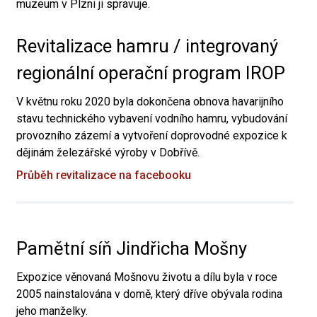
muzeum v Plzni ji spravuje.
Revitalizace hamru / integrovaný
regionální operační program IROP
V květnu roku 2020 byla dokončena obnova havarijního
stavu technického vybavení vodního hamru, vybudování
provozního zázemí a vytvoření doprovodné expozice k
dějinám železářské výroby v Dobřívě.
Průběh revitalizace na facebooku
Pamětní síň Jindřicha Mošny
Expozice věnovaná Mošnovu životu a dílu byla v roce
2005 nainstalována v domě, který dříve obývala rodina
jeho manželky.