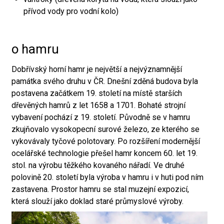
přívod vody pro vodní kolo)
o hamru
Dobřívský horní hamr je největší a nejvýznamnější
památka svého druhu v ČR. Dnešní zděná budova byla
postavena začátkem 19. století na místě starších
dřevěných hamrů z let 1658 a 1701. Bohaté strojní
vybavení pochází z 19. století. Původně se v hamru
zkujňovalo vysokopecní surové železo, ze kterého se
vykovávaly tyčové polotovary. Po rozšíření modernější
ocelářské technologie přešel hamr koncem 60. let 19.
stol. na výrobu těžkého kovaného nářadí. Ve druhé
polovině 20. století byla výroba v hamru i v huti pod ním
zastavena. Prostor hamru se stal muzejní expozicí,
která slouží jako doklad staré průmyslové výroby.