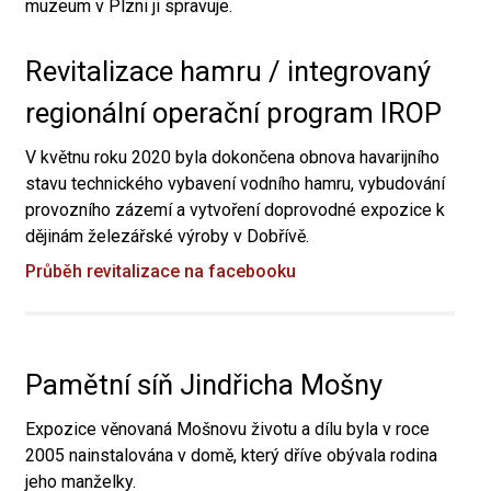
muzeum v Plzni ji spravuje.
Revitalizace hamru / integrovaný
regionální operační program IROP
V květnu roku 2020 byla dokončena obnova havarijního
stavu technického vybavení vodního hamru, vybudování
provozního zázemí a vytvoření doprovodné expozice k
dějinám železářské výroby v Dobřívě.
Průběh revitalizace na facebooku
Pamětní síň Jindřicha Mošny
Expozice věnovaná Mošnovu životu a dílu byla v roce
2005 nainstalována v domě, který dříve obývala rodina
jeho manželky.