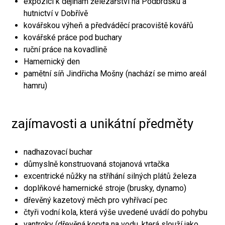
expozici k dějinám železářství na Podbrdsku a
hutnictví v Dobřívě
kovářskou výheň a předváděcí pracoviště kovářů
kovářské práce pod buchary
ruční práce na kovadlině
Hamernický den
pamětní síň Jindřicha Mošny (nachází se mimo areál
hamru)
zajímavosti a unikátní předměty
nadhazovací buchar
důmyslně konstruovaná stojanová vrtačka
excentrické nůžky na stříhání silných plátů železa
doplňkové hamernické stroje (brusky, dynamo)
dřevěný kazetový měch pro vyhřívací pec
čtyři vodní kola, která výše uvedené uvádí do pohybu
vantroky (dřevěná koryta na vodu, která slouží jako