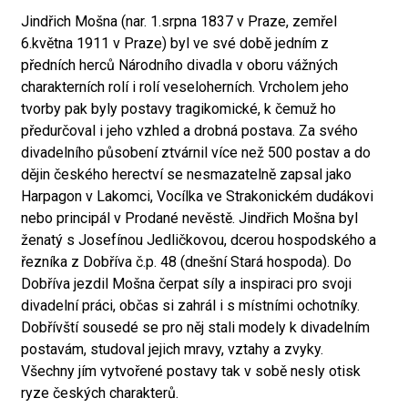
Jindřich Mošna (nar. 1.srpna 1837 v Praze, zemřel
6.května 1911 v Praze) byl ve své době jedním z
předních herců Národního divadla v oboru vážných
charakterních rolí i rolí veseloherních. Vrcholem jeho
tvorby pak byly postavy tragikomické, k čemuž ho
předurčoval i jeho vzhled a drobná postava. Za svého
divadelního působení ztvárnil více než 500 postav a do
dějin českého herectví se nesmazatelně zapsal jako
Harpagon v Lakomci, Vocílka ve Strakonickém dudákovi
nebo principál v Prodané nevěstě. Jindřich Mošna byl
ženatý s Josefínou Jedličkovou, dcerou hospodského a
řezníka z Dobříva č.p. 48 (dnešní Stará hospoda). Do
Dobříva jezdil Mošna čerpat síly a inspiraci pro svoji
divadelní práci, občas si zahrál i s místními ochotníky.
Dobřívští sousedé se pro něj stali modely k divadelním
postavám, studoval jejich mravy, vztahy a zvyky.
Všechny jím vytvořené postavy tak v sobě nesly otisk
ryze českých charakterů.