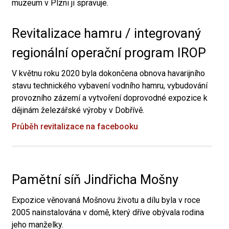
muzeum v Plzni ji spravuje.
Revitalizace hamru / integrovaný
regionální operační program IROP
V květnu roku 2020 byla dokončena obnova havarijního
stavu technického vybavení vodního hamru, vybudování
provozního zázemí a vytvoření doprovodné expozice k
dějinám železářské výroby v Dobřívě.
Průběh revitalizace na facebooku
Pamětní síň Jindřicha Mošny
Expozice věnovaná Mošnovu životu a dílu byla v roce
2005 nainstalována v domě, který dříve obývala rodina
jeho manželky.