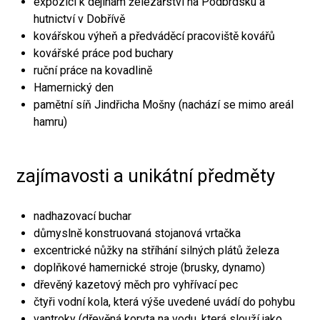
expozici k dějinám železářství na Podbrdsku a
hutnictví v Dobřívě
kovářskou výheň a předváděcí pracoviště kovářů
kovářské práce pod buchary
ruční práce na kovadlině
Hamernický den
pamětní síň Jindřicha Mošny (nachází se mimo areál
hamru)
zajímavosti a unikátní předměty
nadhazovací buchar
důmyslně konstruovaná stojanová vrtačka
excentrické nůžky na stříhání silných plátů železa
doplňkové hamernické stroje (brusky, dynamo)
dřevěný kazetový měch pro vyhřívací pec
čtyři vodní kola, která výše uvedené uvádí do pohybu
vantroky (dřevěná koryta na vodu, která slouží jako