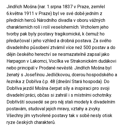
Jindřich Mošna (nar. 1.srpna 1837 v Praze, zemřel
6.května 1911 v Praze) byl ve své době jedním z
předních herců Národního divadla v oboru vážných
charakterních rolí i rolí veseloherních. Vrcholem jeho
tvorby pak byly postavy tragikomické, k čemuž ho
předurčoval i jeho vzhled a drobná postava. Za svého
divadelního působení ztvárnil více než 500 postav a do
dějin českého herectví se nesmazatelně zapsal jako
Harpagon v Lakomci, Vocílka ve Strakonickém dudákovi
nebo principál v Prodané nevěstě. Jindřich Mošna byl
ženatý s Josefínou Jedličkovou, dcerou hospodského a
řezníka z Dobříva č.p. 48 (dnešní Stará hospoda). Do
Dobříva jezdil Mošna čerpat síly a inspiraci pro svoji
divadelní práci, občas si zahrál i s místními ochotníky.
Dobřívští sousedé se pro něj stali modely k divadelním
postavám, studoval jejich mravy, vztahy a zvyky.
Všechny jím vytvořené postavy tak v sobě nesly otisk
ryze českých charakterů.