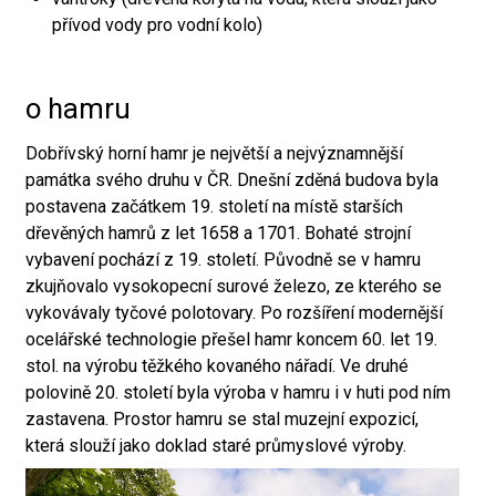
přívod vody pro vodní kolo)
o hamru
Dobřívský horní hamr je největší a nejvýznamnější
památka svého druhu v ČR. Dnešní zděná budova byla
postavena začátkem 19. století na místě starších
dřevěných hamrů z let 1658 a 1701. Bohaté strojní
vybavení pochází z 19. století. Původně se v hamru
zkujňovalo vysokopecní surové železo, ze kterého se
vykovávaly tyčové polotovary. Po rozšíření modernější
ocelářské technologie přešel hamr koncem 60. let 19.
stol. na výrobu těžkého kovaného nářadí. Ve druhé
polovině 20. století byla výroba v hamru i v huti pod ním
zastavena. Prostor hamru se stal muzejní expozicí,
která slouží jako doklad staré průmyslové výroby.