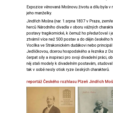
Expozice věnovaná Mošnovu životu a dílu byla v r
jeho manželky.
Jindřich Mošna (nar. 1.srpna 1837 v Praze, zemře
herců Národního divadla v oboru vážných charakter
postavy tragikomické, k čemuž ho předurčoval i 
ztvárnil více než 500 postav a do dějin českého
Vocílka ve Strakonickém dudákovi nebo principál
Jedličkovou, dcerou hospodského a řezníka z Dob
čerpat síly a inspiraci pro svoji divadelní práci, 
něj stali modely k divadelním postavám, studoval
tak v sobě nesly otisk ryze českých charakterů.
reportáž Českého rozhlasu Plzeň
Jindřich Mo