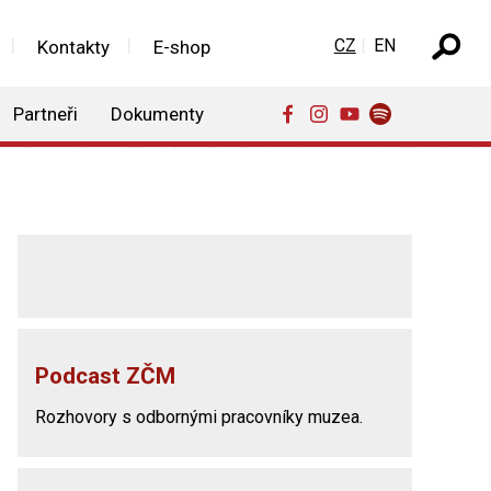
Zvolte jazyk
CZ
EN
Kontakty
E-shop
Partneři
Dokumenty
Podcast ZČM
Rozhovory s odbornými pracovníky muzea.