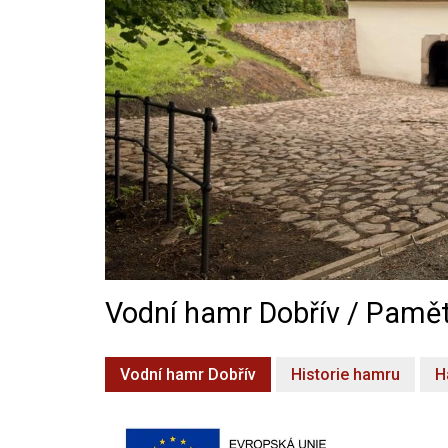
Vodní hamr Dobřív / Pamět
Vodní hamr Dobřív
Historie hamru
H