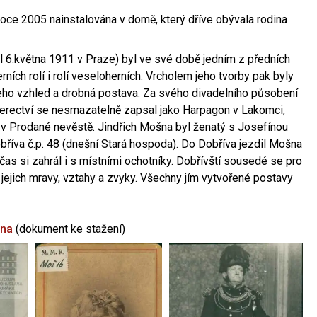
oce 2005 nainstalována v domě, který dříve obývala rodina
l 6.května 1911 v Praze) byl ve své době jedním z předních
ních rolí i rolí veseloherních. Vrcholem jeho tvorby pak byly
jeho vzhled a drobná postava. Za svého divadelního působení
 herectví se nesmazatelně zapsal jako Harpagon v Lakomci,
 v Prodané nevěstě. Jindřich Mošna byl ženatý s Josefínou
říva č.p. 48 (dnešní Stará hospoda). Do Dobříva jezdil Mošna
občas si zahrál i s místními ochotníky. Dobřívští sousedé se pro
 jejich mravy, vztahy a zvyky. Všechny jím vytvořené postavy
šna
(dokument ke stažení)