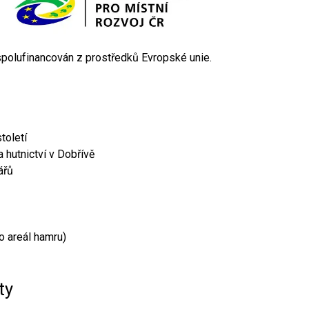
 spolufinancován z prostředků Evropské unie.
toletí
 hutnictví v Dobřívě
ářů
o areál hamru)
ty