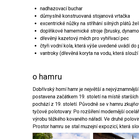
nadhazovací buchar
důmyslně konstruovaná stojanová vrtačka
excentrické nůžky na stříhání silných plátů že
doplňkové hamernické stroje (brusky, dynamo
dřevěný kazetový měch pro vyhřívací pec
čtyři vodní kola, která výše uvedené uvádí do
vantroky (dřevěná koryta na vodu, která slouží
o hamru
Dobřívský horní hamr je největší a nejvýznamněj
postavena začátkem 19. století na místě starších
pochází z 19. století. Původně se v hamru zkujň
tyčové polotovary. Po rozšíření modernější ocelář
výrobu těžkého kovaného nářadí. Ve druhé polovině
Prostor hamru se stal muzejní expozicí, která sl