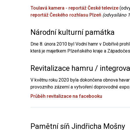
Toulavá kamera - reportáž České televize
(odvy
reportáž Českého rozhlasu Plzeň
(odvysíláno 1
Národní kulturní památka
Dne 8. února 2010 byl Vodní hamr v Dobřívě prohl
která je majetkem Plzeňského kraje a Západočesk
Revitalizace hamru / integrov
V květnu roku 2020 byla dokončena obnova havari
provozního zázemí a vytvoření doprovodné expoz
Průběh revitalizace na facebooku
Pamětní síň Jindřicha Mošny