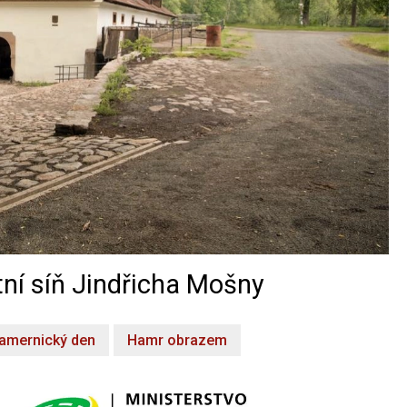
ní síň Jindřicha Mošny
amernický den
Hamr obrazem