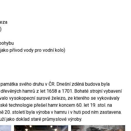
leza
)
 pohybu
 jako přívod vody pro vodní kolo)
ší památka svého druhu v ČR. Dnešní zděná budova byla
 dřevěných hamrů z let 1658 a 1701. Bohaté strojní vybavení
ovalo vysokopecní surové železo, ze kterého se vykovávaly
ské technologie přešel hamr koncem 60. let 19. stol. na
 20. století byla výroba v hamru i v huti pod ním zastavena.
ouží jako doklad staré průmyslové výroby.