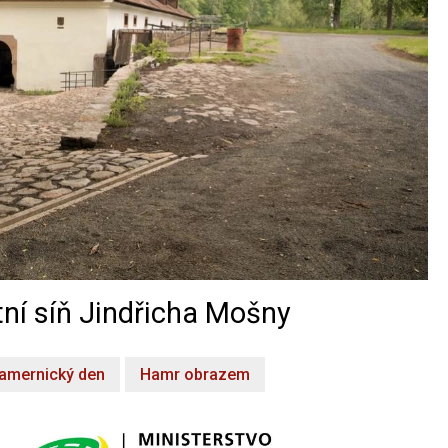
ní síň Jindřicha Mošny
amernický den
Hamr obrazem