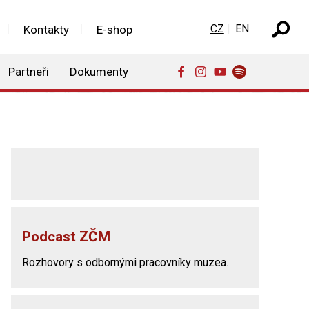
Zvolte jazyk
CZ
EN
Kontakty
E-shop
Partneři
Dokumenty
Podcast ZČM
Rozhovory s odbornými pracovníky muzea.