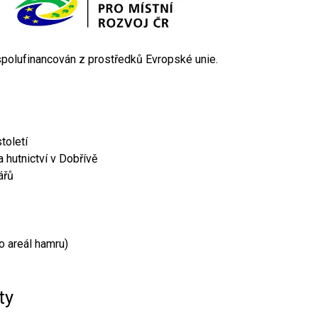
 spolufinancován z prostředků Evropské unie.
toletí
 hutnictví v Dobřívě
ářů
o areál hamru)
ty