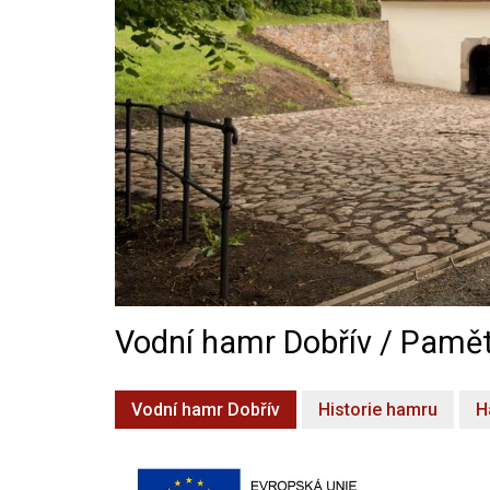
Vodní hamr Dobřív / Pamět
Vodní hamr Dobřív
Historie hamru
H