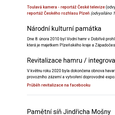
Toulavá kamera - reportáž České televize
(odvy
reportáž Českého rozhlasu Plzeň
(odvysíláno 1
Národní kulturní památka
Dne 8. února 2010 byl Vodní hamr v Dobřívě prohl
která je majetkem Plzeňského kraje a Západočesk
Revitalizace hamru / integrov
V květnu roku 2020 byla dokončena obnova havari
provozního zázemí a vytvoření doprovodné expoz
Průběh revitalizace na facebooku
Pamětní síň Jindřicha Mošny