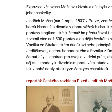
Expozice věnovaná Mošnovu životu a dílu byla v r
jeho manželky.
Jindřich Mošna (nar. 1.srpna 1837 v Praze, zemře
herců Národního divadla v oboru vážných charakter
postavy tragikomické, k čemuž ho předurčoval i 
ztvárnil více než 500 postav a do dějin českého
Vocílka ve Strakonickém dudákovi nebo principál
Jedličkovou, dcerou hospodského a řezníka z Dob
čerpat síly a inspiraci pro svoji divadelní práci, 
něj stali modely k divadelním postavám, studoval
tak v sobě nesly otisk ryze českých charakterů.
reportáž Českého rozhlasu Plzeň
Jindřich Mo