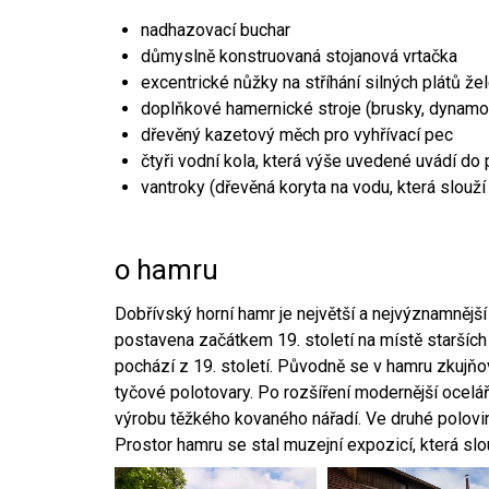
nadhazovací buchar
důmyslně konstruovaná stojanová vrtačka
excentrické nůžky na stříhání silných plátů že
doplňkové hamernické stroje (brusky, dynamo
dřevěný kazetový měch pro vyhřívací pec
čtyři vodní kola, která výše uvedené uvádí do
vantroky (dřevěná koryta na vodu, která slouží
o hamru
Dobřívský horní hamr je největší a nejvýznamněj
postavena začátkem 19. století na místě starších
pochází z 19. století. Původně se v hamru zkujň
tyčové polotovary. Po rozšíření modernější ocelář
výrobu těžkého kovaného nářadí. Ve druhé polovině
Prostor hamru se stal muzejní expozicí, která sl