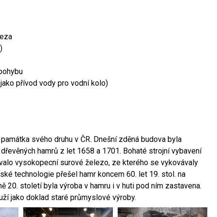
leza
)
 pohybu
 jako přívod vody pro vodní kolo)
ší památka svého druhu v ČR. Dnešní zděná budova byla
 dřevěných hamrů z let 1658 a 1701. Bohaté strojní vybavení
ovalo vysokopecní surové železo, ze kterého se vykovávaly
ské technologie přešel hamr koncem 60. let 19. stol. na
 20. století byla výroba v hamru i v huti pod ním zastavena.
ouží jako doklad staré průmyslové výroby.