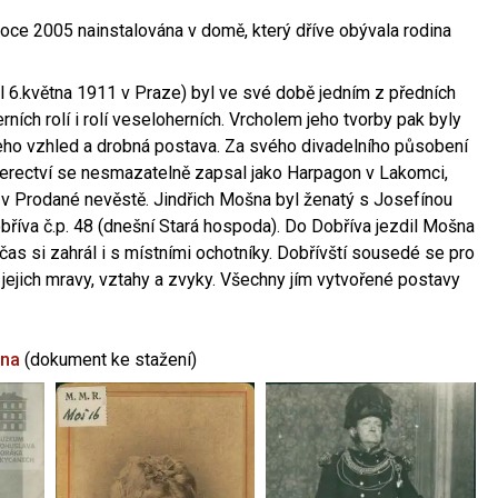
oce 2005 nainstalována v domě, který dříve obývala rodina
l 6.května 1911 v Praze) byl ve své době jedním z předních
ních rolí i rolí veseloherních. Vrcholem jeho tvorby pak byly
jeho vzhled a drobná postava. Za svého divadelního působení
 herectví se nesmazatelně zapsal jako Harpagon v Lakomci,
 v Prodané nevěstě. Jindřich Mošna byl ženatý s Josefínou
říva č.p. 48 (dnešní Stará hospoda). Do Dobříva jezdil Mošna
občas si zahrál i s místními ochotníky. Dobřívští sousedé se pro
 jejich mravy, vztahy a zvyky. Všechny jím vytvořené postavy
šna
(dokument ke stažení)