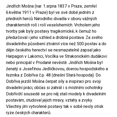
Jindřich Mošna (nar. 1.srpna 1837 v Praze, zemřel
6.května 1911 v Praze) byl ve své době jedním z
předních herců Národního divadla v oboru vážných
charakterních rolí i rolí veseloherních. Vrcholem jeho
tvorby pak byly postavy tragikomické, k čemuž ho
předurčoval i jeho vzhled a drobná postava. Za svého
divadelního působení ztvárnil více než 500 postav a do
dějin českého herectví se nesmazatelně zapsal jako
Harpagon v Lakomci, Vocílka ve Strakonickém dudákovi
nebo principál v Prodané nevěstě. Jindřich Mošna byl
ženatý s Josefínou Jedličkovou, dcerou hospodského a
řezníka z Dobříva č.p. 48 (dnešní Stará hospoda). Do
Dobříva jezdil Mošna čerpat síly a inspiraci pro svoji
divadelní práci, občas si zahrál i s místními ochotníky.
Dobřívští sousedé se pro něj stali modely k divadelním
postavám, studoval jejich mravy, vztahy a zvyky.
Všechny jím vytvořené postavy tak v sobě nesly otisk
ryze českých charakterů.