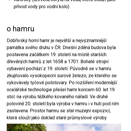
přívod vody pro vodní kolo)
o hamru
Dobřívský horní hamr je největší a nejvýznamnější
památka svého druhu v ČR. Dnešní zděná budova byla
postavena začátkem 19. století na místě starších
dřevěných hamrů z let 1658 a 1701. Bohaté strojní
vybavení pochází z 19. století. Původně se v hamru
zkujňovalo vysokopecní surové železo, ze kterého se
vykovávaly tyčové polotovary. Po rozšíření modernější
ocelářské technologie přešel hamr koncem 60. let 19.
stol. na výrobu těžkého kovaného nářadí. Ve druhé
polovině 20. století byla výroba v hamru i v huti pod ním
zastavena. Prostor hamru se stal muzejní expozicí,
která slouží jako doklad staré průmyslové výroby.