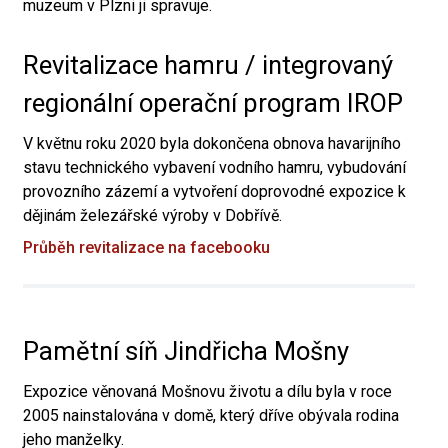
muzeum v Plzni ji spravuje.
Revitalizace hamru / integrovaný
regionální operační program IROP
V květnu roku 2020 byla dokončena obnova havarijního
stavu technického vybavení vodního hamru, vybudování
provozního zázemí a vytvoření doprovodné expozice k
dějinám železářské výroby v Dobřívě.
Průběh revitalizace na facebooku
Pamětní síň Jindřicha Mošny
Expozice věnovaná Mošnovu životu a dílu byla v roce
2005 nainstalována v domě, který dříve obývala rodina
jeho manželky.