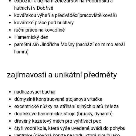
expozici k dějinám železářství na Podbrdsku a
hutnictví v Dobřívě
kovářskou výheň a předváděcí pracoviště kovářů
kovářské práce pod buchary
ruční práce na kovadlině
Hamernický den
pamětní síň Jindřicha Mošny (nachází se mimo areál
hamru)
zajímavosti a unikátní předměty
nadhazovací buchar
důmyslně konstruovaná stojanová vrtačka
excentrické nůžky na stříhání silných plátů železa
doplňkové hamernické stroje (brusky, dynamo)
dřevěný kazetový měch pro vyhřívací pec
čtyři vodní kola, která výše uvedené uvádí do pohybu
vantroky (dřevěná koryta na vodu, která slouží jako