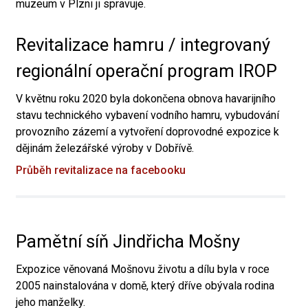
muzeum v Plzni ji spravuje.
Revitalizace hamru / integrovaný
regionální operační program IROP
V květnu roku 2020 byla dokončena obnova havarijního
stavu technického vybavení vodního hamru, vybudování
provozního zázemí a vytvoření doprovodné expozice k
dějinám železářské výroby v Dobřívě.
Průběh revitalizace na facebooku
Pamětní síň Jindřicha Mošny
Expozice věnovaná Mošnovu životu a dílu byla v roce
2005 nainstalována v domě, který dříve obývala rodina
jeho manželky.