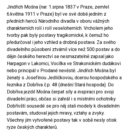
Jindřich Mošna (nar. 1.srpna 1837 v Praze, zemřel
6.května 1911 v Praze) byl ve své době jedním z
předních herců Národního divadla v oboru vážných
charakterních rolí i rolí veseloherních. Vrcholem jeho
tvorby pak byly postavy tragikomické, k čemuž ho
předurčoval i jeho vzhled a drobná postava. Za svého
divadelního působení ztvárnil více než 500 postav a do
dějin českého herectví se nesmazatelně zapsal jako
Harpagon v Lakomci, Vocílka ve Strakonickém dudákovi
nebo principál v Prodané nevěstě. Jindřich Mošna byl
ženatý s Josefínou Jedličkovou, dcerou hospodského a
řezníka z Dobříva č.p. 48 (dnešní Stará hospoda). Do
Dobříva jezdil Mošna čerpat síly a inspiraci pro svoji
divadelní práci, občas si zahrál i s místními ochotníky.
Dobřívští sousedé se pro něj stali modely k divadelním
postavám, studoval jejich mravy, vztahy a zvyky.
Všechny jím vytvořené postavy tak v sobě nesly otisk
ryze českých charakterů.