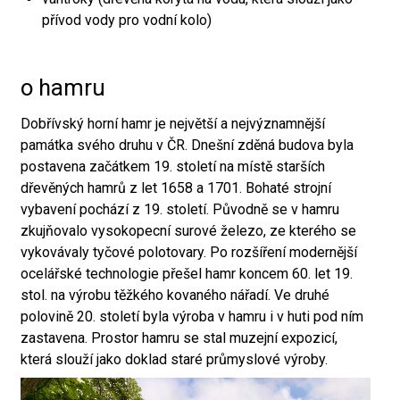
přívod vody pro vodní kolo)
o hamru
Dobřívský horní hamr je největší a nejvýznamnější
památka svého druhu v ČR. Dnešní zděná budova byla
postavena začátkem 19. století na místě starších
dřevěných hamrů z let 1658 a 1701. Bohaté strojní
vybavení pochází z 19. století. Původně se v hamru
zkujňovalo vysokopecní surové železo, ze kterého se
vykovávaly tyčové polotovary. Po rozšíření modernější
ocelářské technologie přešel hamr koncem 60. let 19.
stol. na výrobu těžkého kovaného nářadí. Ve druhé
polovině 20. století byla výroba v hamru i v huti pod ním
zastavena. Prostor hamru se stal muzejní expozicí,
která slouží jako doklad staré průmyslové výroby.