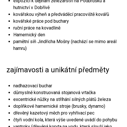
expozici k dějinám železářství na Podbrdsku a
hutnictví v Dobřívě
kovářskou výheň a předváděcí pracoviště kovářů
kovářské práce pod buchary
ruční práce na kovadlině
Hamernický den
pamětní síň Jindřicha Mošny (nachází se mimo areál
hamru)
zajímavosti a unikátní předměty
nadhazovací buchar
důmyslně konstruovaná stojanová vrtačka
excentrické nůžky na stříhání silných plátů železa
doplňkové hamernické stroje (brusky, dynamo)
dřevěný kazetový měch pro vyhřívací pec
čtyři vodní kola, která výše uvedené uvádí do pohybu
vantroky (dřevěná koryta na vodu, která slouží jako