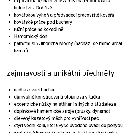
expozici k dějinám železářství na Podbrdsku a
hutnictví v Dobřívě
kovářskou výheň a předváděcí pracoviště kovářů
kovářské práce pod buchary
ruční práce na kovadlině
Hamernický den
pamětní síň Jindřicha Mošny (nachází se mimo areál
hamru)
zajímavosti a unikátní předměty
nadhazovací buchar
důmyslně konstruovaná stojanová vrtačka
excentrické nůžky na stříhání silných plátů železa
doplňkové hamernické stroje (brusky, dynamo)
dřevěný kazetový měch pro vyhřívací pec
čtyři vodní kola, která výše uvedené uvádí do pohybu
vantroky (dřevěná koryta na vodu, která slouží jako