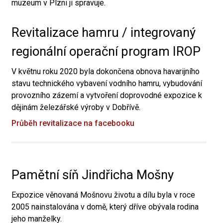
muzeum v Plzni ji spravuje.
Revitalizace hamru / integrovaný
regionální operační program IROP
V květnu roku 2020 byla dokončena obnova havarijního
stavu technického vybavení vodního hamru, vybudování
provozního zázemí a vytvoření doprovodné expozice k
dějinám železářské výroby v Dobřívě.
Průběh revitalizace na facebooku
Pamětní síň Jindřicha Mošny
Expozice věnovaná Mošnovu životu a dílu byla v roce
2005 nainstalována v domě, který dříve obývala rodina
jeho manželky.