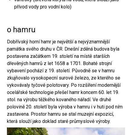
přívod vody pro vodní kolo)
o hamru
Dobřívský horní hamr je největší a nejvýznamnější
památka svého druhu v ČR. Dnešní zděná budova byla
postavena začátkem 19. století na místě starších
dřevěných hamrů z let 1658 a 1701. Bohaté strojní
vybavení pochází z 19. století. Původně se v hamru
zkujňovalo vysokopecní surové železo, ze kterého se
vykovávaly tyčové polotovary. Po rozšíření modernější
ocelářské technologie přešel hamr koncem 60. let 19.
stol. na výrobu těžkého kovaného nářadí. Ve druhé
polovině 20. století byla výroba v hamru i v huti pod ním
zastavena. Prostor hamru se stal muzejní expozicí,
která slouží jako doklad staré průmyslové výroby.