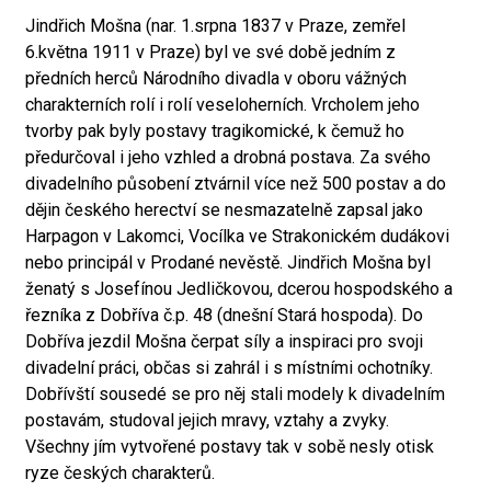
Jindřich Mošna (nar. 1.srpna 1837 v Praze, zemřel
6.května 1911 v Praze) byl ve své době jedním z
předních herců Národního divadla v oboru vážných
charakterních rolí i rolí veseloherních. Vrcholem jeho
tvorby pak byly postavy tragikomické, k čemuž ho
předurčoval i jeho vzhled a drobná postava. Za svého
divadelního působení ztvárnil více než 500 postav a do
dějin českého herectví se nesmazatelně zapsal jako
Harpagon v Lakomci, Vocílka ve Strakonickém dudákovi
nebo principál v Prodané nevěstě. Jindřich Mošna byl
ženatý s Josefínou Jedličkovou, dcerou hospodského a
řezníka z Dobříva č.p. 48 (dnešní Stará hospoda). Do
Dobříva jezdil Mošna čerpat síly a inspiraci pro svoji
divadelní práci, občas si zahrál i s místními ochotníky.
Dobřívští sousedé se pro něj stali modely k divadelním
postavám, studoval jejich mravy, vztahy a zvyky.
Všechny jím vytvořené postavy tak v sobě nesly otisk
ryze českých charakterů.