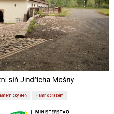
ní síň Jindřicha Mošny
amernický den
Hamr obrazem