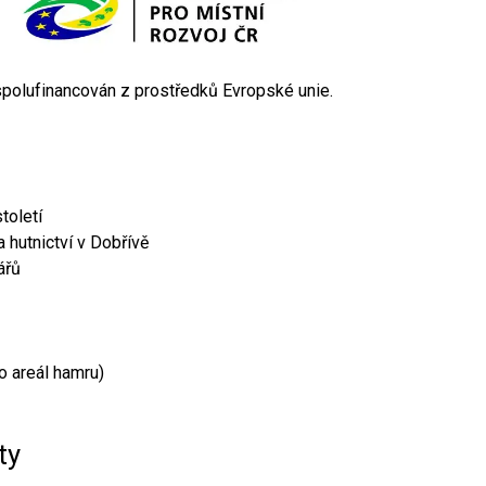
 spolufinancován z prostředků Evropské unie.
toletí
 hutnictví v Dobřívě
ářů
o areál hamru)
ty