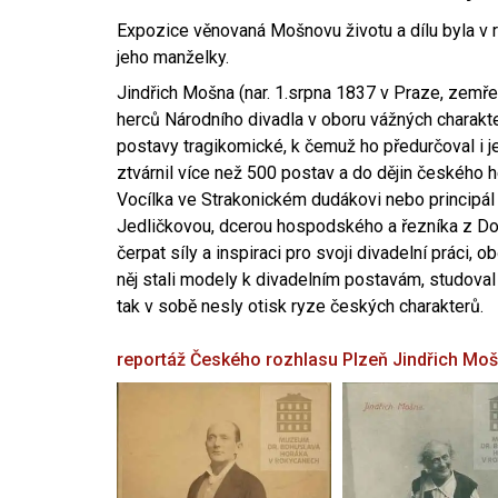
Expozice věnovaná Mošnovu životu a dílu byla v r
jeho manželky.
Jindřich Mošna (nar. 1.srpna 1837 v Praze, zemře
herců Národního divadla v oboru vážných charakter
postavy tragikomické, k čemuž ho předurčoval i 
ztvárnil více než 500 postav a do dějin českého
Vocílka ve Strakonickém dudákovi nebo principál
Jedličkovou, dcerou hospodského a řezníka z Dob
čerpat síly a inspiraci pro svoji divadelní práci, 
něj stali modely k divadelním postavám, studoval
tak v sobě nesly otisk ryze českých charakterů.
reportáž Českého rozhlasu Plzeň
Jindřich Mo