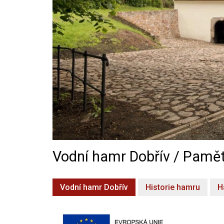
Vodní hamr Dobřív / Pamět
Vodní hamr Dobřív
Historie hamru
H