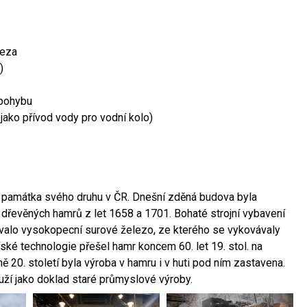
leza
)
 pohybu
 jako přívod vody pro vodní kolo)
ší památka svého druhu v ČR. Dnešní zděná budova byla
 dřevěných hamrů z let 1658 a 1701. Bohaté strojní vybavení
ovalo vysokopecní surové železo, ze kterého se vykovávaly
ské technologie přešel hamr koncem 60. let 19. stol. na
 20. století byla výroba v hamru i v huti pod ním zastavena.
ouží jako doklad staré průmyslové výroby.