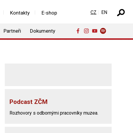
Zvolte jazyk
CZ
EN
Kontakty
E-shop
Partneři
Dokumenty
Podcast ZČM
Rozhovory s odbornými pracovníky muzea.