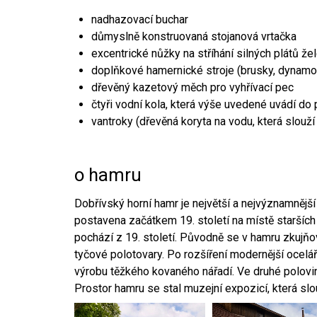
nadhazovací buchar
důmyslně konstruovaná stojanová vrtačka
excentrické nůžky na stříhání silných plátů že
doplňkové hamernické stroje (brusky, dynamo
dřevěný kazetový měch pro vyhřívací pec
čtyři vodní kola, která výše uvedené uvádí do
vantroky (dřevěná koryta na vodu, která slouží
o hamru
Dobřívský horní hamr je největší a nejvýznamněj
postavena začátkem 19. století na místě starších
pochází z 19. století. Původně se v hamru zkujň
tyčové polotovary. Po rozšíření modernější ocelář
výrobu těžkého kovaného nářadí. Ve druhé polovině
Prostor hamru se stal muzejní expozicí, která sl