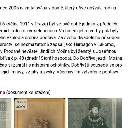
oce 2005 nainstalována v domě, který dříve obývala rodina
l 6.května 1911 v Praze) byl ve své době jedním z předních
ních rolí i rolí veseloherních. Vrcholem jeho tvorby pak byly
jeho vzhled a drobná postava. Za svého divadelního působení
 herectví se nesmazatelně zapsal jako Harpagon v Lakomci,
 v Prodané nevěstě. Jindřich Mošna byl ženatý s Josefínou
říva č.p. 48 (dnešní Stará hospoda). Do Dobříva jezdil Mošna
občas si zahrál i s místními ochotníky. Dobřívští sousedé se pro
 jejich mravy, vztahy a zvyky. Všechny jím vytvořené postavy
šna
(dokument ke stažení)