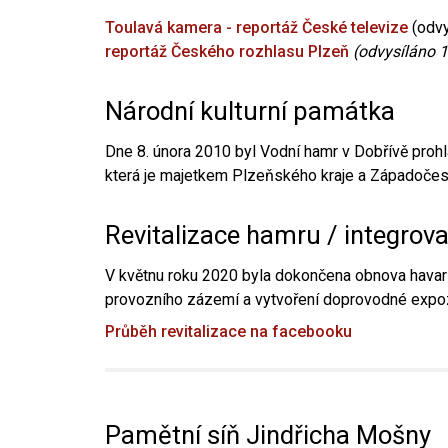
Toulavá kamera - reportáž České televize
(odvy
reportáž Českého rozhlasu Plzeň
(odvysíláno 1
Národní kulturní památka
Dne 8. února 2010 byl Vodní hamr v Dobřívě prohl
která je majetkem Plzeňského kraje a Západočesk
Revitalizace hamru / integrov
V květnu roku 2020 byla dokončena obnova havari
provozního zázemí a vytvoření doprovodné expoz
Průběh revitalizace na facebooku
Pamětní síň Jindřicha Mošny