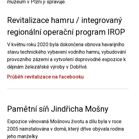
muzeum v Plzni ji spravuje.
Revitalizace hamru / integrovaný
regionální operační program IROP
V květnu roku 2020 byla dokončena obnova havarijního
stavu technického vybavení vodního hamru, vybudování
provozního zázemí a vytvoření doprovodné expozice k
dějinám železářské výroby v Dobřívě.
Průběh revitalizace na facebooku
Pamětní síň Jindřicha Mošny
Expozice věnovaná Mošnovu životu a dílu byla v roce
2005 nainstalována v domě, který dříve obývala rodina
jeho manželky.