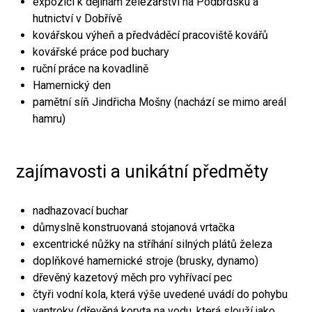
expozici k dějinám železářství na Podbrdsku a
hutnictví v Dobřívě
kovářskou výheň a předváděcí pracoviště kovářů
kovářské práce pod buchary
ruční práce na kovadlině
Hamernický den
pamětní síň Jindřicha Mošny (nachází se mimo areál
hamru)
zajímavosti a unikátní předměty
nadhazovací buchar
důmyslně konstruovaná stojanová vrtačka
excentrické nůžky na stříhání silných plátů železa
doplňkové hamernické stroje (brusky, dynamo)
dřevěný kazetový měch pro vyhřívací pec
čtyři vodní kola, která výše uvedené uvádí do pohybu
vantroky (dřevěná koryta na vodu, která slouží jako