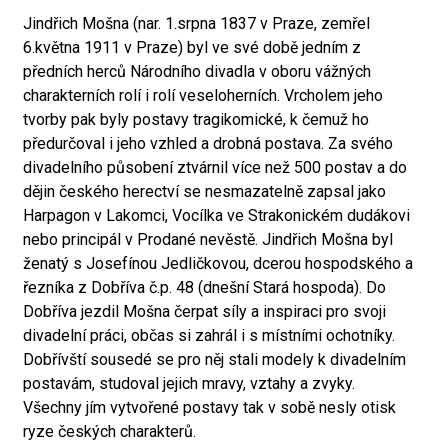
Jindřich Mošna (nar. 1.srpna 1837 v Praze, zemřel
6.května 1911 v Praze) byl ve své době jedním z
předních herců Národního divadla v oboru vážných
charakterních rolí i rolí veseloherních. Vrcholem jeho
tvorby pak byly postavy tragikomické, k čemuž ho
předurčoval i jeho vzhled a drobná postava. Za svého
divadelního působení ztvárnil více než 500 postav a do
dějin českého herectví se nesmazatelně zapsal jako
Harpagon v Lakomci, Vocílka ve Strakonickém dudákovi
nebo principál v Prodané nevěstě. Jindřich Mošna byl
ženatý s Josefínou Jedličkovou, dcerou hospodského a
řezníka z Dobříva č.p. 48 (dnešní Stará hospoda). Do
Dobříva jezdil Mošna čerpat síly a inspiraci pro svoji
divadelní práci, občas si zahrál i s místními ochotníky.
Dobřívští sousedé se pro něj stali modely k divadelním
postavám, studoval jejich mravy, vztahy a zvyky.
Všechny jím vytvořené postavy tak v sobě nesly otisk
ryze českých charakterů.