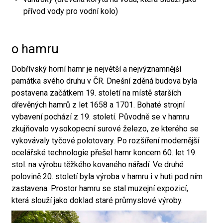
přívod vody pro vodní kolo)
o hamru
Dobřívský horní hamr je největší a nejvýznamnější
památka svého druhu v ČR. Dnešní zděná budova byla
postavena začátkem 19. století na místě starších
dřevěných hamrů z let 1658 a 1701. Bohaté strojní
vybavení pochází z 19. století. Původně se v hamru
zkujňovalo vysokopecní surové železo, ze kterého se
vykovávaly tyčové polotovary. Po rozšíření modernější
ocelářské technologie přešel hamr koncem 60. let 19.
stol. na výrobu těžkého kovaného nářadí. Ve druhé
polovině 20. století byla výroba v hamru i v huti pod ním
zastavena. Prostor hamru se stal muzejní expozicí,
která slouží jako doklad staré průmyslové výroby.