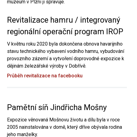
muzeum v Plzni ji spravuje.
Revitalizace hamru / integrovaný
regionální operační program IROP
V květnu roku 2020 byla dokončena obnova havarijního
stavu technického vybavení vodního hamru, vybudování
provozního zázemí a vytvoření doprovodné expozice k
dějinám železářské výroby v Dobřívě.
Průběh revitalizace na facebooku
Pamětní síň Jindřicha Mošny
Expozice věnovaná Mošnovu životu a dílu byla v roce
2005 nainstalována v domě, který dříve obývala rodina
jeho manželky.