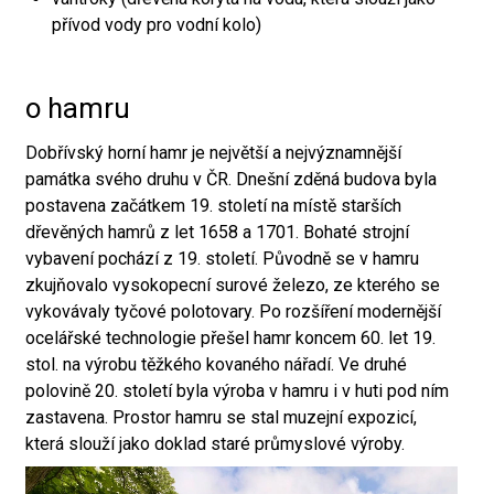
přívod vody pro vodní kolo)
o hamru
Dobřívský horní hamr je největší a nejvýznamnější
památka svého druhu v ČR. Dnešní zděná budova byla
postavena začátkem 19. století na místě starších
dřevěných hamrů z let 1658 a 1701. Bohaté strojní
vybavení pochází z 19. století. Původně se v hamru
zkujňovalo vysokopecní surové železo, ze kterého se
vykovávaly tyčové polotovary. Po rozšíření modernější
ocelářské technologie přešel hamr koncem 60. let 19.
stol. na výrobu těžkého kovaného nářadí. Ve druhé
polovině 20. století byla výroba v hamru i v huti pod ním
zastavena. Prostor hamru se stal muzejní expozicí,
která slouží jako doklad staré průmyslové výroby.