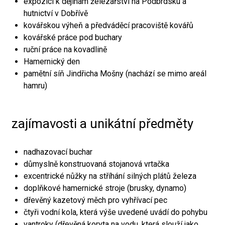
expozici k dějinám železářství na Podbrdsku a
hutnictví v Dobřívě
kovářskou výheň a předváděcí pracoviště kovářů
kovářské práce pod buchary
ruční práce na kovadlině
Hamernický den
pamětní síň Jindřicha Mošny (nachází se mimo areál
hamru)
zajímavosti a unikátní předměty
nadhazovací buchar
důmyslně konstruovaná stojanová vrtačka
excentrické nůžky na stříhání silných plátů železa
doplňkové hamernické stroje (brusky, dynamo)
dřevěný kazetový měch pro vyhřívací pec
čtyři vodní kola, která výše uvedené uvádí do pohybu
vantroky (dřevěná koryta na vodu, která slouží jako