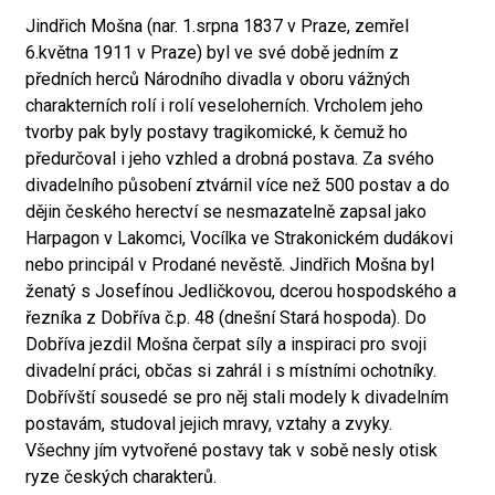
Jindřich Mošna (nar. 1.srpna 1837 v Praze, zemřel
6.května 1911 v Praze) byl ve své době jedním z
předních herců Národního divadla v oboru vážných
charakterních rolí i rolí veseloherních. Vrcholem jeho
tvorby pak byly postavy tragikomické, k čemuž ho
předurčoval i jeho vzhled a drobná postava. Za svého
divadelního působení ztvárnil více než 500 postav a do
dějin českého herectví se nesmazatelně zapsal jako
Harpagon v Lakomci, Vocílka ve Strakonickém dudákovi
nebo principál v Prodané nevěstě. Jindřich Mošna byl
ženatý s Josefínou Jedličkovou, dcerou hospodského a
řezníka z Dobříva č.p. 48 (dnešní Stará hospoda). Do
Dobříva jezdil Mošna čerpat síly a inspiraci pro svoji
divadelní práci, občas si zahrál i s místními ochotníky.
Dobřívští sousedé se pro něj stali modely k divadelním
postavám, studoval jejich mravy, vztahy a zvyky.
Všechny jím vytvořené postavy tak v sobě nesly otisk
ryze českých charakterů.