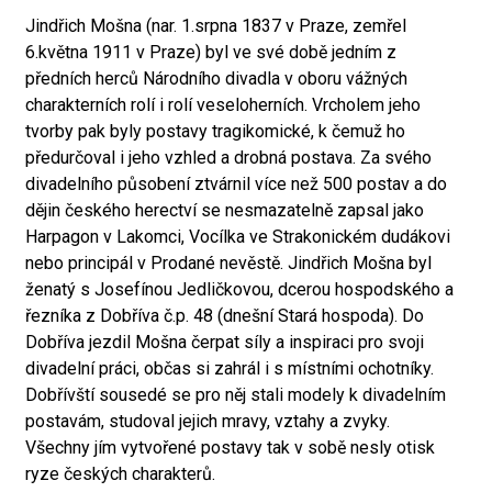
Jindřich Mošna (nar. 1.srpna 1837 v Praze, zemřel
6.května 1911 v Praze) byl ve své době jedním z
předních herců Národního divadla v oboru vážných
charakterních rolí i rolí veseloherních. Vrcholem jeho
tvorby pak byly postavy tragikomické, k čemuž ho
předurčoval i jeho vzhled a drobná postava. Za svého
divadelního působení ztvárnil více než 500 postav a do
dějin českého herectví se nesmazatelně zapsal jako
Harpagon v Lakomci, Vocílka ve Strakonickém dudákovi
nebo principál v Prodané nevěstě. Jindřich Mošna byl
ženatý s Josefínou Jedličkovou, dcerou hospodského a
řezníka z Dobříva č.p. 48 (dnešní Stará hospoda). Do
Dobříva jezdil Mošna čerpat síly a inspiraci pro svoji
divadelní práci, občas si zahrál i s místními ochotníky.
Dobřívští sousedé se pro něj stali modely k divadelním
postavám, studoval jejich mravy, vztahy a zvyky.
Všechny jím vytvořené postavy tak v sobě nesly otisk
ryze českých charakterů.