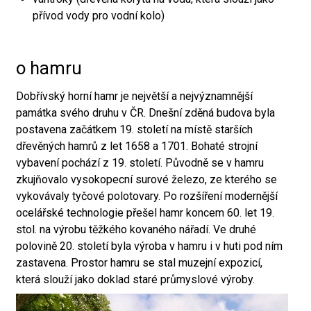
přívod vody pro vodní kolo)
o hamru
Dobřívský horní hamr je největší a nejvýznamnější
památka svého druhu v ČR. Dnešní zděná budova byla
postavena začátkem 19. století na místě starších
dřevěných hamrů z let 1658 a 1701. Bohaté strojní
vybavení pochází z 19. století. Původně se v hamru
zkujňovalo vysokopecní surové železo, ze kterého se
vykovávaly tyčové polotovary. Po rozšíření modernější
ocelářské technologie přešel hamr koncem 60. let 19.
stol. na výrobu těžkého kovaného nářadí. Ve druhé
polovině 20. století byla výroba v hamru i v huti pod ním
zastavena. Prostor hamru se stal muzejní expozicí,
která slouží jako doklad staré průmyslové výroby.