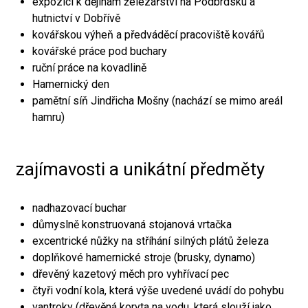
expozici k dějinám železářství na Podbrdsku a
hutnictví v Dobřívě
kovářskou výheň a předváděcí pracoviště kovářů
kovářské práce pod buchary
ruční práce na kovadlině
Hamernický den
pamětní síň Jindřicha Mošny (nachází se mimo areál
hamru)
zajímavosti a unikátní předměty
nadhazovací buchar
důmyslně konstruovaná stojanová vrtačka
excentrické nůžky na stříhání silných plátů železa
doplňkové hamernické stroje (brusky, dynamo)
dřevěný kazetový měch pro vyhřívací pec
čtyři vodní kola, která výše uvedené uvádí do pohybu
vantroky (dřevěná koryta na vodu, která slouží jako