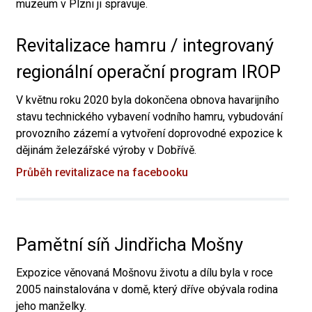
muzeum v Plzni ji spravuje.
Revitalizace hamru / integrovaný
regionální operační program IROP
V květnu roku 2020 byla dokončena obnova havarijního
stavu technického vybavení vodního hamru, vybudování
provozního zázemí a vytvoření doprovodné expozice k
dějinám železářské výroby v Dobřívě.
Průběh revitalizace na facebooku
Pamětní síň Jindřicha Mošny
Expozice věnovaná Mošnovu životu a dílu byla v roce
2005 nainstalována v domě, který dříve obývala rodina
jeho manželky.