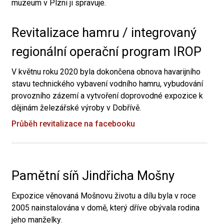
muzeum v Plzni ji spravuje.
Revitalizace hamru / integrovaný
regionální operační program IROP
V květnu roku 2020 byla dokončena obnova havarijního
stavu technického vybavení vodního hamru, vybudování
provozního zázemí a vytvoření doprovodné expozice k
dějinám železářské výroby v Dobřívě.
Průběh revitalizace na facebooku
Pamětní síň Jindřicha Mošny
Expozice věnovaná Mošnovu životu a dílu byla v roce
2005 nainstalována v domě, který dříve obývala rodina
jeho manželky.