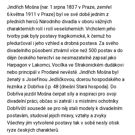
Jindřich Mošna (nar. 1.srpna 1837 v Praze, zemřel
6.května 1911 v Praze) byl ve své době jedním z
předních herců Národního divadla v oboru vážných
charakterních rolí i rolí veseloherních. Vrcholem jeho
tvorby pak byly postavy tragikomické, k čemuž ho
předurčoval i jeho vzhled a drobná postava. Za svého
divadelního působení ztvárnil více než 500 postav a do
dějin českého herectví se nesmazatelně zapsal jako
Harpagon v Lakomci, Vocílka ve Strakonickém dudákovi
nebo principál v Prodané nevěstě. Jindřich Mošna byl
ženatý s Josefínou Jedličkovou, dcerou hospodského a
řezníka z Dobříva č.p. 48 (dnešní Stará hospoda). Do
Dobříva jezdil Mošna čerpat síly a inspiraci pro svoji
divadelní práci, občas si zahrál i s místními ochotníky.
Dobřívští sousedé se pro něj stali modely k divadelním
postavám, studoval jejich mravy, vztahy a zvyky.
Všechny jím vytvořené postavy tak v sobě nesly otisk
ryze českých charakterů.