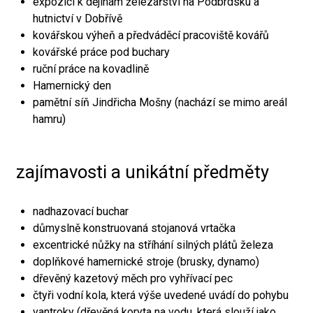
expozici k dějinám železářství na Podbrdsku a
hutnictví v Dobřívě
kovářskou výheň a předváděcí pracoviště kovářů
kovářské práce pod buchary
ruční práce na kovadlině
Hamernický den
pamětní síň Jindřicha Mošny (nachází se mimo areál
hamru)
zajímavosti a unikátní předměty
nadhazovací buchar
důmyslně konstruovaná stojanová vrtačka
excentrické nůžky na stříhání silných plátů železa
doplňkové hamernické stroje (brusky, dynamo)
dřevěný kazetový měch pro vyhřívací pec
čtyři vodní kola, která výše uvedené uvádí do pohybu
vantroky (dřevěná koryta na vodu, která slouží jako