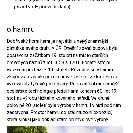
přívod vody pro vodní kolo)
o hamru
Dobřívský horní hamr je největší a nejvýznamnější
památka svého druhu v ČR. Dnešní zděná budova byla
postavena začátkem 19. století na místě starších
dřevěných hamrů z let 1658 a 1701. Bohaté strojní
vybavení pochází z 19. století. Původně se v hamru
zkujňovalo vysokopecní surové železo, ze kterého se
vykovávaly tyčové polotovary. Po rozšíření modernější
ocelářské technologie přešel hamr koncem 60. let 19.
stol. na výrobu těžkého kovaného nářadí. Ve druhé
polovině 20. století byla výroba v hamru i v huti pod ním
zastavena. Prostor hamru se stal muzejní expozicí,
která slouží jako doklad staré průmyslové výroby.