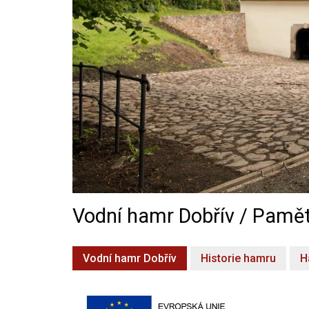
Vodní hamr Dobřív / Pamět
Vodní hamr Dobřív
Historie hamru
H