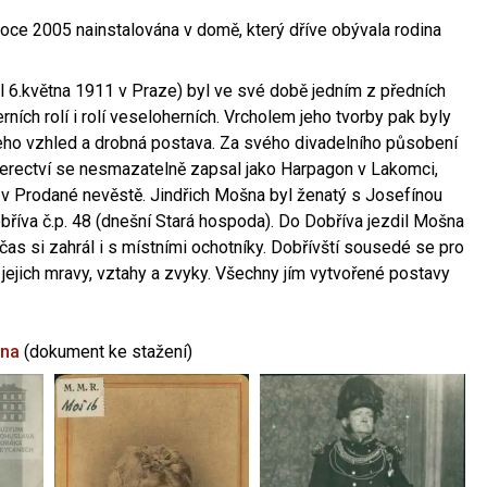
oce 2005 nainstalována v domě, který dříve obývala rodina
l 6.května 1911 v Praze) byl ve své době jedním z předních
ních rolí i rolí veseloherních. Vrcholem jeho tvorby pak byly
jeho vzhled a drobná postava. Za svého divadelního působení
 herectví se nesmazatelně zapsal jako Harpagon v Lakomci,
 v Prodané nevěstě. Jindřich Mošna byl ženatý s Josefínou
říva č.p. 48 (dnešní Stará hospoda). Do Dobříva jezdil Mošna
občas si zahrál i s místními ochotníky. Dobřívští sousedé se pro
 jejich mravy, vztahy a zvyky. Všechny jím vytvořené postavy
šna
(dokument ke stažení)