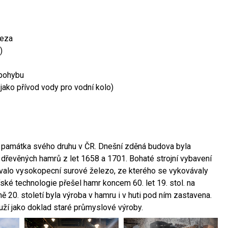
leza
)
 pohybu
 jako přívod vody pro vodní kolo)
ší památka svého druhu v ČR. Dnešní zděná budova byla
 dřevěných hamrů z let 1658 a 1701. Bohaté strojní vybavení
ovalo vysokopecní surové železo, ze kterého se vykovávaly
ské technologie přešel hamr koncem 60. let 19. stol. na
 20. století byla výroba v hamru i v huti pod ním zastavena.
ouží jako doklad staré průmyslové výroby.