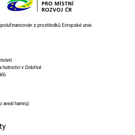
 spolufinancován z prostředků Evropské unie.
toletí
 hutnictví v Dobřívě
ářů
o areál hamru)
ty