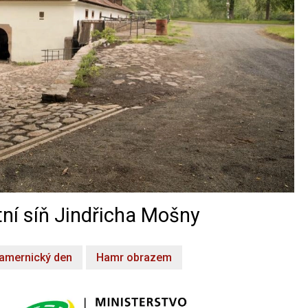
ní síň Jindřicha Mošny
amernický den
Hamr obrazem