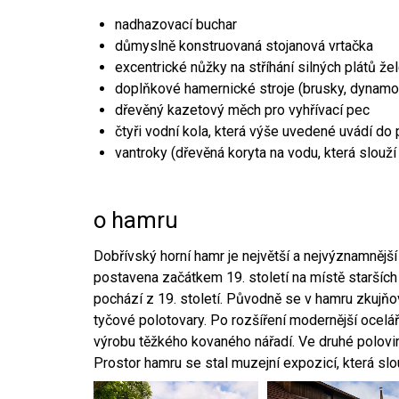
nadhazovací buchar
důmyslně konstruovaná stojanová vrtačka
excentrické nůžky na stříhání silných plátů že
doplňkové hamernické stroje (brusky, dynamo
dřevěný kazetový měch pro vyhřívací pec
čtyři vodní kola, která výše uvedené uvádí do
vantroky (dřevěná koryta na vodu, která slouží
o hamru
Dobřívský horní hamr je největší a nejvýznamněj
postavena začátkem 19. století na místě starších
pochází z 19. století. Původně se v hamru zkujň
tyčové polotovary. Po rozšíření modernější ocelář
výrobu těžkého kovaného nářadí. Ve druhé polovině
Prostor hamru se stal muzejní expozicí, která sl