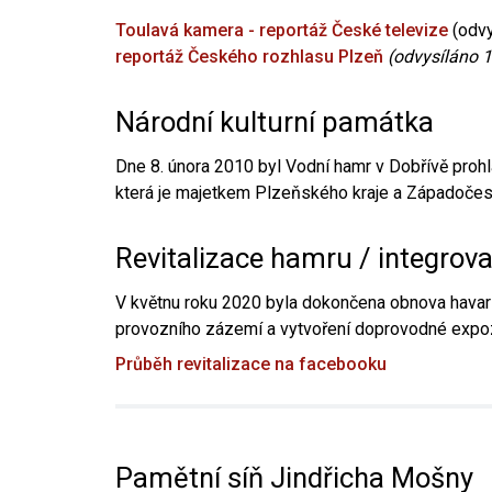
Toulavá kamera - reportáž České televize
(odvy
reportáž Českého rozhlasu Plzeň
(odvysíláno 1
Národní kulturní památka
Dne 8. února 2010 byl Vodní hamr v Dobřívě prohl
která je majetkem Plzeňského kraje a Západočesk
Revitalizace hamru / integrov
V květnu roku 2020 byla dokončena obnova havari
provozního zázemí a vytvoření doprovodné expoz
Průběh revitalizace na facebooku
Pamětní síň Jindřicha Mošny