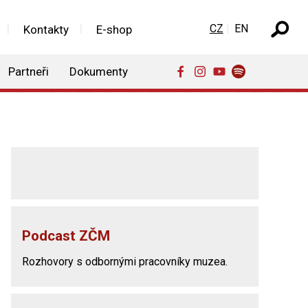
Zvolte jazyk
CZ
EN
Kontakty
E-shop
Partneři
Dokumenty
Podcast ZČM
Rozhovory s odbornými pracovníky muzea.