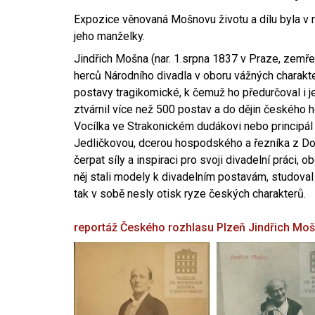
Expozice věnovaná Mošnovu životu a dílu byla v r
jeho manželky.
Jindřich Mošna (nar. 1.srpna 1837 v Praze, zemře
herců Národního divadla v oboru vážných charakter
postavy tragikomické, k čemuž ho předurčoval i 
ztvárnil více než 500 postav a do dějin českého
Vocílka ve Strakonickém dudákovi nebo principál
Jedličkovou, dcerou hospodského a řezníka z Dob
čerpat síly a inspiraci pro svoji divadelní práci, 
něj stali modely k divadelním postavám, studoval
tak v sobě nesly otisk ryze českých charakterů.
reportáž Českého rozhlasu Plzeň
Jindřich Mo