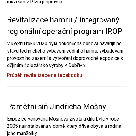
muzeum v Plzni ji spravuje.
Revitalizace hamru / integrovaný
regionální operační program IROP
V květnu roku 2020 byla dokončena obnova havarijního
stavu technického vybavení vodního hamru, vybudování
provozního zázemí a vytvoření doprovodné expozice k
dějinám železářské výroby v Dobřívě.
Průběh revitalizace na facebooku
Pamětní síň Jindřicha Mošny
Expozice věnovaná Mošnovu životu a dílu byla v roce
2005 nainstalována v domě, který dříve obývala rodina
jeho manželky.