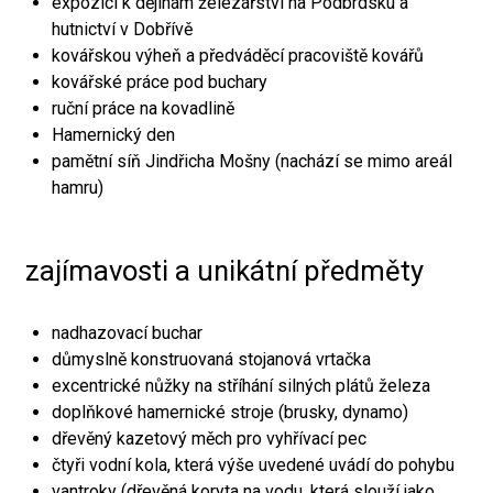
expozici k dějinám železářství na Podbrdsku a
hutnictví v Dobřívě
kovářskou výheň a předváděcí pracoviště kovářů
kovářské práce pod buchary
ruční práce na kovadlině
Hamernický den
pamětní síň Jindřicha Mošny (nachází se mimo areál
hamru)
zajímavosti a unikátní předměty
nadhazovací buchar
důmyslně konstruovaná stojanová vrtačka
excentrické nůžky na stříhání silných plátů železa
doplňkové hamernické stroje (brusky, dynamo)
dřevěný kazetový měch pro vyhřívací pec
čtyři vodní kola, která výše uvedené uvádí do pohybu
vantroky (dřevěná koryta na vodu, která slouží jako