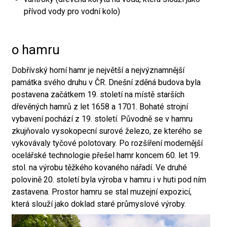
přívod vody pro vodní kolo)
o hamru
Dobřívský horní hamr je největší a nejvýznamnější
památka svého druhu v ČR. Dnešní zděná budova byla
postavena začátkem 19. století na místě starších
dřevěných hamrů z let 1658 a 1701. Bohaté strojní
vybavení pochází z 19. století. Původně se v hamru
zkujňovalo vysokopecní surové železo, ze kterého se
vykovávaly tyčové polotovary. Po rozšíření modernější
ocelářské technologie přešel hamr koncem 60. let 19.
stol. na výrobu těžkého kovaného nářadí. Ve druhé
polovině 20. století byla výroba v hamru i v huti pod ním
zastavena. Prostor hamru se stal muzejní expozicí,
která slouží jako doklad staré průmyslové výroby.