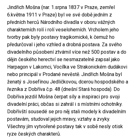
Jindřich Mošna (nar. 1.srpna 1837 v Praze, zemřel
6.května 1911 v Praze) byl ve své době jedním z
předních herců Národního divadla v oboru vážných
charakterních rolí i rolí veseloherních. Vrcholem jeho
tvorby pak byly postavy tragikomické, k čemuž ho
předurčoval i jeho vzhled a drobná postava. Za svého
divadelního působení ztvárnil více než 500 postav a do
dějin českého herectví se nesmazatelně zapsal jako
Harpagon v Lakomci, Vocílka ve Strakonickém dudákovi
nebo principál v Prodané nevěstě. Jindřich Mošna byl
ženatý s Josefínou Jedličkovou, dcerou hospodského a
řezníka z Dobříva č.p. 48 (dnešní Stará hospoda). Do
Dobříva jezdil Mošna čerpat síly a inspiraci pro svoji
divadelní práci, občas si zahrál i s místními ochotníky.
Dobřívští sousedé se pro něj stali modely k divadelním
postavám, studoval jejich mravy, vztahy a zvyky.
Všechny jím vytvořené postavy tak v sobě nesly otisk
ryze českých charakterů.