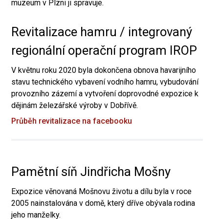
muzeum v Plzni ji spravuje.
Revitalizace hamru / integrovaný
regionální operační program IROP
V květnu roku 2020 byla dokončena obnova havarijního
stavu technického vybavení vodního hamru, vybudování
provozního zázemí a vytvoření doprovodné expozice k
dějinám železářské výroby v Dobřívě.
Průběh revitalizace na facebooku
Pamětní síň Jindřicha Mošny
Expozice věnovaná Mošnovu životu a dílu byla v roce
2005 nainstalována v domě, který dříve obývala rodina
jeho manželky.