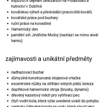
expozici k dějinám železářství na Podbrdsku a
hutnictví v Dobřívě
kovářskou výheň a předváděcí pracoviště kovářů
kovářské práce pod buchary
ruční práce na kovadlině
Hamernický den
pamětní síň Jindřicha Mošny (nachází se mimo areál
hamru)
zajímavosti a unikátní předměty
nadhazovací buchar
důmyslně konstruovaná stojanová vrtačka
excentrické nůžky na stříhání silných plátů železa
doplňkové hamernické stroje (brusky, dynamo)
dřevěný kazetový měch pro vyhřívací pec
čtyři vodní kola, která výše uvedené uvádí do pohybu
vantroky (dřevěná koryta na vodu, která slouží jako