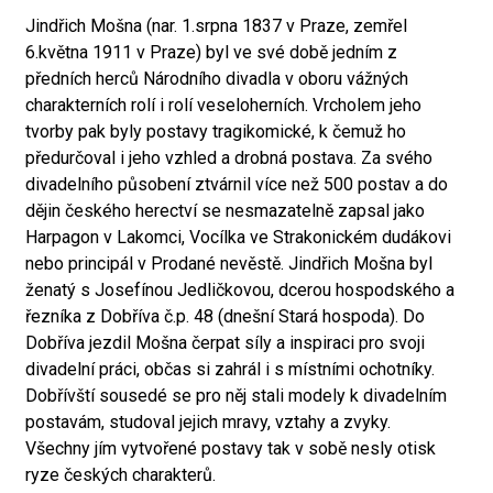
Jindřich Mošna (nar. 1.srpna 1837 v Praze, zemřel
6.května 1911 v Praze) byl ve své době jedním z
předních herců Národního divadla v oboru vážných
charakterních rolí i rolí veseloherních. Vrcholem jeho
tvorby pak byly postavy tragikomické, k čemuž ho
předurčoval i jeho vzhled a drobná postava. Za svého
divadelního působení ztvárnil více než 500 postav a do
dějin českého herectví se nesmazatelně zapsal jako
Harpagon v Lakomci, Vocílka ve Strakonickém dudákovi
nebo principál v Prodané nevěstě. Jindřich Mošna byl
ženatý s Josefínou Jedličkovou, dcerou hospodského a
řezníka z Dobříva č.p. 48 (dnešní Stará hospoda). Do
Dobříva jezdil Mošna čerpat síly a inspiraci pro svoji
divadelní práci, občas si zahrál i s místními ochotníky.
Dobřívští sousedé se pro něj stali modely k divadelním
postavám, studoval jejich mravy, vztahy a zvyky.
Všechny jím vytvořené postavy tak v sobě nesly otisk
ryze českých charakterů.