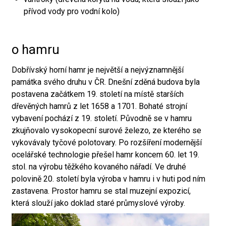
přívod vody pro vodní kolo)
o hamru
Dobřívský horní hamr je největší a nejvýznamnější
památka svého druhu v ČR. Dnešní zděná budova byla
postavena začátkem 19. století na místě starších
dřevěných hamrů z let 1658 a 1701. Bohaté strojní
vybavení pochází z 19. století. Původně se v hamru
zkujňovalo vysokopecní surové železo, ze kterého se
vykovávaly tyčové polotovary. Po rozšíření modernější
ocelářské technologie přešel hamr koncem 60. let 19.
stol. na výrobu těžkého kovaného nářadí. Ve druhé
polovině 20. století byla výroba v hamru i v huti pod ním
zastavena. Prostor hamru se stal muzejní expozicí,
která slouží jako doklad staré průmyslové výroby.