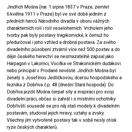
Jindřich Mošna (nar. 1.srpna 1837 v Praze, zemřel
6.května 1911 v Praze) byl ve své době jedním z
předních herců Národního divadla v oboru vážných
charakterních rolí i rolí veseloherních. Vrcholem jeho
tvorby pak byly postavy tragikomické, k čemuž ho
předurčoval i jeho vzhled a drobná postava. Za svého
divadelního působení ztvárnil více než 500 postav a do
dějin českého herectví se nesmazatelně zapsal jako
Harpagon v Lakomci, Vocílka ve Strakonickém dudákovi
nebo principál v Prodané nevěstě. Jindřich Mošna byl
ženatý s Josefínou Jedličkovou, dcerou hospodského a
řezníka z Dobříva č.p. 48 (dnešní Stará hospoda). Do
Dobříva jezdil Mošna čerpat síly a inspiraci pro svoji
divadelní práci, občas si zahrál i s místními ochotníky.
Dobřívští sousedé se pro něj stali modely k divadelním
postavám, studoval jejich mravy, vztahy a zvyky.
Všechny jím vytvořené postavy tak v sobě nesly otisk
ryze českých charakterů.