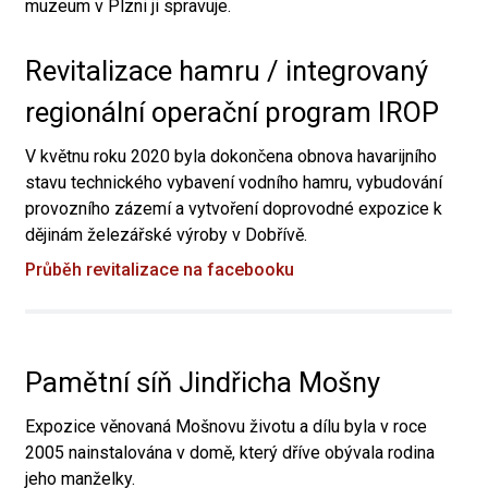
muzeum v Plzni ji spravuje.
Revitalizace hamru / integrovaný
regionální operační program IROP
V květnu roku 2020 byla dokončena obnova havarijního
stavu technického vybavení vodního hamru, vybudování
provozního zázemí a vytvoření doprovodné expozice k
dějinám železářské výroby v Dobřívě.
Průběh revitalizace na facebooku
Pamětní síň Jindřicha Mošny
Expozice věnovaná Mošnovu životu a dílu byla v roce
2005 nainstalována v domě, který dříve obývala rodina
jeho manželky.