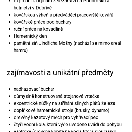
expozici k dějinám železářství na Podbrdsku a
hutnictví v Dobřívě
kovářskou výheň a předváděcí pracoviště kovářů
kovářské práce pod buchary
ruční práce na kovadlině
Hamernický den
pamětní síň Jindřicha Mošny (nachází se mimo areál
hamru)
zajímavosti a unikátní předměty
nadhazovací buchar
důmyslně konstruovaná stojanová vrtačka
excentrické nůžky na stříhání silných plátů železa
doplňkové hamernické stroje (brusky, dynamo)
dřevěný kazetový měch pro vyhřívací pec
čtyři vodní kola, která výše uvedené uvádí do pohybu
vantroky (dřevěná koryta na vodu, která slouží jako