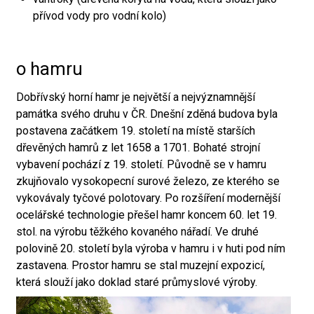
přívod vody pro vodní kolo)
o hamru
Dobřívský horní hamr je největší a nejvýznamnější
památka svého druhu v ČR. Dnešní zděná budova byla
postavena začátkem 19. století na místě starších
dřevěných hamrů z let 1658 a 1701. Bohaté strojní
vybavení pochází z 19. století. Původně se v hamru
zkujňovalo vysokopecní surové železo, ze kterého se
vykovávaly tyčové polotovary. Po rozšíření modernější
ocelářské technologie přešel hamr koncem 60. let 19.
stol. na výrobu těžkého kovaného nářadí. Ve druhé
polovině 20. století byla výroba v hamru i v huti pod ním
zastavena. Prostor hamru se stal muzejní expozicí,
která slouží jako doklad staré průmyslové výroby.