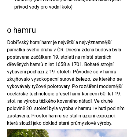
přívod vody pro vodní kolo)
o hamru
Dobřívský horní hamr je největší a nejvýznamnější
památka svého druhu v ČR. Dnešní zděná budova byla
postavena začátkem 19. století na místě starších
dřevěných hamrů z let 1658 a 1701. Bohaté strojní
vybavení pochází z 19. století. Původně se v hamru
zkujňovalo vysokopecní surové železo, ze kterého se
vykovávaly tyčové polotovary. Po rozšíření modernější
ocelářské technologie přešel hamr koncem 60. let 19.
stol. na výrobu těžkého kovaného nářadí. Ve druhé
polovině 20. století byla výroba v hamru i v huti pod ním
zastavena. Prostor hamru se stal muzejní expozicí,
která slouží jako doklad staré průmyslové výroby.