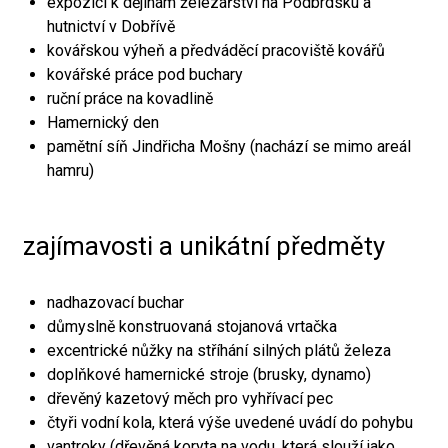
expozici k dějinám železářství na Podbrdsku a
hutnictví v Dobřívě
kovářskou výheň a předváděcí pracoviště kovářů
kovářské práce pod buchary
ruční práce na kovadlině
Hamernický den
pamětní síň Jindřicha Mošny (nachází se mimo areál
hamru)
zajímavosti a unikátní předměty
nadhazovací buchar
důmyslně konstruovaná stojanová vrtačka
excentrické nůžky na stříhání silných plátů železa
doplňkové hamernické stroje (brusky, dynamo)
dřevěný kazetový měch pro vyhřívací pec
čtyři vodní kola, která výše uvedené uvádí do pohybu
vantroky (dřevěná koryta na vodu, která slouží jako