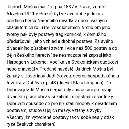
Jindřich Mošna (nar. 1.srpna 1837 v Praze, zemřel
6.května 1911 v Praze) byl ve své době jedním z
předních herců Národního divadla v oboru vážných
charakterních rolí i rolí veseloherních. Vrcholem jeho
tvorby pak byly postavy tragikomické, k čemuž ho
předurčoval i jeho vzhled a drobná postava. Za svého
divadelního působení ztvárnil více než 500 postav a do
dějin českého herectví se nesmazatelně zapsal jako
Harpagon v Lakomci, Vocílka ve Strakonickém dudákovi
nebo principál v Prodané nevěstě. Jindřich Mošna byl
ženatý s Josefínou Jedličkovou, dcerou hospodského a
řezníka z Dobříva č.p. 48 (dnešní Stará hospoda). Do
Dobříva jezdil Mošna čerpat síly a inspiraci pro svoji
divadelní práci, občas si zahrál i s místními ochotníky.
Dobřívští sousedé se pro něj stali modely k divadelním
postavám, studoval jejich mravy, vztahy a zvyky.
Všechny jím vytvořené postavy tak v sobě nesly otisk
ryze českých charakterů.