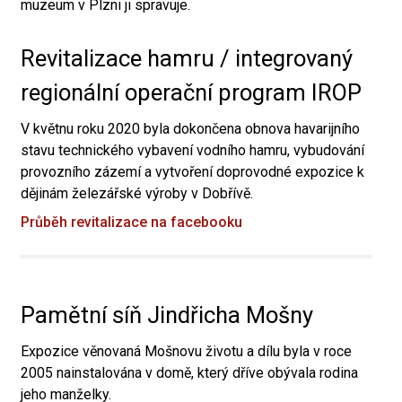
muzeum v Plzni ji spravuje.
Revitalizace hamru / integrovaný
regionální operační program IROP
V květnu roku 2020 byla dokončena obnova havarijního
stavu technického vybavení vodního hamru, vybudování
provozního zázemí a vytvoření doprovodné expozice k
dějinám železářské výroby v Dobřívě.
Průběh revitalizace na facebooku
Pamětní síň Jindřicha Mošny
Expozice věnovaná Mošnovu životu a dílu byla v roce
2005 nainstalována v domě, který dříve obývala rodina
jeho manželky.