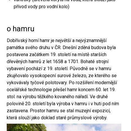
přívod vody pro vodní kolo)
o hamru
Dobřívský horní hamr je největší a nejvýznamnější
památka svého druhu v ČR. Dnešní zděná budova byla
postavena začátkem 19. století na místě starších
dřevěných hamrů z let 1658 a 1701. Bohaté strojní
vybavení pochází z 19. století. Původně se v hamru
zkujňovalo vysokopecní surové železo, ze kterého se
vykovávaly tyčové polotovary. Po rozšíření modernější
ocelářské technologie přešel hamr koncem 60. let 19.
stol. na výrobu těžkého kovaného nářadí. Ve druhé
polovině 20. století byla výroba v hamru i v huti pod ním
zastavena. Prostor hamru se stal muzejní expozicí,
která slouží jako doklad staré průmyslové výroby.