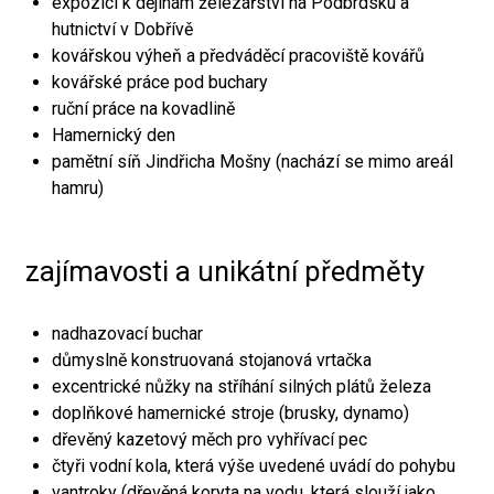
expozici k dějinám železářství na Podbrdsku a
hutnictví v Dobřívě
kovářskou výheň a předváděcí pracoviště kovářů
kovářské práce pod buchary
ruční práce na kovadlině
Hamernický den
pamětní síň Jindřicha Mošny (nachází se mimo areál
hamru)
zajímavosti a unikátní předměty
nadhazovací buchar
důmyslně konstruovaná stojanová vrtačka
excentrické nůžky na stříhání silných plátů železa
doplňkové hamernické stroje (brusky, dynamo)
dřevěný kazetový měch pro vyhřívací pec
čtyři vodní kola, která výše uvedené uvádí do pohybu
vantroky (dřevěná koryta na vodu, která slouží jako