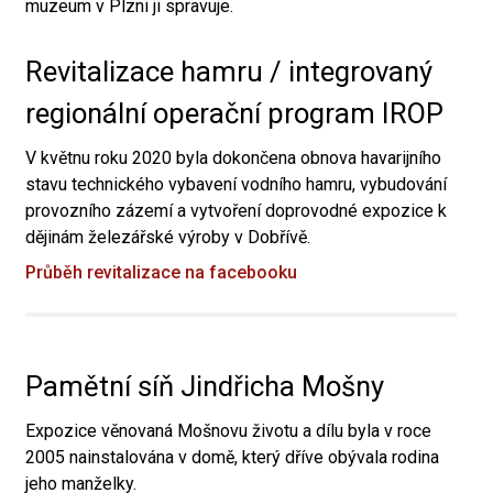
muzeum v Plzni ji spravuje.
Revitalizace hamru / integrovaný
regionální operační program IROP
V květnu roku 2020 byla dokončena obnova havarijního
stavu technického vybavení vodního hamru, vybudování
provozního zázemí a vytvoření doprovodné expozice k
dějinám železářské výroby v Dobřívě.
Průběh revitalizace na facebooku
Pamětní síň Jindřicha Mošny
Expozice věnovaná Mošnovu životu a dílu byla v roce
2005 nainstalována v domě, který dříve obývala rodina
jeho manželky.