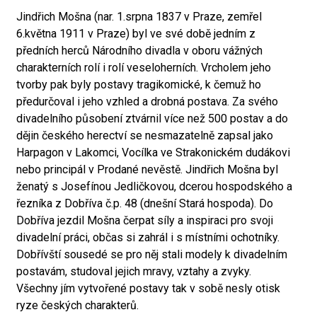
Jindřich Mošna (nar. 1.srpna 1837 v Praze, zemřel
6.května 1911 v Praze) byl ve své době jedním z
předních herců Národního divadla v oboru vážných
charakterních rolí i rolí veseloherních. Vrcholem jeho
tvorby pak byly postavy tragikomické, k čemuž ho
předurčoval i jeho vzhled a drobná postava. Za svého
divadelního působení ztvárnil více než 500 postav a do
dějin českého herectví se nesmazatelně zapsal jako
Harpagon v Lakomci, Vocílka ve Strakonickém dudákovi
nebo principál v Prodané nevěstě. Jindřich Mošna byl
ženatý s Josefínou Jedličkovou, dcerou hospodského a
řezníka z Dobříva č.p. 48 (dnešní Stará hospoda). Do
Dobříva jezdil Mošna čerpat síly a inspiraci pro svoji
divadelní práci, občas si zahrál i s místními ochotníky.
Dobřívští sousedé se pro něj stali modely k divadelním
postavám, studoval jejich mravy, vztahy a zvyky.
Všechny jím vytvořené postavy tak v sobě nesly otisk
ryze českých charakterů.