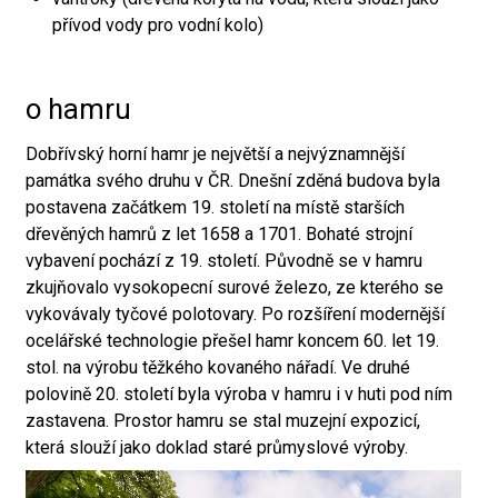
přívod vody pro vodní kolo)
o hamru
Dobřívský horní hamr je největší a nejvýznamnější
památka svého druhu v ČR. Dnešní zděná budova byla
postavena začátkem 19. století na místě starších
dřevěných hamrů z let 1658 a 1701. Bohaté strojní
vybavení pochází z 19. století. Původně se v hamru
zkujňovalo vysokopecní surové železo, ze kterého se
vykovávaly tyčové polotovary. Po rozšíření modernější
ocelářské technologie přešel hamr koncem 60. let 19.
stol. na výrobu těžkého kovaného nářadí. Ve druhé
polovině 20. století byla výroba v hamru i v huti pod ním
zastavena. Prostor hamru se stal muzejní expozicí,
která slouží jako doklad staré průmyslové výroby.