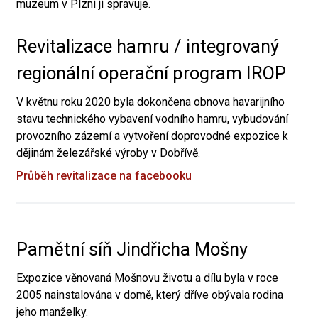
muzeum v Plzni ji spravuje.
Revitalizace hamru / integrovaný
regionální operační program IROP
V květnu roku 2020 byla dokončena obnova havarijního
stavu technického vybavení vodního hamru, vybudování
provozního zázemí a vytvoření doprovodné expozice k
dějinám železářské výroby v Dobřívě.
Průběh revitalizace na facebooku
Pamětní síň Jindřicha Mošny
Expozice věnovaná Mošnovu životu a dílu byla v roce
2005 nainstalována v domě, který dříve obývala rodina
jeho manželky.