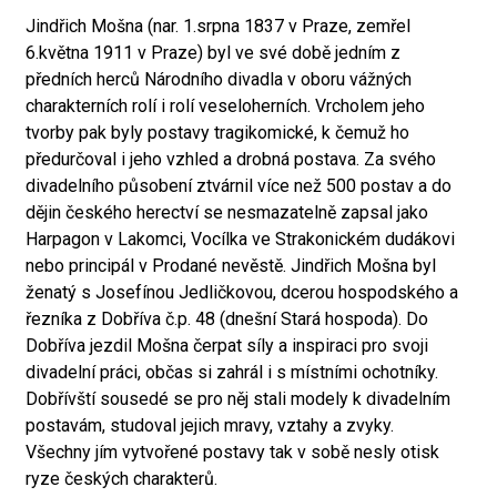
Jindřich Mošna (nar. 1.srpna 1837 v Praze, zemřel
6.května 1911 v Praze) byl ve své době jedním z
předních herců Národního divadla v oboru vážných
charakterních rolí i rolí veseloherních. Vrcholem jeho
tvorby pak byly postavy tragikomické, k čemuž ho
předurčoval i jeho vzhled a drobná postava. Za svého
divadelního působení ztvárnil více než 500 postav a do
dějin českého herectví se nesmazatelně zapsal jako
Harpagon v Lakomci, Vocílka ve Strakonickém dudákovi
nebo principál v Prodané nevěstě. Jindřich Mošna byl
ženatý s Josefínou Jedličkovou, dcerou hospodského a
řezníka z Dobříva č.p. 48 (dnešní Stará hospoda). Do
Dobříva jezdil Mošna čerpat síly a inspiraci pro svoji
divadelní práci, občas si zahrál i s místními ochotníky.
Dobřívští sousedé se pro něj stali modely k divadelním
postavám, studoval jejich mravy, vztahy a zvyky.
Všechny jím vytvořené postavy tak v sobě nesly otisk
ryze českých charakterů.