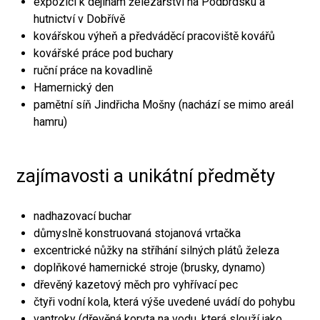
expozici k dějinám železářství na Podbrdsku a
hutnictví v Dobřívě
kovářskou výheň a předváděcí pracoviště kovářů
kovářské práce pod buchary
ruční práce na kovadlině
Hamernický den
pamětní síň Jindřicha Mošny (nachází se mimo areál
hamru)
zajímavosti a unikátní předměty
nadhazovací buchar
důmyslně konstruovaná stojanová vrtačka
excentrické nůžky na stříhání silných plátů železa
doplňkové hamernické stroje (brusky, dynamo)
dřevěný kazetový měch pro vyhřívací pec
čtyři vodní kola, která výše uvedené uvádí do pohybu
vantroky (dřevěná koryta na vodu, která slouží jako