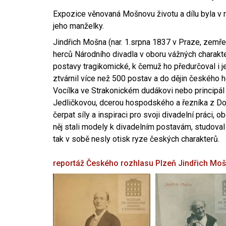
Expozice věnovaná Mošnovu životu a dílu byla v r
jeho manželky.
Jindřich Mošna (nar. 1.srpna 1837 v Praze, zemře
herců Národního divadla v oboru vážných charakter
postavy tragikomické, k čemuž ho předurčoval i 
ztvárnil více než 500 postav a do dějin českého
Vocílka ve Strakonickém dudákovi nebo principál
Jedličkovou, dcerou hospodského a řezníka z Dob
čerpat síly a inspiraci pro svoji divadelní práci, 
něj stali modely k divadelním postavám, studoval
tak v sobě nesly otisk ryze českých charakterů.
reportáž Českého rozhlasu Plzeň
Jindřich Mo