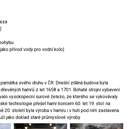
leza
)
 pohybu
 jako přívod vody pro vodní kolo)
ší památka svého druhu v ČR. Dnešní zděná budova byla
 dřevěných hamrů z let 1658 a 1701. Bohaté strojní vybavení
ovalo vysokopecní surové železo, ze kterého se vykovávaly
ské technologie přešel hamr koncem 60. let 19. stol. na
 20. století byla výroba v hamru i v huti pod ním zastavena.
ouží jako doklad staré průmyslové výroby.