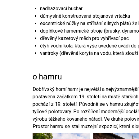
nadhazovací buchar
důmyslně konstruovaná stojanová vrtačka
excentrické nůžky na stříhání silných plátů že
doplňkové hamernické stroje (brusky, dynamo
dřevěný kazetový měch pro vyhřívací pec
čtyři vodní kola, která výše uvedené uvádí do
vantroky (dřevěná koryta na vodu, která slouží
o hamru
Dobřívský horní hamr je největší a nejvýznamněj
postavena začátkem 19. století na místě starších
pochází z 19. století. Původně se v hamru zkujň
tyčové polotovary. Po rozšíření modernější ocelář
výrobu těžkého kovaného nářadí. Ve druhé polovině
Prostor hamru se stal muzejní expozicí, která sl