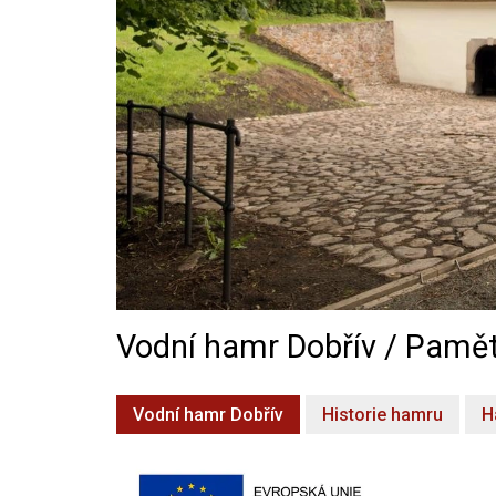
Vodní hamr Dobřív / Pamět
Vodní hamr Dobřív
Historie hamru
H