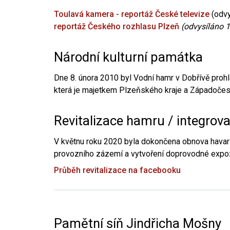
Toulavá kamera - reportáž České televize
(odvy
reportáž Českého rozhlasu Plzeň
(odvysíláno 1
Národní kulturní památka
Dne 8. února 2010 byl Vodní hamr v Dobřívě prohl
která je majetkem Plzeňského kraje a Západočesk
Revitalizace hamru / integrov
V květnu roku 2020 byla dokončena obnova havari
provozního zázemí a vytvoření doprovodné expoz
Průběh revitalizace na facebooku
Pamětní síň Jindřicha Mošny