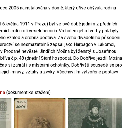
oce 2005 nainstalována v domě, který dříve obývala rodina
l 6.května 1911 v Praze) byl ve své době jedním z předních
ních rolí i rolí veseloherních. Vrcholem jeho tvorby pak byly
jeho vzhled a drobná postava. Za svého divadelního působení
 herectví se nesmazatelně zapsal jako Harpagon v Lakomci,
 v Prodané nevěstě. Jindřich Mošna byl ženatý s Josefínou
říva č.p. 48 (dnešní Stará hospoda). Do Dobříva jezdil Mošna
občas si zahrál i s místními ochotníky. Dobřívští sousedé se pro
 jejich mravy, vztahy a zvyky. Všechny jím vytvořené postavy
šna
(dokument ke stažení)