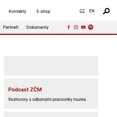
Zvolte jazyk
CZ
EN
Kontakty
E-shop
Partneři
Dokumenty
Podcast ZČM
Rozhovory s odbornými pracovníky muzea.