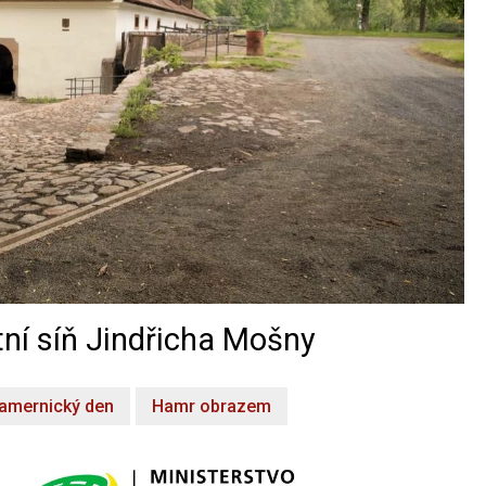
ní síň Jindřicha Mošny
amernický den
Hamr obrazem