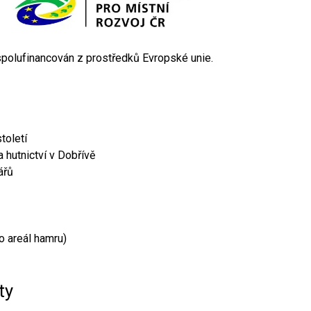
 spolufinancován z prostředků Evropské unie.
toletí
 hutnictví v Dobřívě
ářů
o areál hamru)
ty