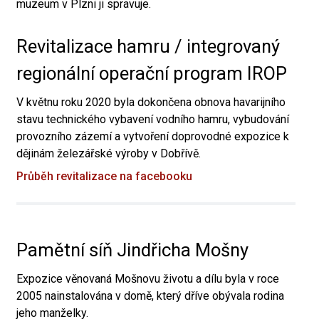
muzeum v Plzni ji spravuje.
Revitalizace hamru / integrovaný
regionální operační program IROP
V květnu roku 2020 byla dokončena obnova havarijního
stavu technického vybavení vodního hamru, vybudování
provozního zázemí a vytvoření doprovodné expozice k
dějinám železářské výroby v Dobřívě.
Průběh revitalizace na facebooku
Pamětní síň Jindřicha Mošny
Expozice věnovaná Mošnovu životu a dílu byla v roce
2005 nainstalována v domě, který dříve obývala rodina
jeho manželky.