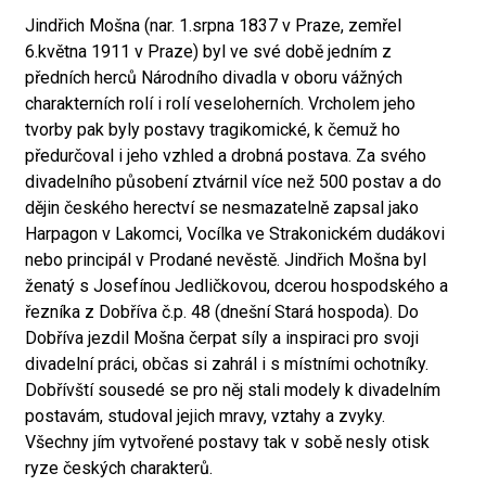
Jindřich Mošna (nar. 1.srpna 1837 v Praze, zemřel
6.května 1911 v Praze) byl ve své době jedním z
předních herců Národního divadla v oboru vážných
charakterních rolí i rolí veseloherních. Vrcholem jeho
tvorby pak byly postavy tragikomické, k čemuž ho
předurčoval i jeho vzhled a drobná postava. Za svého
divadelního působení ztvárnil více než 500 postav a do
dějin českého herectví se nesmazatelně zapsal jako
Harpagon v Lakomci, Vocílka ve Strakonickém dudákovi
nebo principál v Prodané nevěstě. Jindřich Mošna byl
ženatý s Josefínou Jedličkovou, dcerou hospodského a
řezníka z Dobříva č.p. 48 (dnešní Stará hospoda). Do
Dobříva jezdil Mošna čerpat síly a inspiraci pro svoji
divadelní práci, občas si zahrál i s místními ochotníky.
Dobřívští sousedé se pro něj stali modely k divadelním
postavám, studoval jejich mravy, vztahy a zvyky.
Všechny jím vytvořené postavy tak v sobě nesly otisk
ryze českých charakterů.