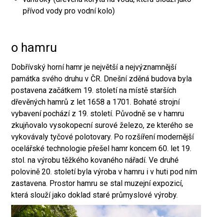
přívod vody pro vodní kolo)
o hamru
Dobřívský horní hamr je největší a nejvýznamnější
památka svého druhu v ČR. Dnešní zděná budova byla
postavena začátkem 19. století na místě starších
dřevěných hamrů z let 1658 a 1701. Bohaté strojní
vybavení pochází z 19. století. Původně se v hamru
zkujňovalo vysokopecní surové železo, ze kterého se
vykovávaly tyčové polotovary. Po rozšíření modernější
ocelářské technologie přešel hamr koncem 60. let 19.
stol. na výrobu těžkého kovaného nářadí. Ve druhé
polovině 20. století byla výroba v hamru i v huti pod ním
zastavena. Prostor hamru se stal muzejní expozicí,
která slouží jako doklad staré průmyslové výroby.