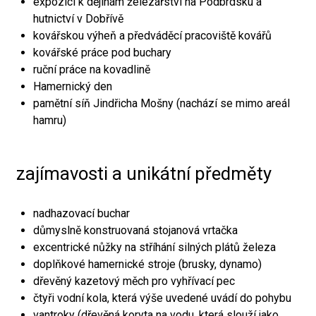
expozici k dějinám železářství na Podbrdsku a
hutnictví v Dobřívě
kovářskou výheň a předváděcí pracoviště kovářů
kovářské práce pod buchary
ruční práce na kovadlině
Hamernický den
pamětní síň Jindřicha Mošny (nachází se mimo areál
hamru)
zajímavosti a unikátní předměty
nadhazovací buchar
důmyslně konstruovaná stojanová vrtačka
excentrické nůžky na stříhání silných plátů železa
doplňkové hamernické stroje (brusky, dynamo)
dřevěný kazetový měch pro vyhřívací pec
čtyři vodní kola, která výše uvedené uvádí do pohybu
vantroky (dřevěná koryta na vodu, která slouží jako