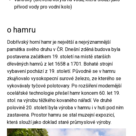
přívod vody pro vodní kolo)
o hamru
Dobřívský horní hamr je největší a nejvýznamnější
památka svého druhu v ČR. Dnešní zděná budova byla
postavena začátkem 19. století na místě starších
dřevěných hamrů z let 1658 a 1701. Bohaté strojní
vybavení pochází z 19. století. Původně se v hamru
zkujňovalo vysokopecní surové železo, ze kterého se
vykovávaly tyčové polotovary. Po rozšíření modernější
ocelářské technologie přešel hamr koncem 60. let 19.
stol. na výrobu těžkého kovaného nářadí. Ve druhé
polovině 20. století byla výroba v hamru i v huti pod ním
zastavena. Prostor hamru se stal muzejní expozicí,
která slouží jako doklad staré průmyslové výroby.