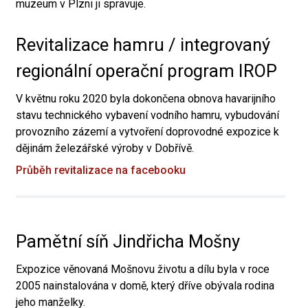
muzeum v Plzni ji spravuje.
Revitalizace hamru / integrovaný
regionální operační program IROP
V květnu roku 2020 byla dokončena obnova havarijního
stavu technického vybavení vodního hamru, vybudování
provozního zázemí a vytvoření doprovodné expozice k
dějinám železářské výroby v Dobřívě.
Průběh revitalizace na facebooku
Pamětní síň Jindřicha Mošny
Expozice věnovaná Mošnovu životu a dílu byla v roce
2005 nainstalována v domě, který dříve obývala rodina
jeho manželky.