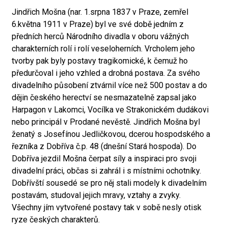
Jindřich Mošna (nar. 1.srpna 1837 v Praze, zemřel
6.května 1911 v Praze) byl ve své době jedním z
předních herců Národního divadla v oboru vážných
charakterních rolí i rolí veseloherních. Vrcholem jeho
tvorby pak byly postavy tragikomické, k čemuž ho
předurčoval i jeho vzhled a drobná postava. Za svého
divadelního působení ztvárnil více než 500 postav a do
dějin českého herectví se nesmazatelně zapsal jako
Harpagon v Lakomci, Vocílka ve Strakonickém dudákovi
nebo principál v Prodané nevěstě. Jindřich Mošna byl
ženatý s Josefínou Jedličkovou, dcerou hospodského a
řezníka z Dobříva č.p. 48 (dnešní Stará hospoda). Do
Dobříva jezdil Mošna čerpat síly a inspiraci pro svoji
divadelní práci, občas si zahrál i s místními ochotníky.
Dobřívští sousedé se pro něj stali modely k divadelním
postavám, studoval jejich mravy, vztahy a zvyky.
Všechny jím vytvořené postavy tak v sobě nesly otisk
ryze českých charakterů.