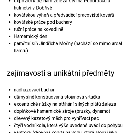
expozici k dějinám železářství na Podbrdsku a
hutnictví v Dobřívě
kovářskou výheň a předváděcí pracoviště kovářů
kovářské práce pod buchary
ruční práce na kovadlině
Hamernický den
pamětní síň Jindřicha Mošny (nachází se mimo areál
hamru)
zajímavosti a unikátní předměty
nadhazovací buchar
důmyslně konstruovaná stojanová vrtačka
excentrické nůžky na stříhání silných plátů železa
doplňkové hamernické stroje (brusky, dynamo)
dřevěný kazetový měch pro vyhřívací pec
čtyři vodní kola, která výše uvedené uvádí do pohybu
vantroky (dřevěná koryta na vodu, která slouží jako