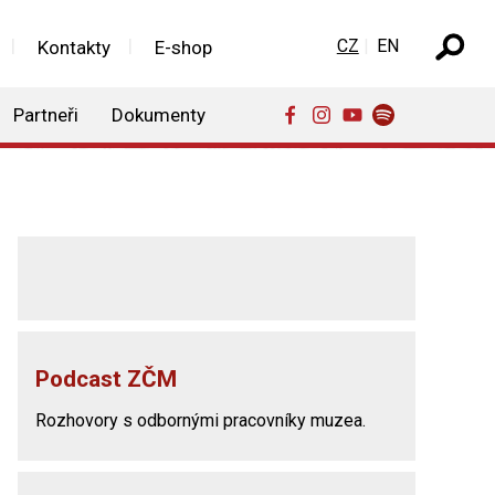
Zvolte jazyk
CZ
EN
Kontakty
E-shop
Partneři
Dokumenty
Podcast ZČM
Rozhovory s odbornými pracovníky muzea.