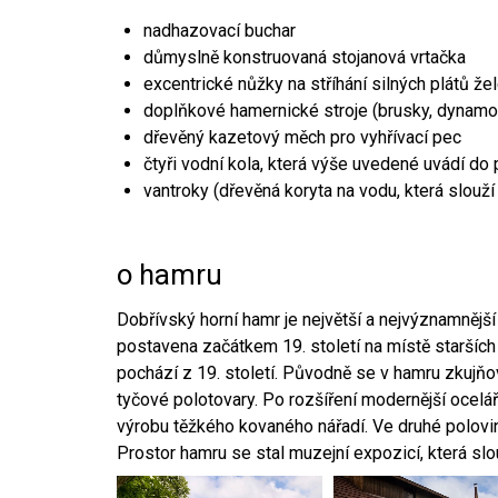
nadhazovací buchar
důmyslně konstruovaná stojanová vrtačka
excentrické nůžky na stříhání silných plátů že
doplňkové hamernické stroje (brusky, dynamo
dřevěný kazetový měch pro vyhřívací pec
čtyři vodní kola, která výše uvedené uvádí do
vantroky (dřevěná koryta na vodu, která slouží
o hamru
Dobřívský horní hamr je největší a nejvýznamněj
postavena začátkem 19. století na místě starších
pochází z 19. století. Původně se v hamru zkujň
tyčové polotovary. Po rozšíření modernější ocelář
výrobu těžkého kovaného nářadí. Ve druhé polovině
Prostor hamru se stal muzejní expozicí, která sl