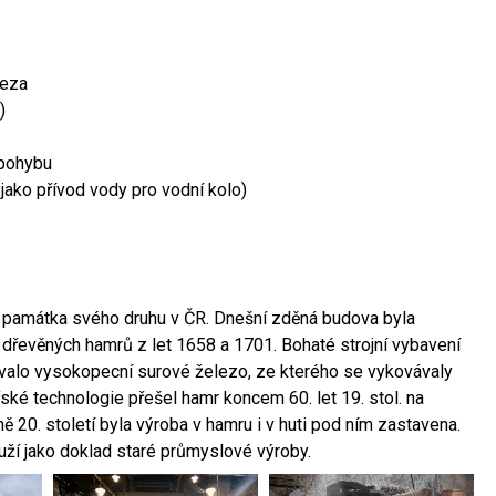
leza
)
 pohybu
 jako přívod vody pro vodní kolo)
ší památka svého druhu v ČR. Dnešní zděná budova byla
 dřevěných hamrů z let 1658 a 1701. Bohaté strojní vybavení
ovalo vysokopecní surové železo, ze kterého se vykovávaly
ské technologie přešel hamr koncem 60. let 19. stol. na
 20. století byla výroba v hamru i v huti pod ním zastavena.
ouží jako doklad staré průmyslové výroby.