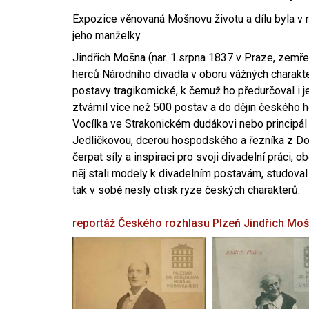
Expozice věnovaná Mošnovu životu a dílu byla v r
jeho manželky.
Jindřich Mošna (nar. 1.srpna 1837 v Praze, zemře
herců Národního divadla v oboru vážných charakter
postavy tragikomické, k čemuž ho předurčoval i 
ztvárnil více než 500 postav a do dějin českého
Vocílka ve Strakonickém dudákovi nebo principál
Jedličkovou, dcerou hospodského a řezníka z Dob
čerpat síly a inspiraci pro svoji divadelní práci, 
něj stali modely k divadelním postavám, studoval
tak v sobě nesly otisk ryze českých charakterů.
reportáž Českého rozhlasu Plzeň
Jindřich Mo