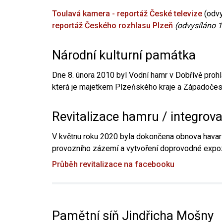
Toulavá kamera - reportáž České televize
(odvy
reportáž Českého rozhlasu Plzeň
(odvysíláno 1
Národní kulturní památka
Dne 8. února 2010 byl Vodní hamr v Dobřívě prohl
která je majetkem Plzeňského kraje a Západočesk
Revitalizace hamru / integrov
V květnu roku 2020 byla dokončena obnova havari
provozního zázemí a vytvoření doprovodné expoz
Průběh revitalizace na facebooku
Pamětní síň Jindřicha Mošny