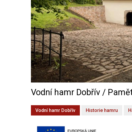
Vodní hamr Dobřív / Pamět
Vodní hamr Dobřív
Historie hamru
H