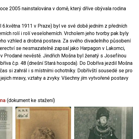
oce 2005 nainstalována v domě, který dříve obývala rodina
l 6.května 1911 v Praze) byl ve své době jedním z předních
ních rolí i rolí veseloherních. Vrcholem jeho tvorby pak byly
jeho vzhled a drobná postava. Za svého divadelního působení
 herectví se nesmazatelně zapsal jako Harpagon v Lakomci,
 v Prodané nevěstě. Jindřich Mošna byl ženatý s Josefínou
říva č.p. 48 (dnešní Stará hospoda). Do Dobříva jezdil Mošna
občas si zahrál i s místními ochotníky. Dobřívští sousedé se pro
 jejich mravy, vztahy a zvyky. Všechny jím vytvořené postavy
šna
(dokument ke stažení)