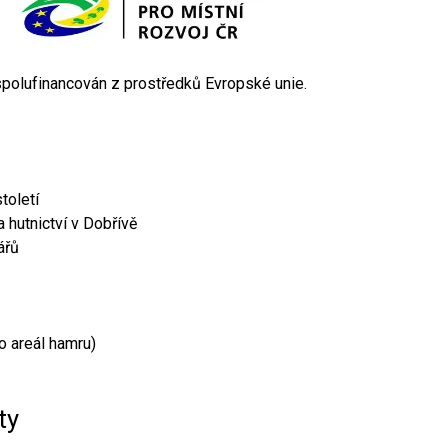
 spolufinancován z prostředků Evropské unie.
toletí
 hutnictví v Dobřívě
ářů
o areál hamru)
ty