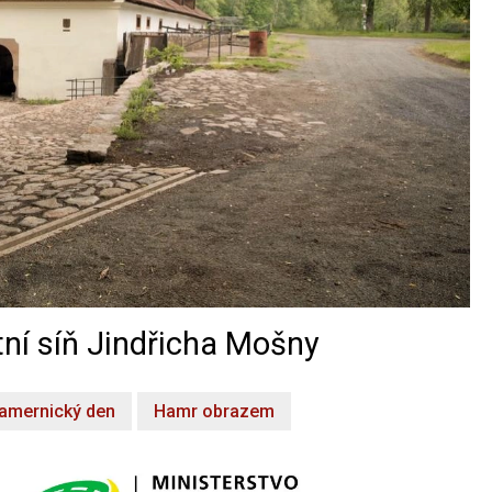
ní síň Jindřicha Mošny
amernický den
Hamr obrazem