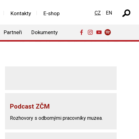
Zvolte jazyk
CZ
EN
Kontakty
E-shop
Partneři
Dokumenty
Podcast ZČM
Rozhovory s odbornými pracovníky muzea.