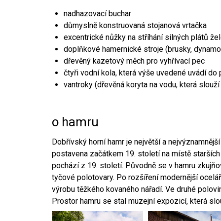
nadhazovací buchar
důmyslně konstruovaná stojanová vrtačka
excentrické nůžky na stříhání silných plátů že
doplňkové hamernické stroje (brusky, dynamo
dřevěný kazetový měch pro vyhřívací pec
čtyři vodní kola, která výše uvedené uvádí do
vantroky (dřevěná koryta na vodu, která slouží
o hamru
Dobřívský horní hamr je největší a nejvýznamněj
postavena začátkem 19. století na místě starších
pochází z 19. století. Původně se v hamru zkujň
tyčové polotovary. Po rozšíření modernější ocelář
výrobu těžkého kovaného nářadí. Ve druhé polovině
Prostor hamru se stal muzejní expozicí, která sl