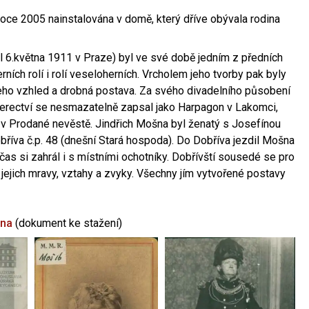
oce 2005 nainstalována v domě, který dříve obývala rodina
l 6.května 1911 v Praze) byl ve své době jedním z předních
ních rolí i rolí veseloherních. Vrcholem jeho tvorby pak byly
jeho vzhled a drobná postava. Za svého divadelního působení
 herectví se nesmazatelně zapsal jako Harpagon v Lakomci,
 v Prodané nevěstě. Jindřich Mošna byl ženatý s Josefínou
říva č.p. 48 (dnešní Stará hospoda). Do Dobříva jezdil Mošna
občas si zahrál i s místními ochotníky. Dobřívští sousedé se pro
 jejich mravy, vztahy a zvyky. Všechny jím vytvořené postavy
šna
(dokument ke stažení)