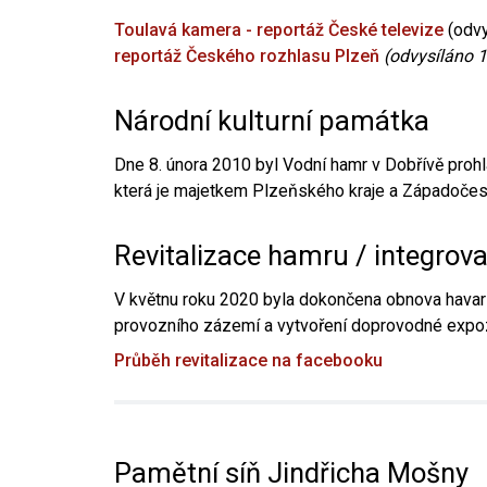
Toulavá kamera - reportáž České televize
(odvy
reportáž Českého rozhlasu Plzeň
(odvysíláno 1
Národní kulturní památka
Dne 8. února 2010 byl Vodní hamr v Dobřívě prohl
která je majetkem Plzeňského kraje a Západočesk
Revitalizace hamru / integrov
V květnu roku 2020 byla dokončena obnova havari
provozního zázemí a vytvoření doprovodné expoz
Průběh revitalizace na facebooku
Pamětní síň Jindřicha Mošny