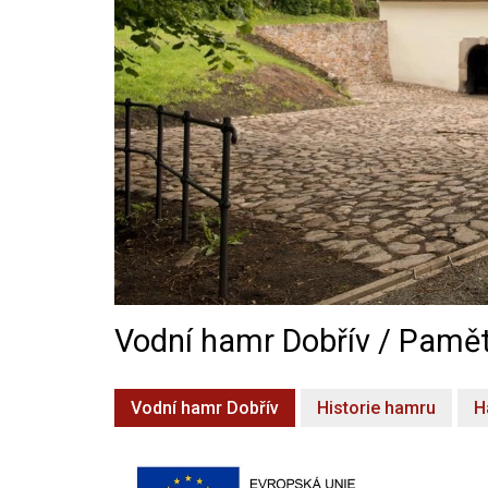
Vodní hamr Dobřív / Pamět
Vodní hamr Dobřív
Historie hamru
H