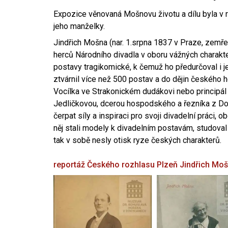
Expozice věnovaná Mošnovu životu a dílu byla v r
jeho manželky.
Jindřich Mošna (nar. 1.srpna 1837 v Praze, zemře
herců Národního divadla v oboru vážných charakter
postavy tragikomické, k čemuž ho předurčoval i 
ztvárnil více než 500 postav a do dějin českého
Vocílka ve Strakonickém dudákovi nebo principál
Jedličkovou, dcerou hospodského a řezníka z Dob
čerpat síly a inspiraci pro svoji divadelní práci, 
něj stali modely k divadelním postavám, studoval
tak v sobě nesly otisk ryze českých charakterů.
reportáž Českého rozhlasu Plzeň
Jindřich Mo