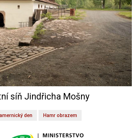
ní síň Jindřicha Mošny
amernický den
Hamr obrazem