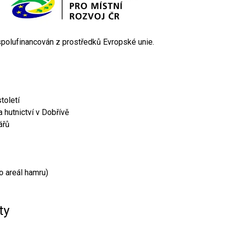
 spolufinancován z prostředků Evropské unie.
toletí
 hutnictví v Dobřívě
ářů
o areál hamru)
ty