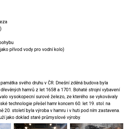
leza
)
 pohybu
 jako přívod vody pro vodní kolo)
ší památka svého druhu v ČR. Dnešní zděná budova byla
 dřevěných hamrů z let 1658 a 1701. Bohaté strojní vybavení
ovalo vysokopecní surové železo, ze kterého se vykovávaly
ské technologie přešel hamr koncem 60. let 19. stol. na
 20. století byla výroba v hamru i v huti pod ním zastavena.
ouží jako doklad staré průmyslové výroby.